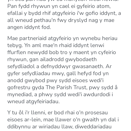
Pan fydd rhywun yn cael ei gyfeirio atom,
efallai y bydd rhif atgyfeirio i'w gofio iddynt, a
all wneud pethau'n fwy dryslyd nag y mae
angen iddynt fod.
Mae partneriaid atgyfeirio yn wynebu heriau
tebyg. Yn aml mae'n rhaid iddynt lenwi
ffurflen newydd bob tro y maent yn cyfeirio
rhywun, gan ailadrodd gwybodaeth
sefydliadol a defnyddwyr gwasanaeth. Ar
gyfer sefydliadau mwy, gall hefyd fod yn
anodd gwybod pwy sydd eisoes wedi'i
gofrestru gyda The Parish Trust, pwy sydd â
mynediad, a phwy sydd wedi'i awdurdodi i
wneud atgyfeiriadau.
Y tu ôl i'r llenni, er bod rhai o'n prosesau
eisoes ar-lein, mae llawer o'n gwaith yn dal i
ddibynnu ar wiriadau llaw, diweddariadau