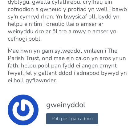
dyblygu, gwella cyfathrebu, cryfhau ein
cofnodion a gwneud y profiad yn well i bawb
sy'n cymryd rhan. Yn bwysicaf oll, bydd yn
helpu ein tîm i dreulio llai o amser ar
weinyddu dro ar ôl tro a mwy o amser yn
cefnogi pobl.
Mae hwn yn gam sylweddol ymlaen i The
Parish Trust, ond mae ein calon yn aros yr un
fath: helpu pobl pan fydd ei angen arnynt
fwyaf, fel y gallant ddod i adnabod bywyd yn
ei holl gyflawnder.
gweinyddol
Pob post gan admin