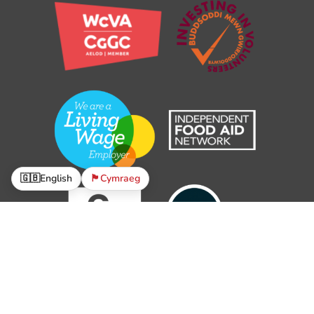
🇬🇧
English
🏴󠁧󠁢󠁷󠁬󠁳󠁿
Cymraeg