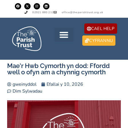
02921 880 212
office@theparishtrust.org.uk
CAEL HELP
CYFRANNU
Mae'r Hwb Cymorth yn dod: Ffordd
well o ofyn am a chynnig cymorth
gweinyddol
Efallai y 10, 2026
Dim Sylwadau