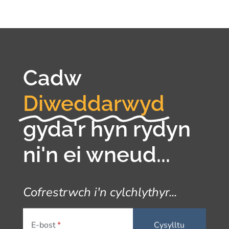
Cadw
Diweddarwyd
gyda'r hyn rydyn
ni'n ei wneud...
Cofrestrwch i'n cylchlythyr...
E-bost