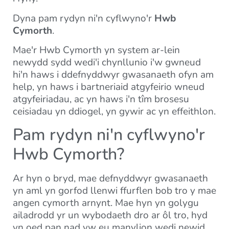
Dyna pam rydyn ni'n cyflwyno'r
Hwb
Cymorth
.
Mae'r Hwb Cymorth yn system ar-lein
newydd sydd wedi'i chynllunio i'w gwneud
hi'n haws i ddefnyddwyr gwasanaeth ofyn am
help, yn haws i bartneriaid atgyfeirio wneud
atgyfeiriadau, ac yn haws i'n tîm brosesu
ceisiadau yn ddiogel, yn gywir ac yn effeithlon.
Pam rydyn ni'n cyflwyno'r
Hwb Cymorth?
Ar hyn o bryd, mae defnyddwyr gwasanaeth
yn aml yn gorfod llenwi ffurflen bob tro y mae
angen cymorth arnynt. Mae hyn yn golygu
ailadrodd yr un wybodaeth dro ar ôl tro, hyd
yn oed pan nad yw eu manylion wedi newid.