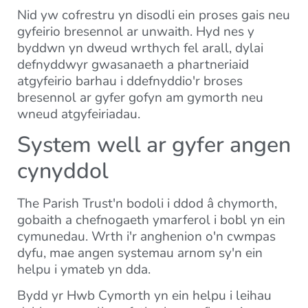
Nid yw cofrestru yn disodli ein proses gais neu
gyfeirio bresennol ar unwaith. Hyd nes y
byddwn yn dweud wrthych fel arall, dylai
defnyddwyr gwasanaeth a phartneriaid
atgyfeirio barhau i ddefnyddio'r broses
bresennol ar gyfer gofyn am gymorth neu
wneud atgyfeiriadau.
System well ar gyfer angen
cynyddol
The Parish Trust'n bodoli i ddod â chymorth,
gobaith a chefnogaeth ymarferol i bobl yn ein
cymunedau. Wrth i'r anghenion o'n cwmpas
dyfu, mae angen systemau arnom sy'n ein
helpu i ymateb yn dda.
Bydd yr Hwb Cymorth yn ein helpu i leihau