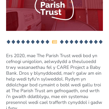
Ers 2020, mae The Parish Trust wedi bod yn
cefnogi unigolion, aelwydydd a theuluoedd
trwy wasanaethau fel y CARE Project a Baby
Bank. Dros y blynyddoedd, mae'r galw am ein
help wedi tyfu'n sylweddol. Rydym yn
ddiolchgar bod cymaint o bobl wedi gallu troi
at The Parish Trust am gefnogaeth, ond wrth
i'n gwaith ddatblygu, mae ein systemau
presennol wedi cael trafferth cynyddol i gadw
i fyny.