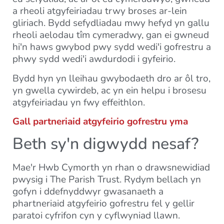
a rheoli atgyfeiriadau trwy broses ar-lein
gliriach. Bydd sefydliadau mwy hefyd yn gallu
rheoli aelodau tîm cymeradwy, gan ei gwneud
hi'n haws gwybod pwy sydd wedi'i gofrestru a
phwy sydd wedi'i awdurdodi i gyfeirio.
Bydd hyn yn lleihau gwybodaeth dro ar ôl tro,
yn gwella cywirdeb, ac yn ein helpu i brosesu
atgyfeiriadau yn fwy effeithlon.
Gall partneriaid atgyfeirio gofrestru yma
Beth sy'n digwydd nesaf?
Mae'r Hwb Cymorth yn rhan o drawsnewidiad
pwysig i The Parish Trust. Rydym bellach yn
gofyn i ddefnyddwyr gwasanaeth a
phartneriaid atgyfeirio gofrestru fel y gellir
paratoi cyfrifon cyn y cyflwyniad llawn.