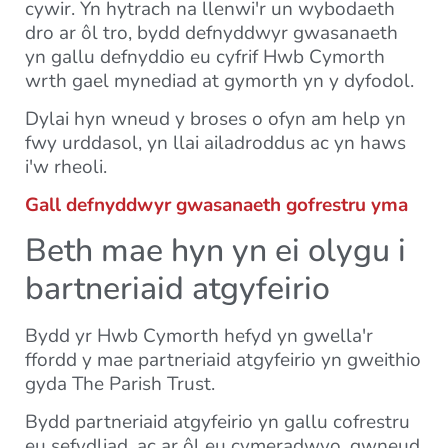
cywir. Yn hytrach na llenwi'r un wybodaeth
dro ar ôl tro, bydd defnyddwyr gwasanaeth
yn gallu defnyddio eu cyfrif Hwb Cymorth
wrth gael mynediad at gymorth yn y dyfodol.
Dylai hyn wneud y broses o ofyn am help yn
fwy urddasol, yn llai ailadroddus ac yn haws
i'w rheoli.
Gall defnyddwyr gwasanaeth gofrestru yma
Beth mae hyn yn ei olygu i
bartneriaid atgyfeirio
Bydd yr Hwb Cymorth hefyd yn gwella'r
ffordd y mae partneriaid atgyfeirio yn gweithio
gyda The Parish Trust.
Bydd partneriaid atgyfeirio yn gallu cofrestru
eu sefydliad, ac ar ôl eu cymeradwyo, gwneud