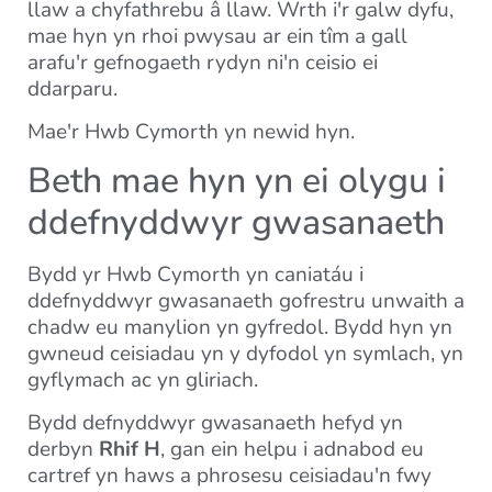
llaw a chyfathrebu â llaw. Wrth i'r galw dyfu,
mae hyn yn rhoi pwysau ar ein tîm a gall
arafu'r gefnogaeth rydyn ni'n ceisio ei
ddarparu.
Mae'r Hwb Cymorth yn newid hyn.
Beth mae hyn yn ei olygu i
ddefnyddwyr gwasanaeth
Bydd yr Hwb Cymorth yn caniatáu i
ddefnyddwyr gwasanaeth gofrestru unwaith a
chadw eu manylion yn gyfredol. Bydd hyn yn
gwneud ceisiadau yn y dyfodol yn symlach, yn
gyflymach ac yn gliriach.
Bydd defnyddwyr gwasanaeth hefyd yn
derbyn
Rhif H
, gan ein helpu i adnabod eu
cartref yn haws a phrosesu ceisiadau'n fwy