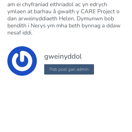
am ei chyfraniad eithriadol ac yn edrych
ymlaen at barhau â gwaith y CARE Project o
dan arweinyddiaeth Helen. Dymunwn bob
bendith i Nerys ym mha beth bynnag a ddaw
nesaf iddi.
gweinyddol
Pob post gan admin