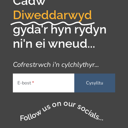
Cadw
Diweddarwyd
gyda'r hyn rydyn
ni'n ei wneud...
Cofrestrwch i'n cylchlythyr...
E-bost
Follow us on our socials...