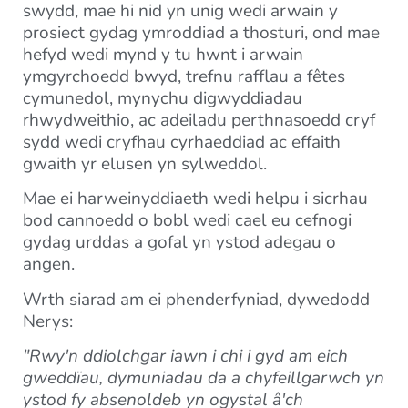
swydd, mae hi nid yn unig wedi arwain y
prosiect gydag ymroddiad a thosturi, ond mae
hefyd wedi mynd y tu hwnt i arwain
ymgyrchoedd bwyd, trefnu rafflau a fêtes
cymunedol, mynychu digwyddiadau
rhwydweithio, ac adeiladu perthnasoedd cryf
sydd wedi cryfhau cyrhaeddiad ac effaith
gwaith yr elusen yn sylweddol.
Mae ei harweinyddiaeth wedi helpu i sicrhau
bod cannoedd o bobl wedi cael eu cefnogi
gydag urddas a gofal yn ystod adegau o
angen.
Wrth siarad am ei phenderfyniad, dywedodd
Nerys:
"Rwy'n ddiolchgar iawn i chi i gyd am eich
gweddïau, dymuniadau da a chyfeillgarwch yn
ystod fy absenoldeb yn ogystal â'ch