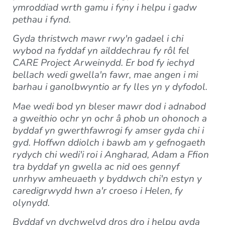
ymroddiad wrth gamu i fyny i helpu i gadw
pethau i fynd.
Gyda thristwch mawr rwy'n gadael i chi
wybod na fyddaf yn ailddechrau fy rôl fel
CARE Project Arweinydd. Er bod fy iechyd
bellach wedi gwella'n fawr, mae angen i mi
barhau i ganolbwyntio ar fy lles yn y dyfodol.
Mae wedi bod yn bleser mawr dod i adnabod
a gweithio ochr yn ochr â phob un ohonoch a
byddaf yn gwerthfawrogi fy amser gyda chi i
gyd. Hoffwn ddiolch i bawb am y gefnogaeth
rydych chi wedi'i roi i Angharad, Adam a Ffion
tra byddaf yn gwella ac nid oes gennyf
unrhyw amheuaeth y byddwch chi'n estyn y
caredigrwydd hwn a'r croeso i Helen, fy
olynydd.
Byddaf yn dychwelyd dros dro i helpu gyda