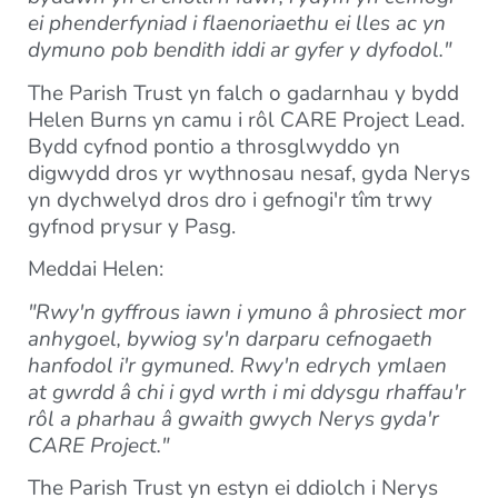
ei phenderfyniad i flaenoriaethu ei lles ac yn
dymuno pob bendith iddi ar gyfer y dyfodol."
The Parish Trust yn falch o gadarnhau y bydd
Helen Burns yn camu i rôl CARE Project Lead.
Bydd cyfnod pontio a throsglwyddo yn
digwydd dros yr wythnosau nesaf, gyda Nerys
yn dychwelyd dros dro i gefnogi'r tîm trwy
gyfnod prysur y Pasg.
Meddai Helen:
"Rwy'n gyffrous iawn i ymuno â phrosiect mor
anhygoel, bywiog sy'n darparu cefnogaeth
hanfodol i'r gymuned. Rwy'n edrych ymlaen
at gwrdd â chi i gyd wrth i mi ddysgu rhaffau'r
rôl a pharhau â gwaith gwych Nerys gyda'r
CARE Project."
The Parish Trust yn estyn ei ddiolch i Nerys