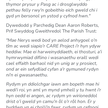
thymor prysur y Pasg ac i drosglwyddo
pethau felly rwy'n gobeithio eich gweld chi i
gyd yn bersonol yn ystod y cyfnod hwn."
Dywedodd y Parchedig Dean Aaron Roberts,
Prif Swyddog Gweithredol The Parish Trust:
"Mae Nerys wedi bod yn aelod anhygoel o'n
tîm ac wedi siapio'r CARE Project i'r hyn ydyw
heddiw. Mae ei harweinyddiaeth, ei thosturi, a'i
hymrwymiad diflino i wasanaethu eraill wedi
cael effaith barhaol nid yn unig ar y prosiect,
ond ar ein sefydliad cyfan a'r gymuned rydyn
ni'n ei gwasanaethu.
Rydym yn ddiolchgar iawn am bopeth mae hi
wedi'i roi, yn aml yn mynd ymhell y tu hwnt i'r
hyn oedd ei angen, ac rydym yn wirioneddol
drist o'i gweld yn camu'n ôl o'r rôl hon. Er y
byddwn yn ei cholli'n fawr, rydym yn cefnogi