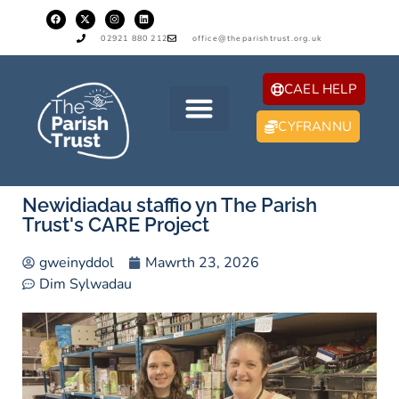
02921 880 212
office@theparishtrust.org.uk
CAEL HELP
CYFRANNU
Newidiadau staffio yn The Parish
Trust's CARE Project
gweinyddol
Mawrth 23, 2026
Dim Sylwadau