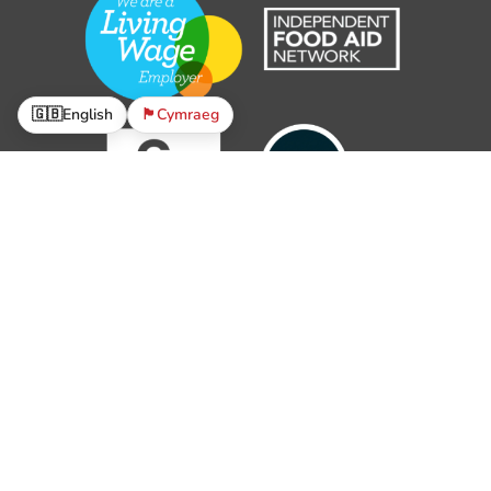
🇬🇧
English
🏴󠁧󠁢󠁷󠁬󠁳󠁿
Cymraeg