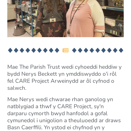
Mae The Parish Trust wedi cyhoeddi heddiw y
bydd Nerys Beckett yn ymddiswyddo o'i rôl
fel CARE Project Arweinydd ar ôl cyfnod o
salwch.
Mae Nerys wedi chwarae rhan ganolog yn
natblygiad a thwf y CARE Project, sy'n
darparu cymorth bwyd hanfodol a gofal
cymunedol i unigolion a theuluoedd ar draws
Basn Caerffili. Yn ystod ei chyfnod yn y