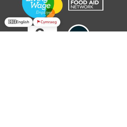
🇬🇧
English
🏴󠁧󠁢󠁷󠁬󠁳󠁿
Cymraeg