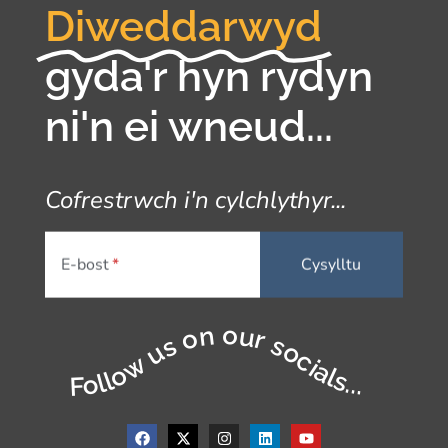
Diweddarwyd
gyda'r hyn rydyn
ni'n ei wneud...
Cofrestrwch i'n cylchlythyr...
E-bost
Follow us on our socials...