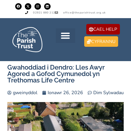
02921 880 212
office@theparishtrust.org.uk
CAEL HELP
CYFRANNU
Gwahoddiad i Dendro: Lles Awyr
Agored a Gofod Cymunedol yn
Trethomas Life Centre
gweinyddol
Ionawr 26, 2026
Dim Sylwadau