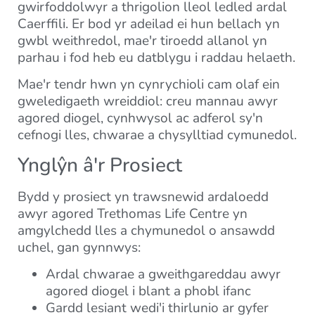
gwirfoddolwyr a thrigolion lleol ledled ardal
Caerffili. Er bod yr adeilad ei hun bellach yn
gwbl weithredol, mae'r tiroedd allanol yn
parhau i fod heb eu datblygu i raddau helaeth.
Mae'r tendr hwn yn cynrychioli cam olaf ein
gweledigaeth wreiddiol: creu mannau awyr
agored diogel, cynhwysol ac adferol sy'n
cefnogi lles, chwarae a chysylltiad cymunedol.
Ynglŷn â'r Prosiect
Bydd y prosiect yn trawsnewid ardaloedd
awyr agored Trethomas Life Centre yn
amgylchedd lles a chymunedol o ansawdd
uchel, gan gynnwys:
Ardal chwarae a gweithgareddau awyr
agored diogel i blant a phobl ifanc
Gardd lesiant wedi'i thirlunio ar gyfer