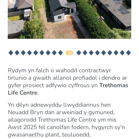
Rydym yn falch o wahodd contractwyr
tirlunio a gwaith allanol profiadol i dendro ar
gyfer prosiect adfywio cyffrous yn
Trethomas
Life Centre
.
Yn dilyn adnewyddu llwyddiannus hen
Neuadd Bryn dan arweiniad y gymuned,
ailagorodd Trethomas Life Centre ym mis
Awst 2025 fel canolfan fodern, hygyrch sy'n
gwasanaethu plant, teuluoedd,