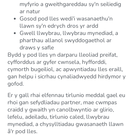
myfyrio a gweithgareddau sy'n seiliedig
ar natur
Gosod pod lles wedi'i wasanaethu'n
llawn sy'n edrych dros yr ardd
Gwell llwybrau, llwybrau mynediad, a
pharthau allanol swyddogaethol ar
draws y safle
Bydd y pod lles yn darparu lleoliad preifat,
cyfforddus ar gyfer cwnsela, hyfforddi,
cymorth bugeiliol, ac apwyntiadau lles eraill,
gan helpu i sicrhau cynaliadwyedd hirdymor y
gofod.
Er y gall rhai elfennau tirlunio meddal gael eu
rhoi gan sefydliadau partner, mae cwmpas
craidd y gwaith yn canolbwyntio ar glirio,
lefelu, adeiladu, tirlunio caled, llwybrau
mynediad, a chysylltiadau gwasanaeth llawn
â'r pod lles.