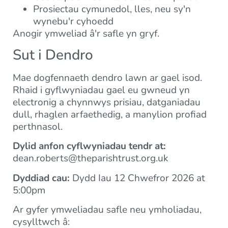
Prosiectau cymunedol, lles, neu sy'n
wynebu'r cyhoedd
Anogir ymweliad â'r safle yn gryf.
Sut i Dendro
Mae dogfennaeth dendro lawn ar gael isod.
Rhaid i gyflwyniadau gael eu gwneud yn
electronig a chynnwys prisiau, datganiadau
dull, rhaglen arfaethedig, a manylion profiad
perthnasol.
Dylid anfon cyflwyniadau tendr at:
dean.roberts@theparishtrust.org.uk
Dyddiad cau:
Dydd Iau 12 Chwefror 2026 at
5:00pm
Ar gyfer ymweliadau safle neu ymholiadau,
cysylltwch â: