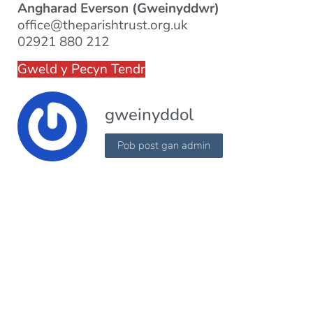
Angharad Everson (Gweinyddwr)
office@theparishtrust.org.uk
02921 880 212
Gweld y Pecyn Tendr
gweinyddol
Pob post gan admin