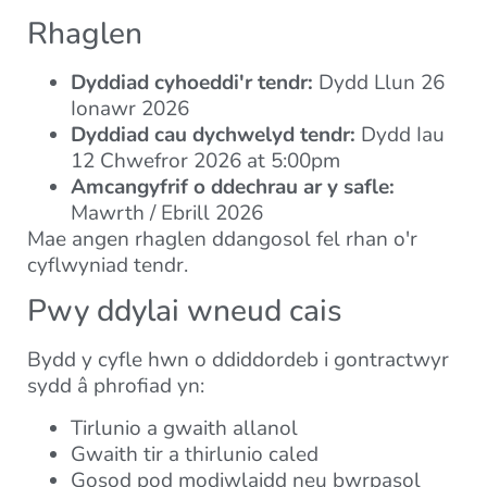
Rhaglen
Dyddiad cyhoeddi'r tendr:
Dydd Llun 26
Ionawr 2026
Dyddiad cau dychwelyd tendr:
Dydd Iau
12 Chwefror 2026 at 5:00pm
Amcangyfrif o ddechrau ar y safle:
Mawrth / Ebrill 2026
Mae angen rhaglen ddangosol fel rhan o'r
cyflwyniad tendr.
Pwy ddylai wneud cais
Bydd y cyfle hwn o ddiddordeb i gontractwyr
sydd â phrofiad yn:
Tirlunio a gwaith allanol
Gwaith tir a thirlunio caled
Gosod pod modiwlaidd neu bwrpasol