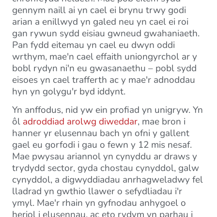
gennym naill ai yn cael ei brynu trwy godi
arian a enillwyd yn galed neu yn cael ei roi
gan rywun sydd eisiau gwneud gwahaniaeth.
Pan fydd eitemau yn cael eu dwyn oddi
wrthym, mae'n cael effaith uniongyrchol ar y
bobl rydyn ni'n eu gwasanaethu – pobl sydd
eisoes yn cael trafferth ac y mae'r adnoddau
hyn yn golygu'r byd iddynt.
Yn anffodus, nid yw ein profiad yn unigryw. Yn
ôl
adroddiad arolwg diweddar
, mae bron i
hanner yr elusennau bach yn ofni y gallent
gael eu gorfodi i gau o fewn y 12 mis nesaf.
Mae pwysau ariannol yn cynyddu ar draws y
trydydd sector, gyda chostau cynyddol, galw
cynyddol, a digwyddiadau anrhagweladwy fel
lladrad yn gwthio llawer o sefydliadau i'r
ymyl. Mae'r rhain yn gyfnodau anhygoel o
heriol i elusennau, ac eto rydym yn parhau i