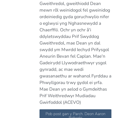
Gweithredol, gweithiodd Dean
mewn rôl weinidogol fel gweinidog
ordeiniedig gyda goruchwylio nifer
o eglwysi yng Nghasnewydd a
Chaerffili. Ochr yn ochr â'i
ddyletswyddau Prif Swyddog
Gweithredol, mae Dean yn dal
swydd ym Mwrdd Iechyd Prifysgol
Aneurin Bevan fel Caplan. Mae'n
Gadeirydd Llywodraethwyr ysgol
gynradd, ac mae wedi
gwasanaethu ar wahanol Fyrddau a
Phwyllgorau trwy gydol ei yrfa.
Mae Dean yn aelod o Gymdeithas
Prif Weithredwyr Mudiadau
Gwirfoddol (ACEVO)
Pob post gan y Parch. Deon Aaron
Roberts