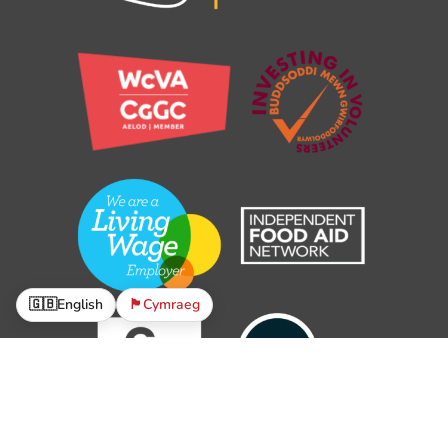
🇬🇧
English
🏴󠁧󠁢󠁷󠁬󠁳󠁿
Cymraeg