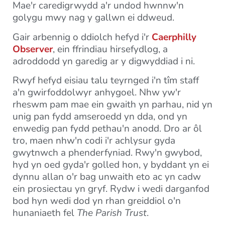
Mae'r caredigrwydd a'r undod hwnnw'n
golygu mwy nag y gallwn ei ddweud.
Gair arbennig o ddiolch hefyd i'r
Caerphilly
Observer
, ein ffrindiau hirsefydlog, a
adroddodd yn garedig ar y digwyddiad i ni.
Rwyf hefyd eisiau talu teyrnged i'n tîm staff
a'n gwirfoddolwyr anhygoel. Nhw yw'r
rheswm pam mae ein gwaith yn parhau, nid yn
unig pan fydd amseroedd yn dda, ond yn
enwedig pan fydd pethau'n anodd. Dro ar ôl
tro, maen nhw'n codi i'r achlysur gyda
gwytnwch a phenderfyniad. Rwy'n gwybod,
hyd yn oed gyda'r golled hon, y byddant yn ei
dynnu allan o'r bag unwaith eto ac yn cadw
ein prosiectau yn gryf. Rydw i wedi darganfod
bod hyn wedi dod yn rhan greiddiol o'n
hunaniaeth fel
The Parish Trust
.