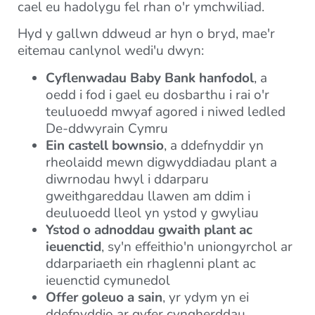
cael eu hadolygu fel rhan o'r ymchwiliad.
Hyd y gallwn ddweud ar hyn o bryd, mae'r
eitemau canlynol wedi'u dwyn:
Cyflenwadau Baby Bank hanfodol
, a
oedd i fod i gael eu dosbarthu i rai o'r
teuluoedd mwyaf agored i niwed ledled
De-ddwyrain Cymru
Ein castell bownsio
, a ddefnyddir yn
rheolaidd mewn digwyddiadau plant a
diwrnodau hwyl i ddarparu
gweithgareddau llawen am ddim i
deuluoedd lleol yn ystod y gwyliau
Ystod o adnoddau gwaith plant ac
ieuenctid
, sy'n effeithio'n uniongyrchol ar
ddarpariaeth ein rhaglenni plant ac
ieuenctid cymunedol
Offer goleuo a sain
, yr ydym yn ei
ddefnyddio ar gyfer cyngherddau,