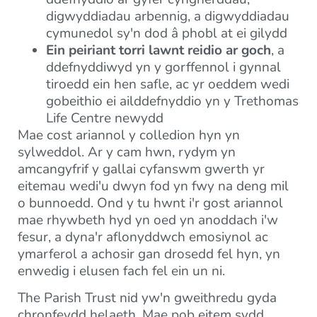
digwyddiadau arbennig, a digwyddiadau
cymunedol sy'n dod â phobl at ei gilydd
Ein peiriant torri lawnt reidio ar goch
, a
ddefnyddiwyd yn y gorffennol i gynnal
tiroedd ein hen safle, ac yr oeddem wedi
gobeithio ei ailddefnyddio yn y Trethomas
Life Centre newydd
Mae cost ariannol y colledion hyn yn
sylweddol. Ar y cam hwn, rydym yn
amcangyfrif y gallai cyfanswm gwerth yr
eitemau wedi'u dwyn fod yn fwy na deng mil
o bunnoedd. Ond y tu hwnt i'r gost ariannol
mae rhywbeth hyd yn oed yn anoddach i'w
fesur, a dyna'r aflonyddwch emosiynol ac
ymarferol a achosir gan drosedd fel hyn, yn
enwedig i elusen fach fel ein un ni.
The Parish Trust nid yw'n gweithredu gyda
chronfeydd helaeth. Mae pob eitem sydd