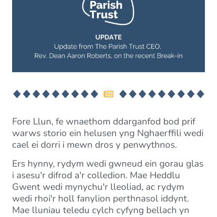
Fore Llun, fe wnaethom ddarganfod bod prif
warws storio ein helusen yng Nghaerffili wedi
cael ei dorri i mewn dros y penwythnos.
Ers hynny, rydym wedi gwneud ein gorau glas
i asesu'r difrod a'r colledion. Mae Heddlu
Gwent wedi mynychu'r lleoliad, ac rydym
wedi rhoi'r holl fanylion perthnasol iddynt.
Mae lluniau teledu cylch cyfyng bellach yn