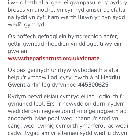
i weld beth allai gael ei gwmpasu, er y bydd y
broses yn anochel yn cymryd amser ac efallai
na fydd yn cyfrif am werth llawn yr hyn sydd
wedi'i gymryd.
Os hoffech gefnogi ein hymdrechion adfer,
gellir gwneud rhoddion yn ddiogel trwy ein
gwefan:
www.theparishtrust.org.uk/donate
Os oes gennych unrhyw wybodaeth a allai
helpu'r ymchwiliad, cysylltwch â ni
Heddlu
Gwent
a rhif log dyfynnod
445300625
.
Rydym hefyd eisiau cymryd eiliad i ddiolch i'r
gymuned leol. Ers i'r newyddion dorri, rydym
wedi derbyn negeseuon di-ri o gefnogaeth ac
anogaeth. Mae pobl wedi rhannu'r stori yn
eang, wedi cynnig cymorth ymarferol, ac wedi
cadw llygad am yr eitemau sydd wedi'u dwyn.