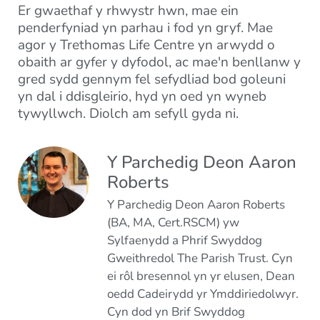
Er gwaethaf y rhwystr hwn, mae ein
penderfyniad yn parhau i fod yn gryf. Mae
agor y Trethomas Life Centre yn arwydd o
obaith ar gyfer y dyfodol, ac mae'n benllanw y
gred sydd gennym fel sefydliad bod goleuni
yn dal i ddisgleirio, hyd yn oed yn wyneb
tywyllwch. Diolch am sefyll gyda ni.
Y Parchedig Deon Aaron
Roberts
Y Parchedig Deon Aaron Roberts
(BA, MA, Cert.RSCM) yw
Sylfaenydd a Phrif Swyddog
Gweithredol The Parish Trust. Cyn
ei rôl bresennol yn yr elusen, Dean
oedd Cadeirydd yr Ymddiriedolwyr.
Cyn dod yn Brif Swyddog