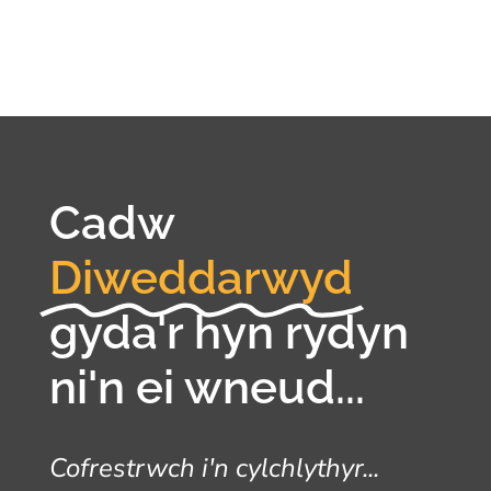
Cadw
Diweddarwyd
gyda'r hyn rydyn
ni'n ei wneud...
Cofrestrwch i'n cylchlythyr...