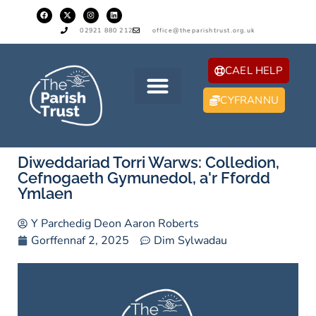
02921 880 212
office@theparishtrust.org.uk
CAEL HELP
CYFRANNU
Diweddariad Torri Warws: Colledion,
Cefnogaeth Gymunedol, a'r Ffordd
Ymlaen
Y Parchedig Deon Aaron Roberts
Gorffennaf 2, 2025
Dim Sylwadau