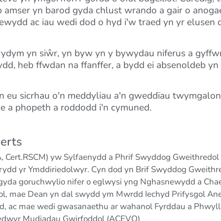
bob amser yn barod gyda chlust wrando a gair o anog
wydd ac iau wedi dod o hyd i'w traed yn yr elusen d
 rydym yn siŵr, yn byw yn y bywydau niferus a gyffw
dd, heb ffwdan na ffanffer, a bydd ei absenoldeb yn
yn eu sicrhau o'n meddyliau a'n gweddïau twymgalon 
eve a phopeth a roddodd i'n cymuned.
erts
 Cert.RSCM) yw Sylfaenydd a Phrif Swyddog Gweithredol Th
irydd yr Ymddiriedolwyr. Cyn dod yn Brif Swyddog Gweith
 gyda goruchwylio nifer o eglwysi yng Nghasnewydd a Chaerff
l, mae Dean yn dal swydd ym Mwrdd Iechyd Prifysgol Aneu
, ac mae wedi gwasanaethu ar wahanol Fyrddau a Phwyllg
redwyr Mudiadau Gwirfoddol (ACEVO)