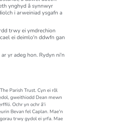
aeth ynghyd â synnwyr
iolch i arweiniad ysgafn a
rdd trwy ei ymdrechion
 cael ei deimlo'n ddwfn gan
ar yr adeg hon. Rydyn ni'n
e Parish Trust. Cyn ei rôl
redol, gweithiodd Dean mewn
ili. Ochr yn ochr â'i
rin Bevan fel Caplan. Mae'n
orau trwy gydol ei yrfa. Mae