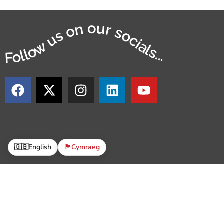
Follow us on our socials...
🇬🇧
English
🏴󠁧󠁢󠁷󠁬󠁳󠁿
Cymraeg
© 
Mae The Parish Trust yn Sefydliad