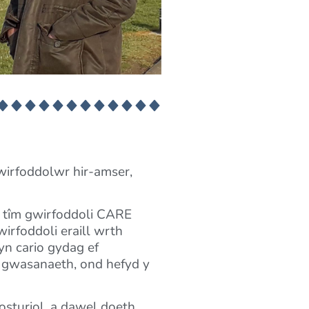
wirfoddolwr hir-amser,
 tîm gwirfoddoli CARE
irfoddoli eraill wrth
yn cario gydag ef
 gwasanaeth, ond hefyd y
osturiol, a dawel doeth.