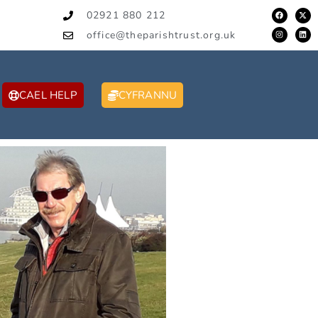
02921 880 212
office@theparishtrust.org.uk
CAEL HELP
CYFRANNU