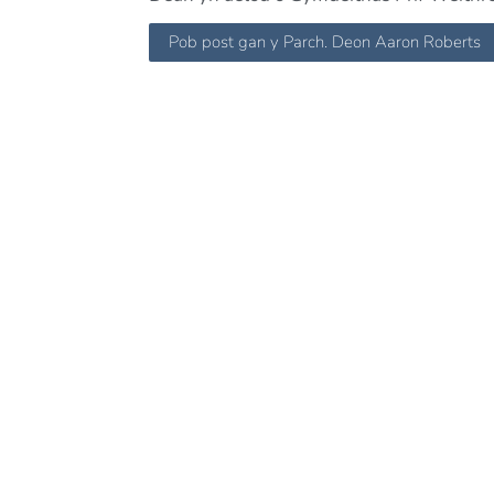
Pob post gan y Parch. Deon Aaron Roberts