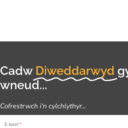
Cadw
Diweddarwyd
g
wneud...
Cofrestrwch i'n cylchlythyr...
E-bost