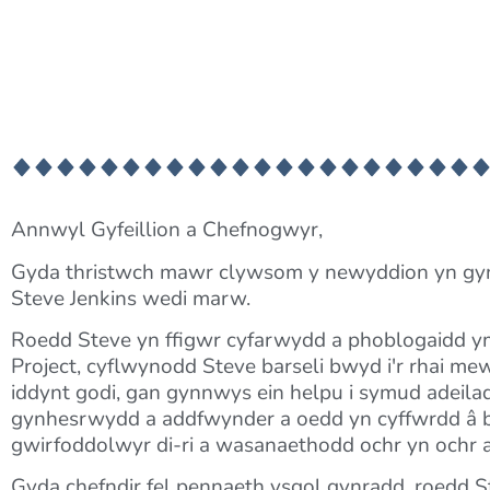
Annwyl Gyfeillion a Chefnogwyr,
Gyda thristwch mawr clywsom y newyddion yn gynh
Steve Jenkins wedi marw.
Roedd Steve yn ffigwr cyfarwydd a phoblogaidd y
Project, cyflwynodd Steve barseli bwyd i'r rhai me
iddynt godi, gan gynnwys ein helpu i symud adeila
gynhesrwydd a addfwynder a oedd yn cyffwrdd â b
gwirfoddolwyr di-ri a wasanaethodd ochr yn ochr a
Gyda chefndir fel pennaeth ysgol gynradd, roedd Ste