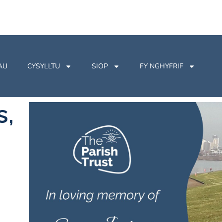
AU
CYSYLLTU
SIOP
FY NGHYFRIF
s,