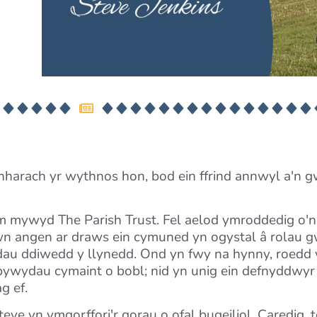
arach yr wythnos hon, bod ein ffrind annwyl a'n g
m mywyd The Parish Trust. Fel aelod ymroddedig o'n
wn angen ar draws ein cymuned yn ogystal â rolau gw
dau ddiwedd y llynedd. Ond yn fwy na hynny, roedd 
ywydau cymaint o bobl; nid yn unig ein defnyddwyr
g ef.
ve yn ymgorffori'r gorau o ofal bugeiliol. Caredig, t