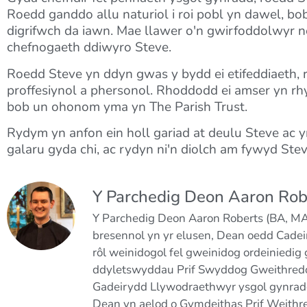
Roedd ganddo allu naturiol i roi pobl yn dawel, 
digrifwch da iawn. Mae llawer o'n gwirfoddolwyr ne
chefnogaeth ddiwyro Steve.
Roedd Steve yn ddyn gwas y bydd ei etifeddiaeth,
proffesiynol a phersonol. Rhoddodd ei amser yn rhy
bob un ohonom yma yn The Parish Trust.
Rydym yn anfon ein holl gariad at deulu Steve ac 
galaru gyda chi, ac rydyn ni'n diolch am fywyd St
Y Parchedig Deon Aaron Rob
Y Parchedig Deon Aaron Roberts (BA, MA,
bresennol yn yr elusen, Dean oedd Cade
rôl weinidogol fel gweinidog ordeiniedig
ddyletswyddau Prif Swyddog Gweithredo
Gadeirydd Llywodraethwyr ysgol gynradd
Dean yn aelod o Gymdeithas Prif Weith