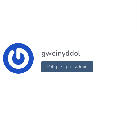
gweinyddol
Pob post gan admin