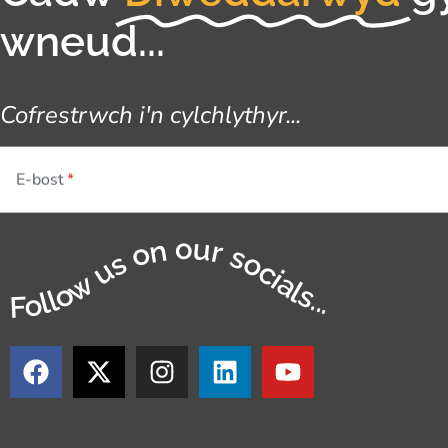
wneud...
Cofrestrwch i'n cylchlythyr...
E-bost
Follow us on our socials...