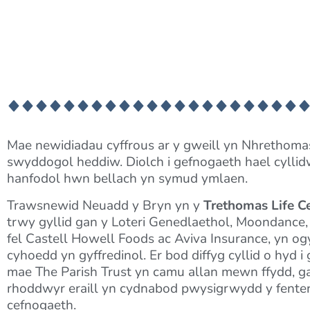
Mae newidiadau cyffrous ar y gweill yn Nhrethoma
swyddogol heddiw. Diolch i gefnogaeth hael cylli
hanfodol hwn bellach yn symud ymlaen.
Trawsnewid Neuadd y Bryn yn y
Trethomas Life C
trwy gyllid gan y Loteri Genedlaethol, Moondance,
fel Castell Howell Foods ac Aviva Insurance, yn og
cyhoedd yn gyffredinol. Er bod diffyg cyllid o hyd i
mae The Parish Trust yn camu allan mewn ffydd, ga
rhoddwyr eraill yn cydnabod pwysigrwydd y fenter
cefnogaeth.