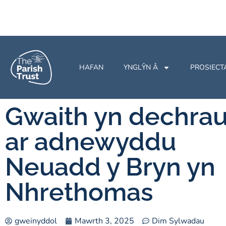
HAFAN
YNGLŶN Â
PROSIECT
Gwaith yn dechra
ar adnewyddu
Neuadd y Bryn yn
Nhrethomas
gweinyddol
Mawrth 3, 2025
Dim Sylwadau