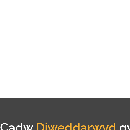
Cadw
Diweddarwyd
g