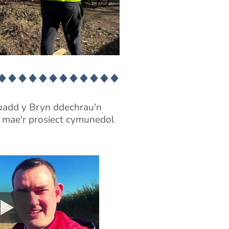
euadd y Bryn ddechrau'n
 mae'r prosiect cymunedol