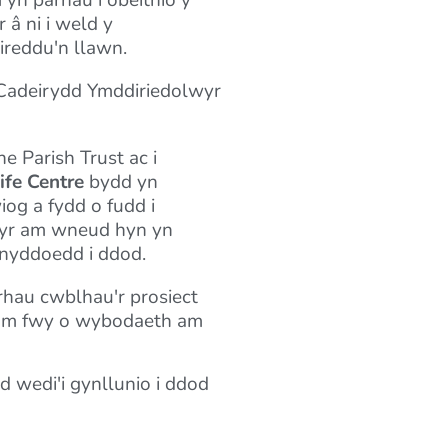
yn parhau i obeithio y
 â ni i weld y
ireddu'n llawn.
Cadeirydd Ymddiriedolwyr
e Parish Trust ac i
ife Centre
bydd yn
og a fydd o fudd i
gwyr am wneud hyn yn
ynyddoedd i ddod.
crhau cwblhau'r prosiect
m fwy o wybodaeth am
 wedi'i gynllunio i ddod