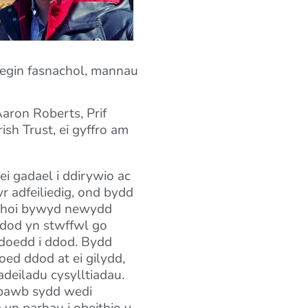
cegin fasnachol, mannau
ron Roberts, Prif
h Trust, ei gyffro am
i gadael i ddirywio ac
 adfeiliedig, ond bydd
rhoi bywyd newydd
 dod yn stwffwl go
doedd i ddod. Bydd
oed ddod at ei gilydd,
deiladu cysylltiadau.
 bawb sydd wedi