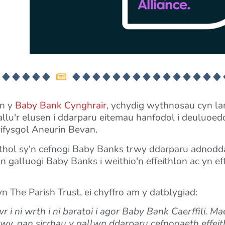
yn y
Baby Bank Cynghrair
, ychydig wythnosau cyn la
llu'r elusen i ddarparu eitemau hanfodol i deuluo
rifysgol Aneurin Bevan.
hol sy'n cefnogi Baby Banks trwy ddarparu adnodda
galluogi Baby Banks i weithio'n effeithlon ac yn eff
he Parish Trust, ei chyffro am y datblygiad:
ni wrth i ni baratoi i agor Baby Bank Caerffili. Mae
wy, gan sicrhau y gallwn ddarparu cefnogaeth effei