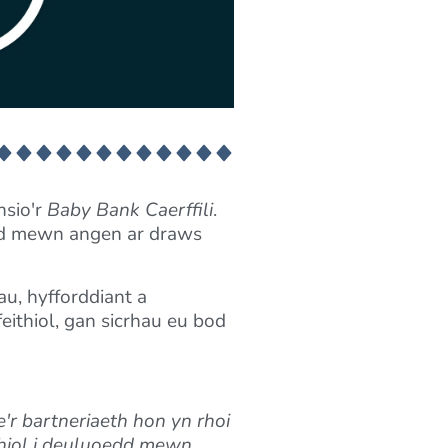
nsio'r
Baby Bank Caerffili
.
edd mewn angen ar draws
u, hyfforddiant a
eithiol, gan sicrhau eu bod
'r bartneriaeth hon yn rhoi
thiol i deuluoedd mewn