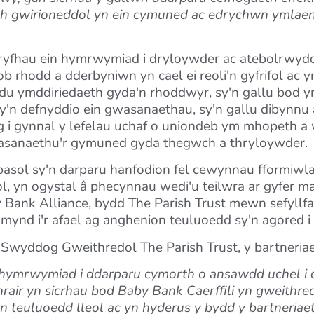
gwirioneddol yn ein cymuned ac edrychwn ymlaen 
cryfhau ein hymrwymiad i dryloywder ac atebolrwyd
b rhodd a dderbyniwn yn cael ei reoli'n gyfrifol ac y
adu ymddiriedaeth gyda'n rhoddwyr, sy'n gallu bod 
d sy'n defnyddio ein gwasanaethau, sy'n gallu dibyn
ig i gynnal y lefelau uchaf o uniondeb ym mhopeth a
 wasanaethu'r gymuned gyda thegwch a thryloywder.
ol sy'n darparu hanfodion fel cewynnau fformiwla, 
ol, yn ogystal â phecynnau wedi'u teilwra ar gyfer
Bank Alliance, bydd The Parish Trust mewn sefyllfa 
ynd i'r afael ag anghenion teuluoedd sy'n agored i
Swyddog Gweithredol The Parish Trust, y bartneriae
 hymrwymiad i ddarparu cymorth o ansawdd uchel i 
air yn sicrhau bod Baby Bank Caerffili yn gweithredu
 teuluoedd lleol ac yn hyderus y bydd y bartneriaet