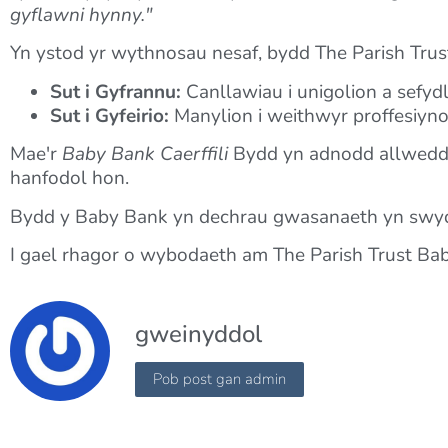
gyflawni hynny."
Yn ystod yr wythnosau nesaf, bydd The Parish Tr
Sut i Gyfrannu:
Canllawiau i unigolion a sefyd
Sut i Gyfeirio:
Manylion i weithwyr proffesiynol
Mae'r
Baby Bank Caerffili
Bydd yn adnodd allweddol
hanfodol hon.
Bydd y Baby Bank yn dechrau gwasanaeth yn swyd
I gael rhagor o wybodaeth am The Parish Trust Ba
gweinyddol
Pob post gan admin