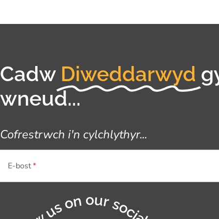
Cadw
Diweddarwyd
g
wneud...
Cofrestrwch i'n cylchlythyr...
E-bost
Follow us on our socials...