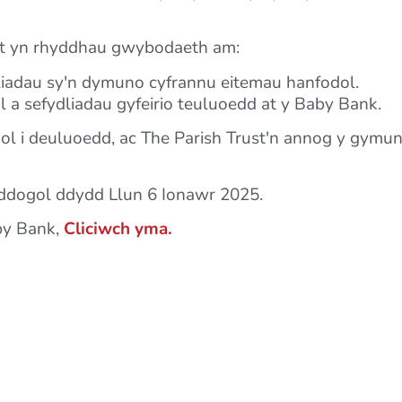
ust yn rhyddhau gwybodaeth am:
liadau sy'n dymuno cyfrannu eitemau hanfodol.
 a sefydliadau gyfeirio teuluoedd at y Baby Bank.
 i deuluoedd, ac The Parish Trust'n annog y gymuned
dogol ddydd Llun 6 Ionawr 2025.
by Bank,
Cliciwch yma.