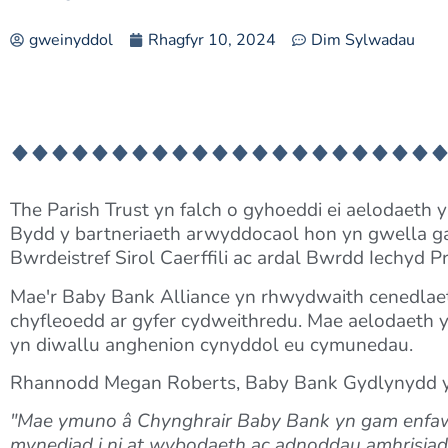
gweinyddol
Rhagfyr 10, 2024
Dim Sylwadau
The Parish Trust yn falch o gyhoeddi ei aelodaeth 
Bydd y bartneriaeth arwyddocaol hon yn gwella ga
Bwrdeistref Sirol Caerffili ac ardal Bwrdd Iechyd P
Mae'r Baby Bank Alliance yn rhwydwaith cenedlaet
chyfleoedd ar gyfer cydweithredu. Mae aelodaeth yn 
yn diwallu anghenion cynyddol eu cymunedau.
Rhannodd Megan Roberts, Baby Bank Gydlynydd yn T
"Mae ymuno â Chynghrair Baby Bank yn gam enfawr i 
mynediad i ni at wybodaeth ac adnoddau amhrisiad