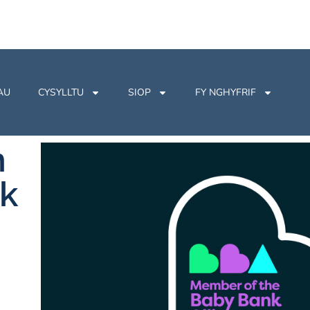
AU
CYSYLLTU
SIOP
FY NGHYFRIF
n
k