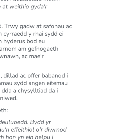
at weithio gyda'r
d. Trwy gadw at safonau ac
n cyrraedd y rhai sydd ei
yn hyderus bod eu
nu arnom am gefnogaeth
 wnawn, ac mae'r
dillad ac offer babanod i
 mamau sydd angen eitemau
dda a chysylltiad da i
 niwed.
th:
deuluoedd. Bydd yr
'n effeithiol o'r diwrnod
h hon yn ein helpu i