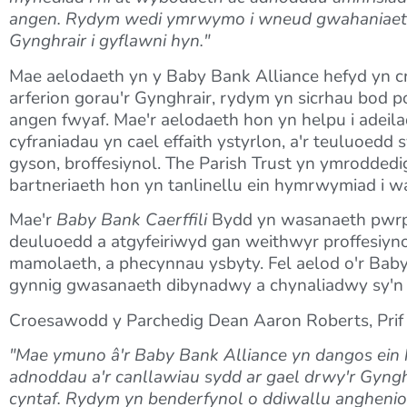
angen. Rydym wedi ymrwymo i wneud gwahaniaeth 
Gynghrair i gyflawni hyn."
Mae aelodaeth yn y Baby Bank Alliance hefyd yn 
arferion gorau'r Gynghrair, rydym yn sicrhau bod po
angen fwyaf. Mae'r aelodaeth hon yn helpu i adeil
cyfraniadau yn cael effaith ystyrlon, a'r teuluoed
gyson, broffesiynol. The Parish Trust yn ymrodded
bartneriaeth hon yn tanlinellu ein hymrwymiad i
Mae'r
Baby Bank Caerffili
Bydd yn wasanaeth pwrpas
deuluoedd a atgyfeiriwyd gan weithwyr proffesiyn
mamolaeth, a phecynnau ysbyty. Fel aelod o'r Baby 
gynnig gwasanaeth dibynadwy a chynaliadwy sy'n m
Croesawodd y Parchedig Dean Aaron Roberts, Prif 
"Mae ymuno â'r Baby Bank Alliance yn dangos ein
adnoddau a'r canllawiau sydd ar gael drwy'r Gynghr
cyntaf. Rydym yn benderfynol o ddiwallu anghenion