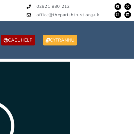
02921 880 212
office@theparishtrust.org.uk
CAEL HELP
CYFRANNU