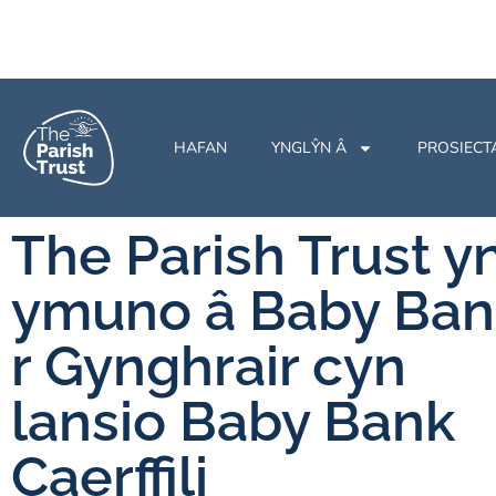
HAFAN
YNGLŶN Â
PROSIECT
The Parish Trust y
ymuno â Baby Ban
r Gynghrair cyn
lansio Baby Bank
Caerffili