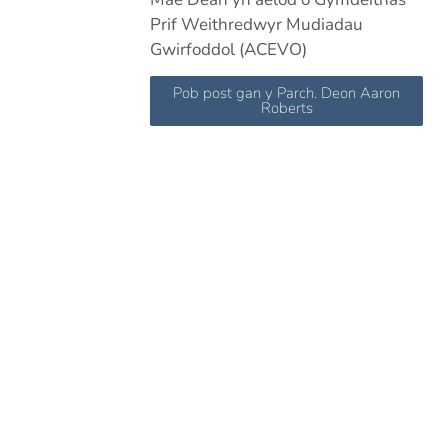
Prif Weithredwyr Mudiadau
Gwirfoddol (ACEVO)
Pob post gan y Parch. Deon Aaron
Roberts