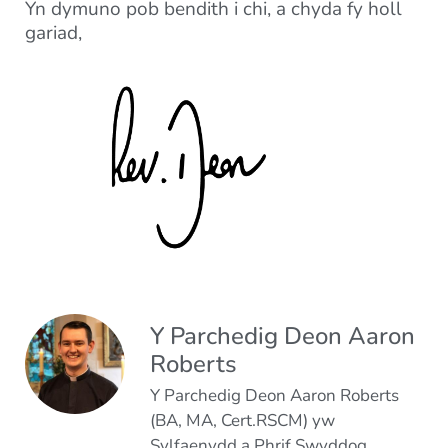
Yn dymuno pob bendith i chi, a chyda fy holl
gariad,
Y Parchedig Deon Aaron
Roberts
Y Parchedig Deon Aaron Roberts
(BA, MA, Cert.RSCM) yw
Sylfaenydd a Phrif Swyddog