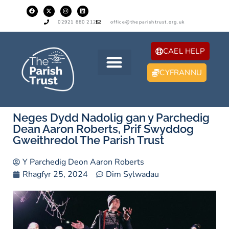
02921 880 212
office@theparishtrust.org.uk
CAEL HELP
CYFRANNU
Neges Dydd Nadolig gan y Parchedig
Dean Aaron Roberts, Prif Swyddog
Gweithredol The Parish Trust
Y Parchedig Deon Aaron Roberts
Rhagfyr 25, 2024
Dim Sylwadau