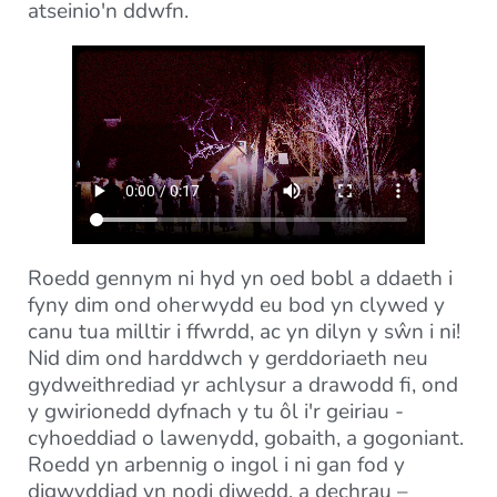
atseinio'n ddwfn.
Roedd gennym ni hyd yn oed bobl a ddaeth i
fyny dim ond oherwydd eu bod yn clywed y
canu tua milltir i ffwrdd, ac yn dilyn y sŵn i ni!
Nid dim ond harddwch y gerddoriaeth neu
gydweithrediad yr achlysur a drawodd fi, ond
y gwirionedd dyfnach y tu ôl i'r geiriau -
cyhoeddiad o lawenydd, gobaith, a gogoniant.
Roedd yn arbennig o ingol i ni gan fod y
digwyddiad yn nodi diwedd, a dechrau –