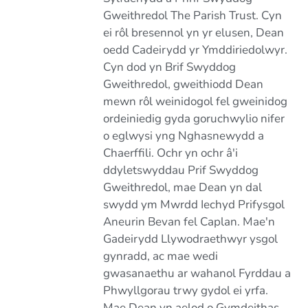
Gweithredol The Parish Trust. Cyn
ei rôl bresennol yn yr elusen, Dean
oedd Cadeirydd yr Ymddiriedolwyr.
Cyn dod yn Brif Swyddog
Gweithredol, gweithiodd Dean
mewn rôl weinidogol fel gweinidog
ordeiniedig gyda goruchwylio nifer
o eglwysi yng Nghasnewydd a
Chaerffili. Ochr yn ochr â'i
ddyletswyddau Prif Swyddog
Gweithredol, mae Dean yn dal
swydd ym Mwrdd Iechyd Prifysgol
Aneurin Bevan fel Caplan. Mae'n
Gadeirydd Llywodraethwyr ysgol
gynradd, ac mae wedi
gwasanaethu ar wahanol Fyrddau a
Phwyllgorau trwy gydol ei yrfa.
Mae Dean yn aelod o Gymdeithas