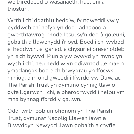
weithredoedd o wasanaeth, haelioni a
thosturi.
Wrth i chi ddathlu heddiw, fy ngweddi yw y
byddwch chi hefyd yn dod i adnabod a
gwerthfawrogi rhodd Iesu, sy'n dod â goleuni,
gobaith a llawenydd i'r byd. Boed i chi wybod
ei heddwch, ei gariad, a chysur ei bresenoldeb
yn eich bywyd. P'un a yw bywyd yn mynd yn
wych i chi, neu heddiw yn ddiwrnod lle mae'n
ymddangos bod eich brwydrau yn ffocws
miniog, dim ond gweddi i ffwrdd yw Duw, ac
The Parish Trust yn dymuno cynnig llaw o
gyfeillgarwch i chi, a pharodrwydd i helpu ym
mha bynnag ffordd y gallwn.
Oddi wrth bob un ohonom yn The Parish
Trust, dymunaf Nadolig Llawen iawn a
Blwyddyn Newydd llawn gobaith a chyfle.