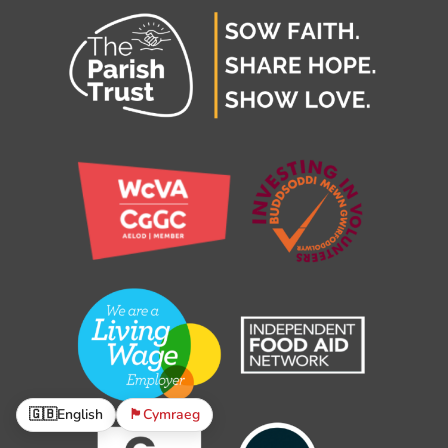
🇬🇧
English
🏴󠁧󠁢󠁷󠁬󠁳󠁿
Cymraeg