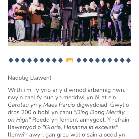
Nadolig Llawen!
Wrth i mi fyfyrio ar y diwrnod arbennig hwn,
rwy'n cael fy hun yn meddwl yn ôl at ein
Carolau yn y Maes Parcio
digwyddiad. Gwylio
dros 200 o bobl yn canu
"Ding Dong Merrily
on High"
Roedd yn foment anhygoel. Y refrain
llawenydd o
"Gloria, Hosanna in excelsis"
llenwi'r awyr, gan greu wal o sain a oedd yn