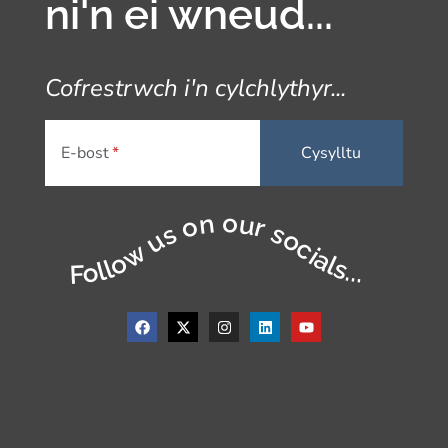
ni'n ei wneud...
Cofrestrwch i'n cylchlythyr...
E-bost
Follow us on our socials...