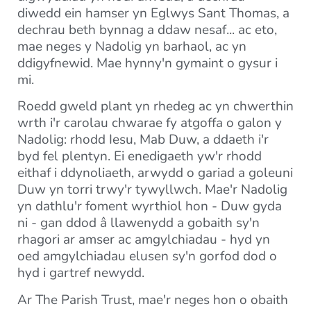
diwedd ein hamser yn Eglwys Sant Thomas, a
dechrau beth bynnag a ddaw nesaf... ac eto,
mae neges y Nadolig yn barhaol, ac yn
ddigyfnewid. Mae hynny'n gymaint o gysur i
mi.
Roedd gweld plant yn rhedeg ac yn chwerthin
wrth i'r carolau chwarae fy atgoffa o galon y
Nadolig: rhodd Iesu, Mab Duw, a ddaeth i'r
byd fel plentyn. Ei enedigaeth yw'r rhodd
eithaf i ddynoliaeth, arwydd o gariad a goleuni
Duw yn torri trwy'r tywyllwch. Mae'r Nadolig
yn dathlu'r foment wyrthiol hon - Duw gyda
ni - gan ddod â llawenydd a gobaith sy'n
rhagori ar amser ac amgylchiadau - hyd yn
oed amgylchiadau elusen sy'n gorfod dod o
hyd i gartref newydd.
Ar The Parish Trust, mae'r neges hon o obaith