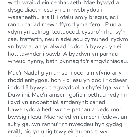
wrth wraidd ein cenhadaeth. Mae bywyd a
dysgeidiaeth Iesu yn ein hysbrydoli i
wasanaethu eraill, i ofalu am y bregus, ac i
rannu cariad mewn ffyrdd ymarferol. P'un a
ydym yn cefnogi teuluoedd, cysuro'r rhai sy'n
cael trafferth, neu'n adeiladu cymuned, rydym
yn byw allan yr alwad i ddod â bywyd yn ei
holl lawnder i bawb. A byddwn yn parhau i
wneud hynny, beth bynnag fo'r amgylchiadau.
Mae'r Nadolig yn amser i oedi a myfyrio ar y
rhodd anhygoel hon - o Iesu yn dod i'r ddaear
i ddod â bywyd tragwyddol a chyfeillgarwch â
Duw i ni. Mae'n amser i gofio'r pethau rydyn ni
i gyd yn anobeithiol amdanynt: cariad,
llawenydd a heddwch – pethau a oedd mor
bwysig i Iesu. Mae hefyd yn amser i feddwl am
sut y gallwn rannu'r rhinweddau hyn gydag
eraill, nid yn unig trwy eiriau ond trwy