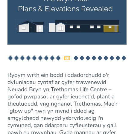
Rydym wrth ein bodd i ddadorchuddio'r
dyluniadau cyntaf ar gyfer trawsnewid
Neuadd Bryn yn Trethomas Life Centre –
gofod pwrpasol ar gyfer ieuenctid, plant a
theuluoedd, yng nghanol Trethomas. Mae'r
"glow up" hwn yn mynd i ddod ag
amgylchedd newydd ysbrydoledig i'n
cymuned, gan ddarparu cyfleusterau y gall
pawb eu mwynhau. Gyda mannau ar gyfer