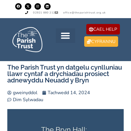
02921 880 212
office@theparishtrust.org.uk
CAEL HELP
CYFRANNU
The Parish Trust yn datgelu cynlluniau
llawr cyntaf a drychiadau prosiect
adnewyddu Neuadd y Bryn
gweinyddol
Tachwedd 14, 2024
Dim Sylwadau