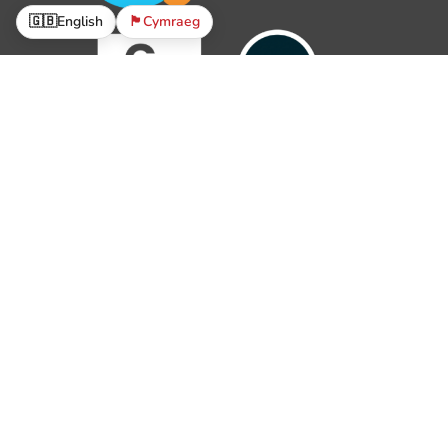
🇬🇧
English
🏴󠁧󠁢󠁷󠁬󠁳󠁿
Cymraeg