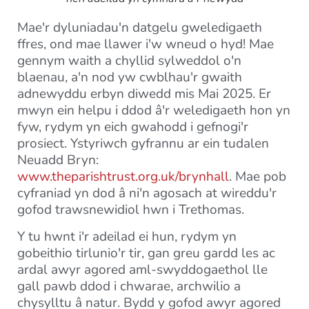
Mae'r dyluniadau'n datgelu gweledigaeth
ffres, ond mae llawer i'w wneud o hyd! Mae
gennym waith a chyllid sylweddol o'n
blaenau, a'n nod yw cwblhau'r gwaith
adnewyddu erbyn diwedd mis Mai 2025. Er
mwyn ein helpu i ddod â'r weledigaeth hon yn
fyw, rydym yn eich gwahodd i gefnogi'r
prosiect. Ystyriwch gyfrannu ar ein tudalen
Neuadd Bryn:
www.theparishtrust.org.uk/brynhall
. Mae pob
cyfraniad yn dod â ni'n agosach at wireddu'r
gofod trawsnewidiol hwn i Trethomas.
Y tu hwnt i'r adeilad ei hun, rydym yn
gobeithio tirlunio'r tir, gan greu gardd les ac
ardal awyr agored aml-swyddogaethol lle
gall pawb ddod i chwarae, archwilio a
chysylltu â natur. Bydd y gofod awyr agored