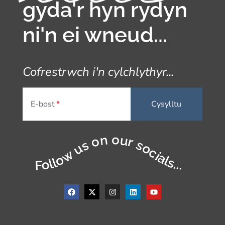
gyda'r hyn rydyn
ni'n ei wneud...
Cofrestrwch i'n cylchlythyr...
E-bost
Follow us on our socials...