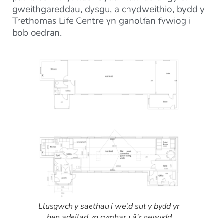
gweithgareddau, dysgu, a chydweithio, bydd y
Trethomas Life Centre yn ganolfan fywiog i
bob oedran.
Llusgwch y saethau i weld sut y bydd yr
hen adeilad yn cymharu â'r newydd