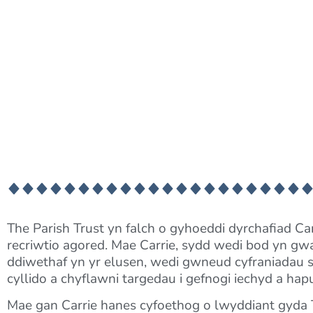
The Parish Trust yn falch o gyhoeddi dyrchafiad Ca
recriwtio agored. Mae Carrie, sydd wedi bod yn g
ddiwethaf yn yr elusen, wedi gwneud cyfraniadau s
cyllido a chyflawni targedau i gefnogi iechyd a ha
Mae gan Carrie hanes cyfoethog o lwyddiant gyda T