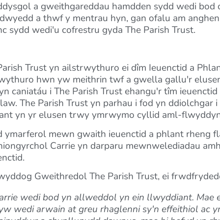
addysgol a gweithgareddau hamdden sydd wedi bod o fu
dwyedd a thwf y mentrau hyn, gan ofalu am anghenio
nc sydd wedi'u cofrestru gyda The Parish Trust.
ish Trust yn ailstrwythuro ei dîm Ieuenctid a Phlant,
rwythuro hwn yw meithrin twf a gwella gallu'r elusen
yn caniatáu i The Parish Trust ehangu'r tîm ieuencti
aw. The Parish Trust yn parhau i fod yn ddiolchgar i
lant yn yr elusen trwy ymrwymo cyllid aml-flwyddyn 
 ymarferol mewn gwaith ieuenctid a phlant rheng fl
niongyrchol Carrie yn darparu mewnwelediadau amhr
nctid.
yddog Gweithredol The Parish Trust, ei frwdfryded
ie wedi bod yn allweddol yn ein llwyddiant. Mae ei 
yw wedi arwain at greu rhaglenni sy'n effeithiol ac y