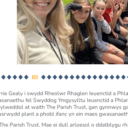
rrie Gealy i swydd Rheolwr Rhaglen Ieuenctid a Phla
wasanaethu fel Swyddog Ymgysylltu Ieuenctid a Phla
ylweddol at waith The Parish Trust, gan gynnwys ga
pusrwydd plant a phobl ifanc yn ein maes gwasanaeth
he Parish Trust. Mae ei dull arloesol o ddatblygu r