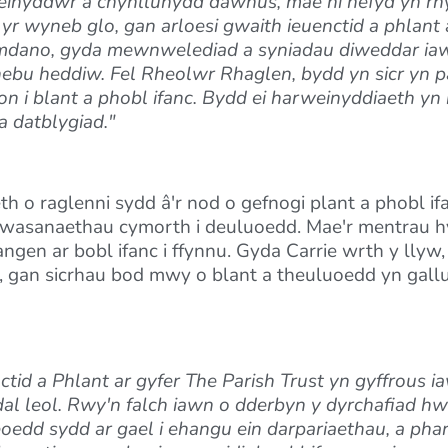
 weinyddwr a chynllunydd dawnus, mae hi hefyd yn r
 wyneb glo, gan arloesi gwaith ieuenctid a phlant a
mdano, gyda mewnwelediad a syniadau diweddar ia
ebu heddiw. Fel Rheolwr Rhaglen, bydd yn sicr yn pa
n i blant a phobl ifanc. Bydd ei harweinyddiaeth yn 
 datblygiad."
h o raglenni sydd â'r nod o gefnogi plant a phobl i
wasanaethau cymorth i deuluoedd. Mae'r mentrau hyn
angen ar bobl ifanc i ffynnu. Gyda Carrie wrth y llyw
gan sicrhau bod mwy o blant a theuluoedd yn gallu
id a Phlant ar gyfer The Parish Trust yn gyffrous ia
dal leol. Rwy'n falch iawn o dderbyn y dyrchafiad hw
oedd sydd ar gael i ehangu ein darpariaethau, a pha