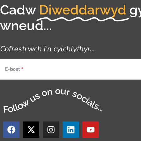
Cadw
Diweddarwyd
g
wneud...
Cofrestrwch i'n cylchlythyr...
E-bost
Follow us on our socials...