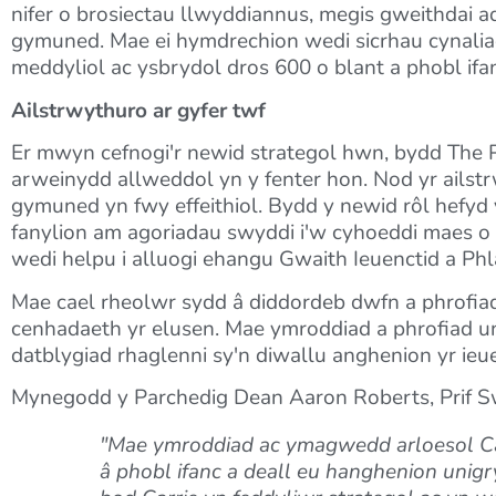
nifer o brosiectau llwyddiannus, megis gweithdai 
gymuned. Mae ei hymdrechion wedi sicrhau cynalia
meddyliol ac ysbrydol dros 600 o blant a phobl ifa
Ailstrwythuro ar gyfer twf
Er mwyn cefnogi'r newid strategol hwn, bydd The Par
arweinydd allweddol yn y fenter hon. Nod yr ailst
gymuned yn fwy effeithiol. Bydd y newid rôl hefyd 
fanylion am agoriadau swyddi i'w cyhoeddi maes o l
wedi helpu i alluogi ehangu Gwaith Ieuenctid a Ph
Mae cael rheolwr sydd â diddordeb dwfn a phrofiad
cenhadaeth yr elusen. Mae ymroddiad a phrofiad u
datblygiad rhaglenni sy'n diwallu anghenion yr ieue
Mynegodd y Parchedig Dean Aaron Roberts, Prif Sw
"Mae ymroddiad ac ymagwedd arloesol Carr
â phobl ifanc a deall eu hanghenion unigr