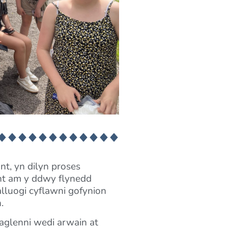
nt, yn dilyn proses
nt am y ddwy flynedd
lluogi cyflawni gofynion
.
haglenni wedi arwain at