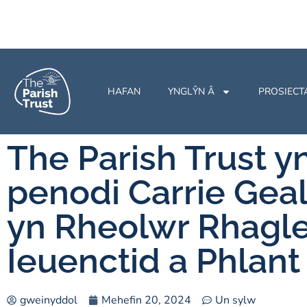
HAFAN
YNGLŶN Â
PROSIECT
The Parish Trust y
penodi Carrie Gea
yn Rheolwr Rhagl
Ieuenctid a Phlant
gweinyddol
Mehefin 20, 2024
Un sylw