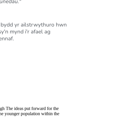
munedau."
 bydd yr ailstrwythuro hwn
y'n mynd i'r afael ag
ennaf.