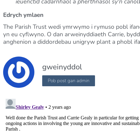
ieuenctid cadarnhaol a pherthnasol sy'n canol
Edrych ymlaen
The Parish Trust wedi ymrwymo i rymuso pobl ifan
yn eu cyflwyno. O dan arweinyddiaeth Carrie, bydd 
anghenion a diddordebau unigryw plant a phobl ifan
gweinyddol
Pob post gan admin