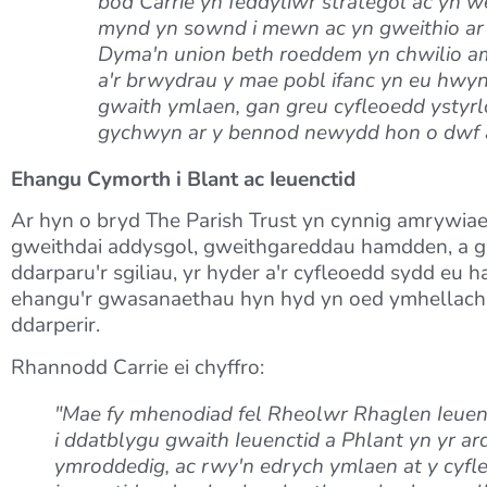
bod Carrie yn feddyliwr strategol ac yn
mynd yn sownd i mewn ac yn gweithio ar yr
Dyma'n union beth roeddem yn chwilio a
a'r brwydrau y mae pobl ifanc yn eu hwyn
gwaith ymlaen, gan greu cyfleoedd ystyrlo
gychwyn ar y bennod newydd hon o dwf a
Ehangu Cymorth i Blant ac Ieuenctid
Ar hyn o bryd The Parish Trust yn cynnig amrywiaet
gweithdai addysgol, gweithgareddau hamdden, a g
ddarparu'r sgiliau, yr hyder a'r cyfleoedd sydd eu h
ehangu'r gwasanaethau hyn hyd yn oed ymhellach, 
ddarperir.
Rhannodd Carrie ei chyffro:
"Mae fy mhenodiad fel Rheolwr Rhaglen Ieuenct
i ddatblygu gwaith Ieuenctid a Phlant yn yr ar
ymroddedig, ac rwy'n edrych ymlaen at y cyfle