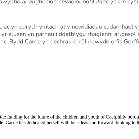
bwyntio ar anghenion newidiol pobl ifanc yn ein cy
c ac yn edrych ymlaen at y newidiadau cadarnhaol y
yr elusen yn parhau i ddatblygu rhaglenni arloesol s
c. Bydd Carrie yn dechrau ei rôl newydd o fis Gorff