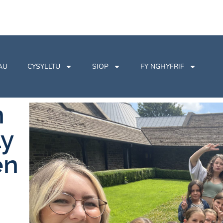
AU
CYSYLLTU
SIOP
FY NGHYFRIF
n
ly
en