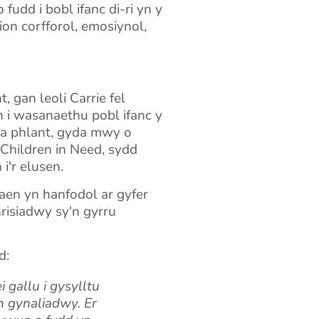
dd i bobl ifanc di-ri yn y
n corfforol, emosiynol,
 gan leoli Carrie fel
 i wasanaethu pobl ifanc y
d a phlant, gyda mwy o
 Children in Need, sydd
i'r elusen.
aen yn hanfodol ar gyfer
isiadwy sy'n gyrru
d:
gallu i gysylltu
n gynaliadwy. Er