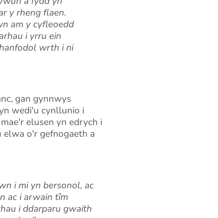
hywun a fydd yn
r y rheng flaen.
wn am y cyfleoedd
rhau i yrru ein
hanfodol wrth i ni
fanc, gan gynnwys
 wedi'u cynllunio i
, mae'r elusen yn edrych i
 elwa o'r gefnogaeth a
wn i mi yn bersonol, ac
n ac i arwain tîm
rhau i ddarparu gwaith