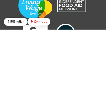
🇬🇧
English
🏴󠁧󠁢󠁷󠁬󠁳󠁿
Cymraeg