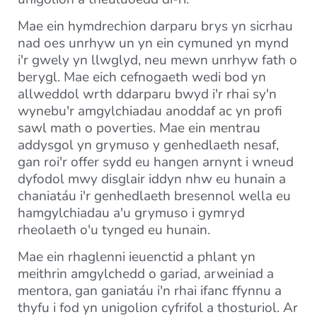
Mae ein hymdrechion darparu brys yn sicrhau
nad oes unrhyw un yn ein cymuned yn mynd
i'r gwely yn llwglyd, neu mewn unrhyw fath o
berygl. Mae eich cefnogaeth wedi bod yn
allweddol wrth ddarparu bwyd i'r rhai sy'n
wynebu'r amgylchiadau anoddaf ac yn profi
sawl math o poverties. Mae ein mentrau
addysgol yn grymuso y genhedlaeth nesaf,
gan roi'r offer sydd eu hangen arnynt i wneud
dyfodol mwy disglair iddyn nhw eu hunain a
chaniatáu i'r genhedlaeth bresennol wella eu
hamgylchiadau a'u grymuso i gymryd
rheolaeth o'u tynged eu hunain.
Mae ein rhaglenni ieuenctid a phlant yn
meithrin amgylchedd o gariad, arweiniad a
mentora, gan ganiatáu i'n rhai ifanc ffynnu a
thyfu i fod yn unigolion cyfrifol a thosturiol. Ar