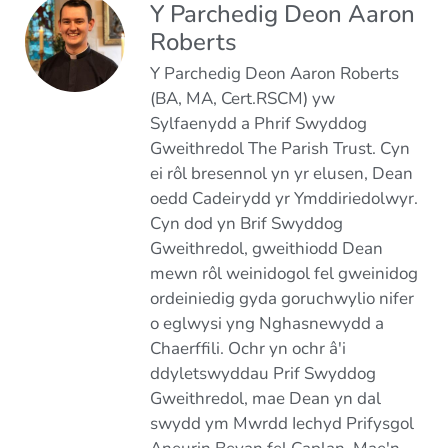
Y Parchedig Deon Aaron
Roberts
Y Parchedig Deon Aaron Roberts
(BA, MA, Cert.RSCM) yw
Sylfaenydd a Phrif Swyddog
Gweithredol The Parish Trust. Cyn
ei rôl bresennol yn yr elusen, Dean
oedd Cadeirydd yr Ymddiriedolwyr.
Cyn dod yn Brif Swyddog
Gweithredol, gweithiodd Dean
mewn rôl weinidogol fel gweinidog
ordeiniedig gyda goruchwylio nifer
o eglwysi yng Nghasnewydd a
Chaerffili. Ochr yn ochr â'i
ddyletswyddau Prif Swyddog
Gweithredol, mae Dean yn dal
swydd ym Mwrdd Iechyd Prifysgol