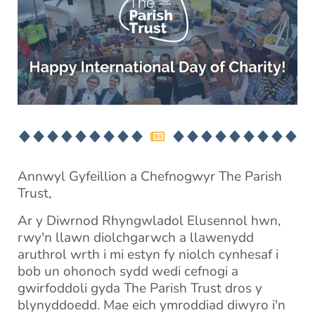
Annwyl Gyfeillion a Chefnogwyr The Parish
Trust,
Ar y Diwrnod Rhyngwladol Elusennol hwn,
rwy'n llawn diolchgarwch a llawenydd
aruthrol wrth i mi estyn fy niolch cynhesaf i
bob un ohonoch sydd wedi cefnogi a
gwirfoddoli gyda The Parish Trust dros y
blynyddoedd. Mae eich ymroddiad diwyro i'n