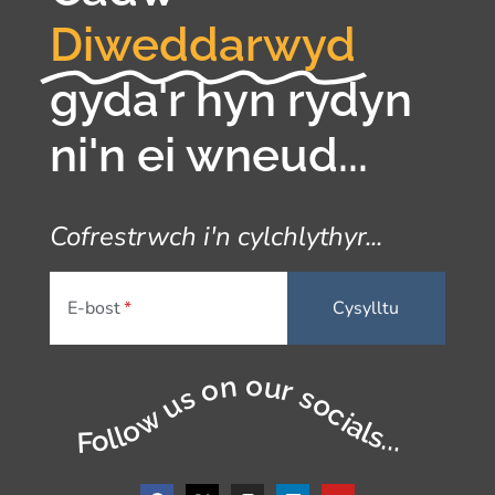
Diweddarwyd
gyda'r hyn rydyn
ni'n ei wneud...
Cofrestrwch i'n cylchlythyr...
E-bost
Follow us on our socials...