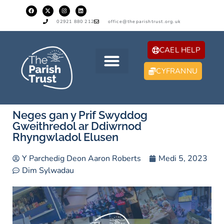
02921 880 212
office@theparishtrust.org.uk
CAEL HELP
CYFRANNU
Neges gan y Prif Swyddog
Gweithredol ar Ddiwrnod
Rhyngwladol Elusen
Y Parchedig Deon Aaron Roberts
Medi 5, 2023
Dim Sylwadau