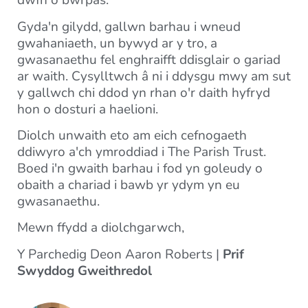
dwfn o bwrpas.
Gyda'n gilydd, gallwn barhau i wneud
gwahaniaeth, un bywyd ar y tro, a
gwasanaethu fel enghraifft ddisglair o gariad
ar waith. Cysylltwch â ni i ddysgu mwy am sut
y gallwch chi ddod yn rhan o'r daith hyfryd
hon o dosturi a haelioni.
Diolch unwaith eto am eich cefnogaeth
ddiwyro a'ch ymroddiad i The Parish Trust.
Boed i'n gwaith barhau i fod yn goleudy o
obaith a chariad i bawb yr ydym yn eu
gwasanaethu.
Mewn ffydd a diolchgarwch,
Y Parchedig Deon Aaron Roberts |
Prif
Swyddog Gweithredol