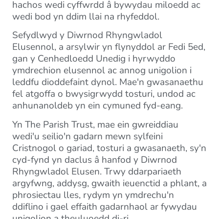
hachos wedi cyffwrdd â bywydau miloedd ac
wedi bod yn ddim llai na rhyfeddol.
Sefydlwyd y Diwrnod Rhyngwladol
Elusennol, a arsylwir yn flynyddol ar Fedi 5ed,
gan y Cenhedloedd Unedig i hyrwyddo
ymdrechion elusennol ac annog unigolion i
leddfu dioddefaint dynol. Mae'n gwasanaethu
fel atgoffa o bwysigrwydd tosturi, undod ac
anhunanoldeb yn ein cymuned fyd-eang.
Yn The Parish Trust, mae ein gwreiddiau
wedi'u seilio'n gadarn mewn sylfeini
Cristnogol o gariad, tosturi a gwasanaeth, sy'n
cyd-fynd yn daclus â hanfod y Diwrnod
Rhyngwladol Elusen. Trwy ddarpariaeth
argyfwng, addysg, gwaith ieuenctid a phlant, a
phrosiectau lles, rydym yn ymdrechu'n
ddiflino i gael effaith gadarnhaol ar fywydau
unigolion a theuluoedd di-ri.