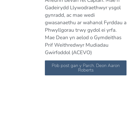
Aneurin Bevan fel Caplan. Mae'n
Gadeirydd Llywodraethwyr ysgol
gynradd, ac mae wedi
gwasanaethu ar wahanol Fyrddau a
Phwyllgorau trwy gydol ei yrfa.
Mae Dean yn aelod o Gymdeithas
Prif Weithredwyr Mudiadau
Gwirfoddol (ACEVO)
Pob post gan y Parch. Deon Aaron
Roberts