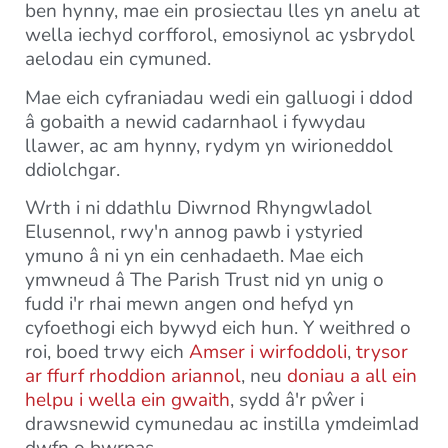
ben hynny, mae ein prosiectau lles yn anelu at
wella iechyd corfforol, emosiynol ac ysbrydol
aelodau ein cymuned.
Mae eich cyfraniadau wedi ein galluogi i ddod
â gobaith a newid cadarnhaol i fywydau
llawer, ac am hynny, rydym yn wirioneddol
ddiolchgar.
Wrth i ni ddathlu Diwrnod Rhyngwladol
Elusennol, rwy'n annog pawb i ystyried
ymuno â ni yn ein cenhadaeth. Mae eich
ymwneud â The Parish Trust nid yn unig o
fudd i'r rhai mewn angen ond hefyd yn
cyfoethogi eich bywyd eich hun. Y weithred o
roi, boed trwy eich
Amser i wirfoddoli
,
trysor
ar ffurf rhoddion ariannol
, neu
doniau a all ein
helpu i wella ein gwaith
, sydd â'r pŵer i
drawsnewid cymunedau ac instilla ymdeimlad