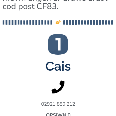
cod post CF83.
Cais
02921 880 212
OPSIWN 0