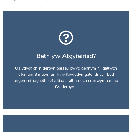
gallwch ei ddefnyddio i barhau i ofyn am barseli.
cyfeirio. Byddant wedyn yn rhoi i chi
Rhif atgyfeirio
y
Beth yw Atgyfeiriad?
ag un o'n partneriaid atgyfeirio, a fydd yn cysylltu â ni i'ch
ôl eich terfyn parsel bwyd 3, byddai angen i chi gysylltu
Os ydych chi'n derbyn parseli bwyd gennym ni, gallwch
Er mwyn parhau i allu gofyn am barseli bwyd gennym ar
ofyn am 3 mewn unrhyw flwyddyn galendr cyn bod
angen cefnogaeth sefydliad arall arnoch er mwyn parhau
i'w derbyn...