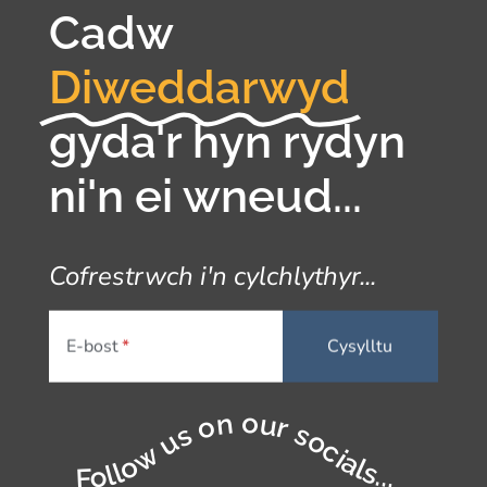
Cadw
Diweddarwyd
gyda'r hyn rydyn
ni'n ei wneud...
Cofrestrwch i'n cylchlythyr...
E-bost
Follow us on our socials...