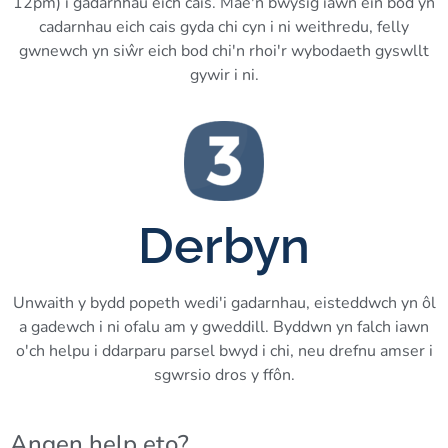
12pm) i gadarnhau eich cais. Mae'n bwysig iawn ein bod yn
cadarnhau eich cais gyda chi cyn i ni weithredu, felly
gwnewch yn siŵr eich bod chi'n rhoi'r wybodaeth gyswllt
gywir i ni.
Derbyn
Unwaith y bydd popeth wedi'i gadarnhau, eisteddwch yn ôl
a gadewch i ni ofalu am y gweddill. Byddwn yn falch iawn
o'ch helpu i ddarparu parsel bwyd i chi, neu drefnu amser i
sgwrsio dros y ffôn.
Angen help eto?