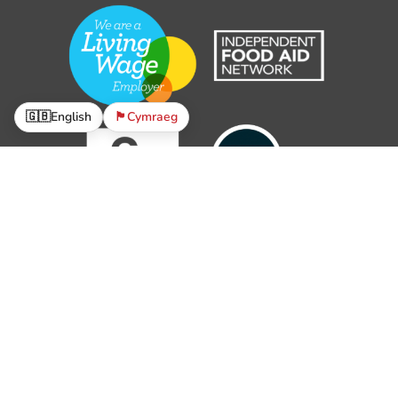
🇬🇧
English
🏴󠁧󠁢󠁷󠁬󠁳󠁿
Cymraeg