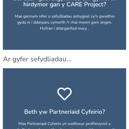
hirdymor gan y CARE Project?
iawn...
Project am gymorth hirdymor? Rydych chi wedi dod i'r lle
Mae gennym nifer o sefydliadau anhygoel sy'n gweithio
Ydych chi'n chwilio am rywun i'ch cyfeirio at y CARE
gyda ni i ddarparu cymorth i'r rhai mewn gwir angen.
Hofran i ddarganfod mwy...
Ar gyfer sefydliadau...
The CARE Project
Darganfyddwch fwy am bartneriaeth gyda
Beth yw Partneriaid Cyfeirio?
Rydyn ni'n edrych i wneud cysylltiadau...
Mae Partneriaid Cyfeirio yn weithwyr proffesiynol a
hanfodol os yw'r weledigaeth hon i ddod yn realiti.