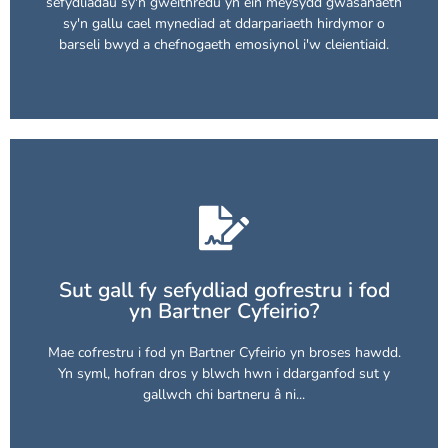
sefydliadau sy'n gweithredu yn ein meysydd gwasanaeth
gweledigaeth i weld newid cadarnhaol yn ein byd yn
sy'n gallu cael mynediad at ddarpariaeth hirdymor o
Mae partneriaethau â sefydliadau eraill sydd â
barseli bwyd a chefnogaeth emosiynol i'w cleientiaid.
Cofrestrwch i fod yn Bartner Cyfeirio
heddiw?
Sut gall fy sefydliad gofrestru i fod
syml, felly pam na wnewch chi gofrestru gyda ni
yn Bartner Cyfeirio?
ni i wella bywydau pobl. Mae ein proses gofrestru yn
gweithio yn y sector cyhoeddus ac elusennol i ymuno â
Mae cofrestru i fod yn Bartner Cyfeirio yn broses hawdd.
Rydym bob amser yn chwilio am sefydliadau sy'n
Yn syml, hofran dros y blwch hwn i ddarganfod sut y
Cofrestrwch heddiw
gallwch chi bartneru â ni...