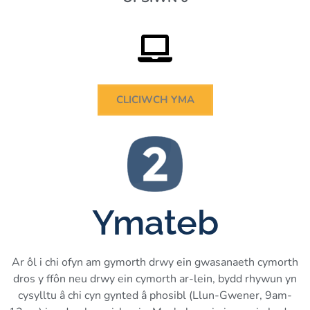
CLICIWCH YMA
Ymateb
Ar ôl i chi ofyn am gymorth drwy ein gwasanaeth cymorth
dros y ffôn neu drwy ein cymorth ar-lein, bydd rhywun yn
cysylltu â chi cyn gynted â phosibl (Llun-Gwener, 9am-