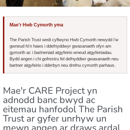
Mae'r Hwb Cymorth yma
The Parish Trust wedi cyflwyno Hwb Cymorth newydd i'w
gwneud hi'n haws i ddefnyddwyr gwasanaeth ofyn am
gymorth ac i bartneriaid atgyfeirio wneud atgyfeiriadau.
Bydd angen i chi gofrestru fel defnyddiwr gwasanaeth neu
bartner atgyfeirio i dderbyn neu drefnu cymorth parhaus.
Mae'r CARE Project yn
adnodd banc bwyd ac
eitemau hanfodol The Parish
Trust ar gyfer unrhyw un
mewn angen ar draws ardal