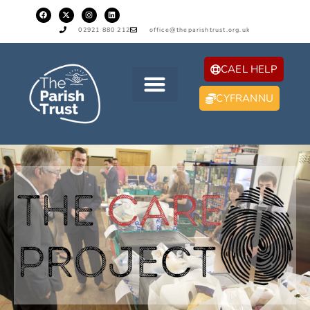
02921 880 212
office@theparishtrust.org.uk
CAEL HELP
CYFRANNU