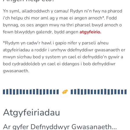
Yn syml, ailadroddwch y camau! Rydyn ni'n fwy na pharod
i'ch helpu chi mor aml ag y mae ei angen arnoch*. Fodd
bynnag, os oes angen mwy na thri pharsel bwyd arnoch o
fewn blwyddyn galendr, bydd angen
atgyfeirio.
*Rydym yn cadw'r hawl i gapio nifer y parseli a/neu
atgyfeiriadau a roddir i unrhyw ddefnyddiwr gwasanaeth er
mwyn sicrhau bod y system yn cael ei defnyddio'n gywir a
bod cydraddoldeb yn cael ei ddangos i bob defnyddiwr
gwasanaeth.
Atgyfeiriadau
Ar gyfer Defnyddwyr Gwasanaeth...