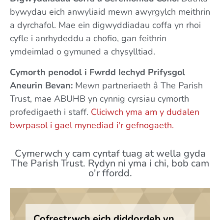
bywydau eich anwyliaid mewn awyrgylch meithrin
a dyrchafol. Mae ein digwyddiadau coffa yn rhoi
cyfle i anrhydeddu a chofio, gan feithrin
ymdeimlad o gymuned a chysylltiad.
Cymorth penodol i Fwrdd Iechyd Prifysgol
Aneurin Bevan:
Mewn partneriaeth â The Parish
Trust, mae ABUHB yn cynnig cyrsiau cymorth
profedigaeth i staff.
Cliciwch yma am y dudalen
bwrpasol i gael mynediad i'r gefnogaeth.
Cymerwch y cam cyntaf tuag at wella gyda
The Parish Trust. Rydyn ni yma i chi, bob cam
o'r ffordd.
Cofrestrwch eich diddordeb yn