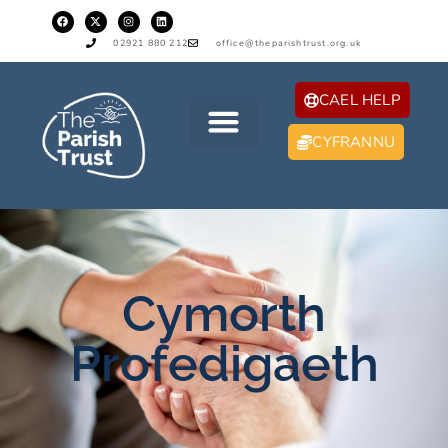
02921 880 212
office@theparishtrust.org.uk
CAEL HELP
CYFRANNU
Cymorth
Profedigaeth