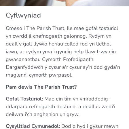
Cyflwyniad
Croeso i The Parish Trust, lle mae gofal tosturiol
yn cwrdd â chefnogaeth galonnog. Rydym yn
deall y gall llywio heriau colled fod yn llethol
iawn, ac rydym yma i gynnig help llaw trwy ein
gwasanaethau Cymorth Profedigaeth.
Darganfyddwch y cysur a'r cysur sy'n dod gyda'n
rhaglenni cymorth pwrpasol.
Pam dewis The Parish Trust?
Gofal Tosturiol:
Mae ein tîm yn ymroddedig i
ddarparu cefnogaeth dosturiol a deallus wedi'i
deilwra i'ch anghenion unigryw.
Cysylltiad Cymunedol:
Dod o hyd i gysur mewn