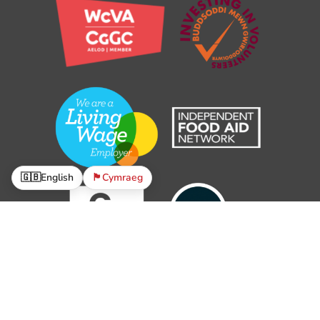
🇬🇧
English
🏴󠁧󠁢󠁷󠁬󠁳󠁿
Cymraeg