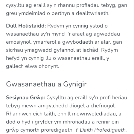
cysylltu ag eraill sy'n rhannu profiadau tebyg, gan
greu ymdeimlad o berthyn a dealltwriaeth.
Dull Holistaidd:
Rydym yn cynnig ystod o
wasanaethau sy'n mynd i'r afael ag agweddau
emosiynol, ymarferol a gwybodaeth ar alar, gan
sicrhau ymagwedd gyfannol at iachâd. Rydym
hefyd yn cynnig llu o wasanaethau eraill, y
gallech elwa ohonynt.
Gwasanaethau a Gynigir
Sesiynau Grŵp:
Cysylltu ag eraill sy'n profi heriau
tebyg mewn amgylchedd diogel a chefnogol.
Rhannwch eich taith, ennill mewnwelediadau, a
dod o hyd i gryfder ym mhrofiadau a rennir ein
grŵp cymorth profedigaeth,
Y Daith Profedigaeth.