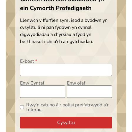
ein Cymorth Profedigaeth
Llenwch y ffurflen syml isod a byddwn yn
cysylltu â ni pan fyddwn yn cynnal
digwyddiadau a chyrsiau a fydd yn
berthnasol i chi a'ch amgylchiadau.
E-bost
Enw Cyntaf
Enw olaf
Rwy'n cytuno â'r polisi preifatrwydd a'r
telerau.