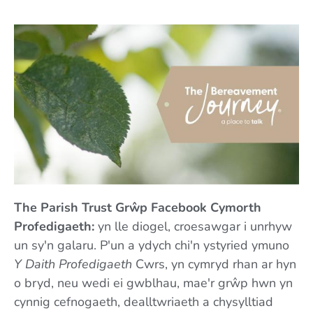
The Parish Trust Grŵp Facebook Cymorth
Profedigaeth:
yn lle diogel, croesawgar i unrhyw
un sy'n galaru. P'un a ydych chi'n ystyried ymuno
Y Daith Profedigaeth
Cwrs, yn cymryd rhan ar hyn
o bryd, neu wedi ei gwblhau, mae'r grŵp hwn yn
cynnig cefnogaeth, dealltwriaeth a chysylltiad