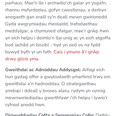
parhaus. Mae'n lle i archwilio'ch galar yn ysgafn,
rhannu myfyrdodau, gofyn cwestiynau, a derbyn
anogaeth gan eraill sy'n deall mewn gwirionedd.
Gyda awgrymiadau rheolaidd, trafodaethau
meddylgar, a chymuned ofalgar, mae'r grŵp hwn
yn eich helpu i deimlo'n llai unig ac yn eich atgoffa
bod iachâd yn bosibl - hyd yn oed os na fydd
bywyd byth yr un fath.
Cais i ymuno â'r grŵp
drwy glicio yma.
Gweithdai ac Adnoddau Addysgol:
Arfogi eich
hun gydag offer a gwybodaeth ymarferol trwy ein
gweithdai a'n hadnoddau. O strategaethau
ymdopi i ddeall y broses alaru, rydym yn cynnig
mewnwelediadau gwerthfawr i'ch helpu i lywio'r
cyfnod anodd hwn.
Digwyddiadau Coffa a Seremonïau Cofio:
Dathlu