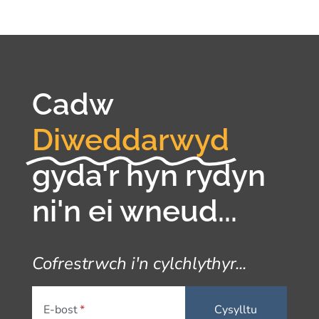
Cadw
Diweddarwyd
gyda'r hyn rydyn
ni'n ei wneud...
Cofrestrwch i'n cylchlythyr...
E-bost