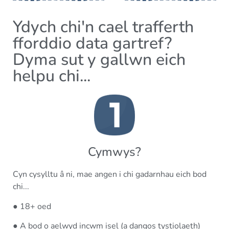
Ydych chi'n cael trafferth
fforddio data gartref?
Dyma sut y gallwn eich
helpu chi...
Cymwys?
Cyn cysylltu â ni, mae angen i chi gadarnhau eich bod
chi...
● 18+ oed
● A bod o aelwyd incwm isel (a dangos tystiolaeth)