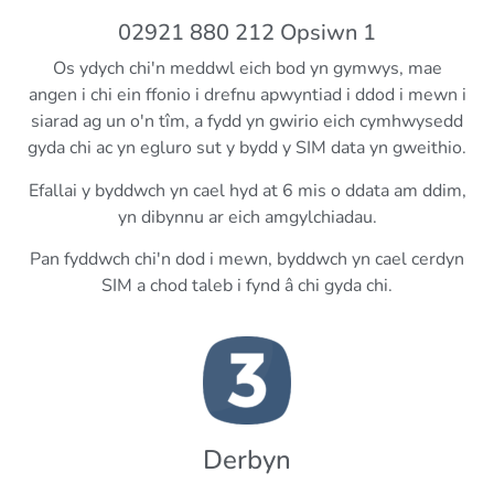
02921 880 212 Opsiwn 1
Os ydych chi'n meddwl eich bod yn gymwys, mae
angen i chi ein ffonio i drefnu apwyntiad i ddod i mewn i
siarad ag un o'n tîm, a fydd yn gwirio eich cymhwysedd
gyda chi ac yn egluro sut y bydd y SIM data yn gweithio.
Efallai y byddwch yn cael hyd at 6 mis o ddata am ddim,
yn dibynnu ar eich amgylchiadau.
Pan fyddwch chi'n dod i mewn, byddwch yn cael cerdyn
SIM a chod taleb i fynd â chi gyda chi.
Derbyn