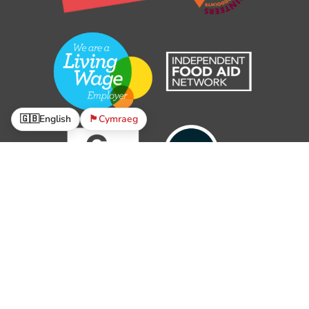
🇬🇧
English
🏴󠁧󠁢󠁷󠁬󠁳󠁿
Cymraeg