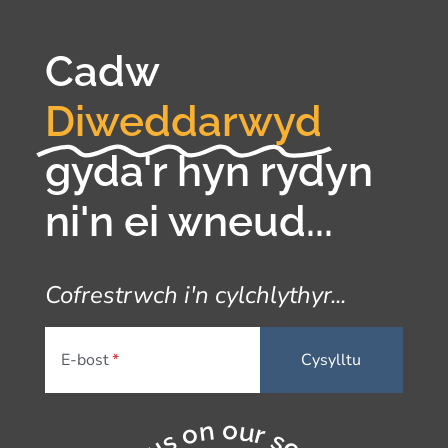
Cadw
Diweddarwyd
gyda'r hyn rydyn
ni'n ei wneud...
Cofrestrwch i'n cylchlythyr...
E-bost