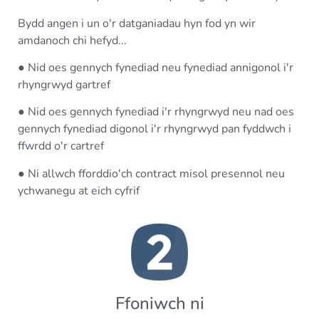
Bydd angen i un o'r datganiadau hyn fod yn wir
amdanoch chi hefyd...
● Nid oes gennych fynediad neu fynediad annigonol i'r
rhyngrwyd gartref
● Nid oes gennych fynediad i'r rhyngrwyd neu nad oes
gennych fynediad digonol i'r rhyngrwyd pan fyddwch i
ffwrdd o'r cartref
● Ni allwch fforddio'ch contract misol presennol neu
ychwanegu at eich cyfrif
Ffoniwch ni