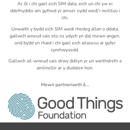
Ar ôl i chi gael eich SIM data, eich un chi yw ei
ddefnyddio am gyfnod yr amser sydd wedi'i neilltuo i
chi.
Unwaith y bydd eich SIM wedi rhedeg allan o ddata,
gallwch wneud cais eto os ydych yn dal mewn angen,
ond bydd yn rhaid i chi gael eich ailasesu ar gyfer
cymhwysedd.
Gallwch ail-wneud cais drwy ddilyn yr un weithdrefn a
amlinellir ar y dudalen hon.
Mewn partneriaeth â...