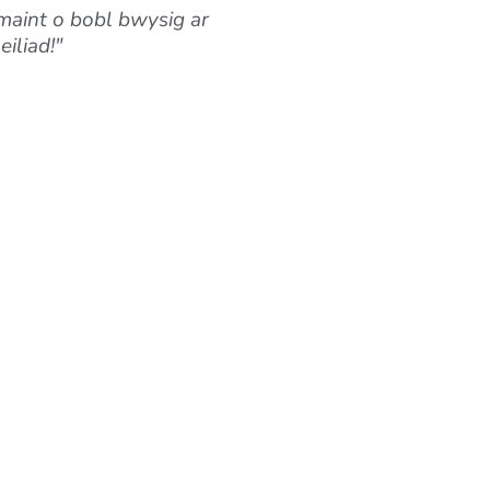
maint o bobl bwysig ar
iliad!"