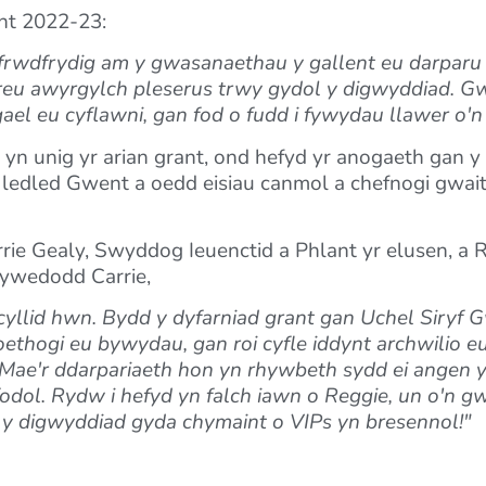
nt 2022-23:
frwdfrydig am y gwasanaethau y gallent eu darparu 
 creu awyrgylch pleserus trwy gydol y digwyddiad. 
ael eu cyflawni, gan fod o fudd i fywydau llawer o'n 
 yn unig yr arian grant, ond hefyd yr anogaeth gan y 
l ledled Gwent a oedd eisiau canmol a chefnogi gwait
rie Gealy, Swyddog Ieuenctid a Phlant yr elusen, a R
 dywedodd Carrie,
yllid hwn. Bydd y dyfarniad grant gan Uchel Siryf G
oethogi eu bywydau, gan roi cyfle iddynt archwilio eu 
ae'r ddarpariaeth hon yn rhywbeth sydd ei angen y
yfodol. Rydw i hefyd yn falch iawn o Reggie, un o'n g
 y digwyddiad gyda chymaint o VIPs yn bresennol!"