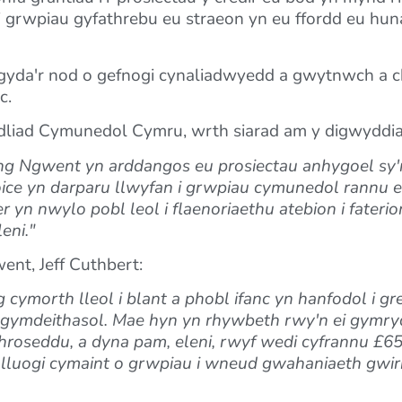
i grwpiau gyfathrebu eu straeon yn eu ffordd eu hu
gyda'r nod o gefnogi cynaliadwyedd a gwytnwch a ch
c.
dliad Cymunedol Cymru, wrth siarad am y digwyddia
g Ngwent yn arddangos eu prosiectau anhygoel sy'
ice yn darparu llwyfan i grwpiau cymunedol rannu e
 yn nwylo pobl leol i flaenoriaethu atebion i faterion
eni."
nt, Jeff Cuthbert:
ymorth lleol i blant a phobl ifanc yn hanfodol i gr
gymdeithasol. Mae hyn yn rhywbeth rwy'n ei gymryd 
oseddu, a dyna pam, eleni, rwyf wedi cyfrannu £65,
lluogi cymaint o grwpiau i wneud gwahaniaeth gwiri