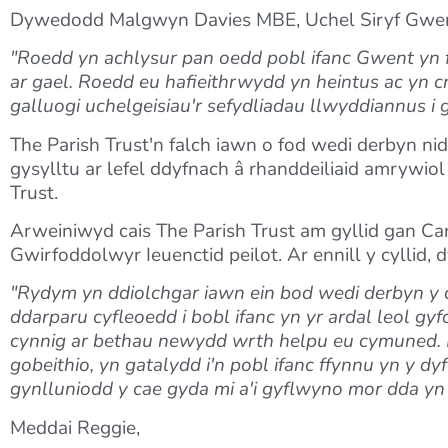
Dywedodd Malgwyn Davies MBE, Uchel Siryf Gwe
"Roedd yn achlysur pan oedd pobl ifanc Gwent yn 
ar gael. Roedd eu hafieithrwydd yn heintus ac yn
galluogi uchelgeisiau'r sefydliadau llwyddiannus i g
The Parish Trust'n falch iawn o fod wedi derbyn nid
gysylltu ar lefel ddyfnach â rhanddeiliaid amrywio
Trust.
Arweiniwyd cais The Parish Trust am gyllid gan Car
Gwirfoddolwyr Ieuenctid peilot. Ar ennill y cyllid,
"Rydym yn ddiolchgar iawn ein bod wedi derbyn y c
ddarparu cyfleoedd i bobl ifanc yn yr ardal leol gyf
cynnig ar bethau newydd wrth helpu eu cymuned. M
gobeithio, yn gatalydd i'n pobl ifanc ffynnu yn y d
gynlluniodd y cae gyda mi a'i gyflwyno mor dda yn
Meddai Reggie,