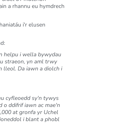
nain a rhannu eu hymdrech
aniatáu i'r elusen
d:
n helpu i wella bywydau
u straeon, yn aml trwy
 lleol. Da iawn a diolch i
eu cyfleoedd sy'n tywys
o ddifrif iawn ac mae'n
000 at gronfa yr Uchel
oneddol i blant a phobl