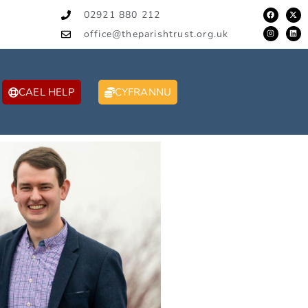
02921 880 212
office@theparishtrust.org.uk
CAEL HELP
CYFRANNU