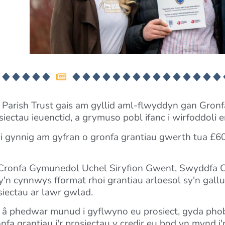
arish Trust gais am gyllid aml-flwyddyn gan Gron
iectau ieuenctid, a grymuso pobl ifanc i wirfoddoli
 gynnig am gyfran o gronfa grantiau gwerth tua £
ng Cronfa Gymunedol Uchel Siryfion Gwent, Swyddfa
cynnwys fformat rhoi grantiau arloesol sy'n galluo
osiectau ar lawr gwlad.
 phedwar munud i gyflwyno eu prosiect, gyda phob 
a grantiau i'r prosiectau y credir eu bod yn mynd i'r