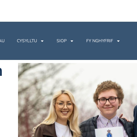
AU
CYSYLLTU
SIOP
FY NGHYFRIF
n