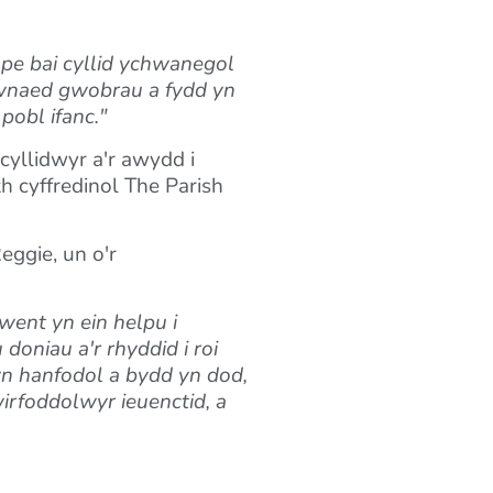
pe bai cyllid ychwanegol
Gwnaed gwobrau a fydd yn
pobl ifanc."
cyllidwyr a'r awydd i
h cyffredinol The Parish
eggie, un o'r
went yn ein helpu i
doniau a'r rhyddid i roi
n hanfodol a bydd yn dod,
wirfoddolwyr ieuenctid, a