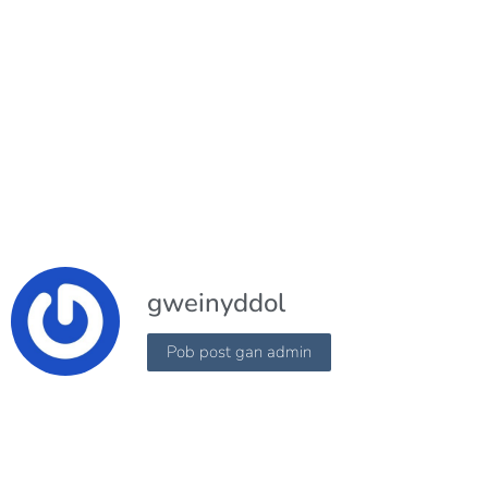
gweinyddol
Pob post gan admin