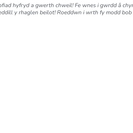
fiad hyfryd a gwerth chweil! Fe wnes i gwrdd â chy
dill y rhaglen beilot! Roeddwn i wrth fy modd bob e