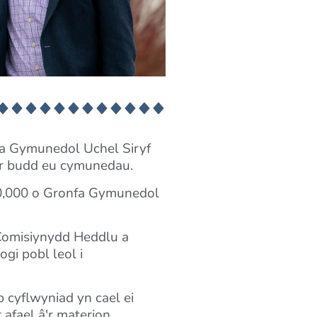
fa Gymunedol Uchel Siryf
 er budd eu cymunedau.
60,000 o Gronfa Gymunedol
 Comisiynydd Heddlu a
gi pobl leol i
cyflwyniad yn cael ei
 afael â'r materion