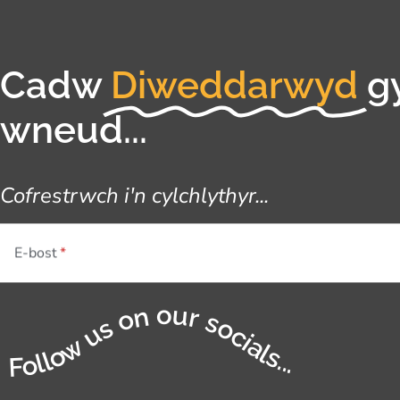
Cadw
Diweddarwyd
g
wneud...
Cofrestrwch i'n cylchlythyr...
E-bost
Follow us on our socials...