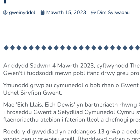
gweinyddol
Mawrth 15, 2023
Dim Sylwadau
Ar ddydd Sadwrn 4 Mawrth 2023, cyflwynodd The P
Gwen't i fuddsoddi mewn pobl ifanc drwy greu pros
Ymunodd grwpiau cymunedol o bob rhan o Gwent i
Uchel Siryfion Gwent.
Mae 'Eich Llais, Eich Dewis' yn bartneriaeth rhw
Throseddu Gwent a Sefydliad Cymunedol Cymru sy'n 
flaenoriaethu atebion i faterion lleol a chefnogi pr
Roedd y digwyddiad yn arddangos 13 grŵp a oedd â
sgorio gan y grwpiau eraill. Rhoddwyd cyfran o gronf