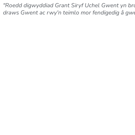
"Roedd digwyddiad Grant Siryf Uchel Gwent yn bro
draws Gwent ac rwy'n teimlo mor fendigedig â gwed