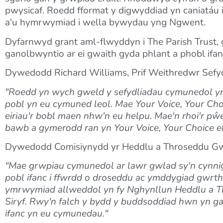
pwysicaf. Roedd fformat y digwyddiad yn caniatáu 
a'u hymrwymiad i wella bywydau yng Ngwent.
Dyfarnwyd grant aml-flwyddyn i The Parish Trust, 
ganolbwyntio ar ei gwaith gyda phlant a phobl ifan
Dywedodd Richard Williams, Prif Weithredwr Sefy
"Roedd yn wych gweld y sefydliadau cymunedol yn
pobl yn eu cymuned leol. Mae Your Voice, Your Cho
eiriau'r bobl maen nhw'n eu helpu. Mae'n rhoi'r pŵer
bawb a gymerodd ran yn Your Voice, Your Choice el
Dywedodd Comisiynydd yr Heddlu a Throseddu Gwe
"Mae grwpiau cymunedol ar lawr gwlad sy'n cynnig c
pobl ifanc i ffwrdd o droseddu ac ymddygiad gwrth
ymrwymiad allweddol yn fy Nghynllun Heddlu a Thr
Siryf. Rwy'n falch y bydd y buddsoddiad hwn yn ga
ifanc yn eu cymunedau."