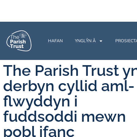
HAFAN
YNGLŶN Â
PROSIECT
The Parish Trust y
derbyn cyllid aml-
flwyddyn i
fuddsoddi mewn
pobl ifanc