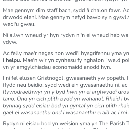
Mae gennym dîm staff bach, sydd â chalon fawr. A
drwodd eleni. Mae gennym hefyd bawb sy'n gysyllti
wedi'u gwau.
Ni allwn wneud yr hyn rydyn ni'n ei wneud heb wai
ydyw.
Ac felly mae'r neges hon wedi'i hysgrifennu yma 
i helpu.
Mae'n wir yn cynhesu fy nghalon i weld pobl
yn yr amgylchiadau economaidd anodd hyn.
I ni fel elusen Gristnogol, gwasanaeth yw popeth. R
ffydd neu beidio, sydd wedi ein gwasanaethu ni, ac
llywodraethwyr yn y byd hwn yn ei arglwyddi dros
tano. Ond yn eich plith bydd yn wahanol. Rhaid i b
bynnag sydd eisiau bod yn gyntaf yn eich plith rh
gael ei wasanaethu ond i wasanaethu eraill ac i roi e
Rydyn ni eisiau bod yn weision yma yn The Parish 