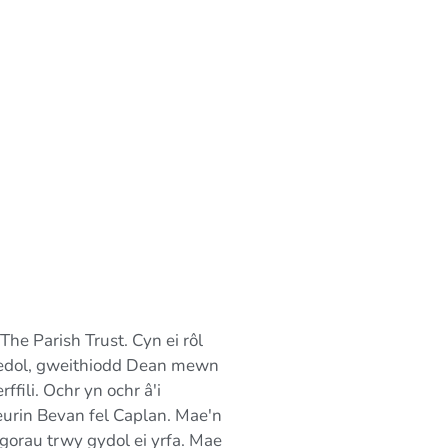
e Parish Trust. Cyn ei rôl
redol, gweithiodd Dean mewn
ili. Ochr yn ochr â'i
rin Bevan fel Caplan. Mae'n
orau trwy gydol ei yrfa. Mae