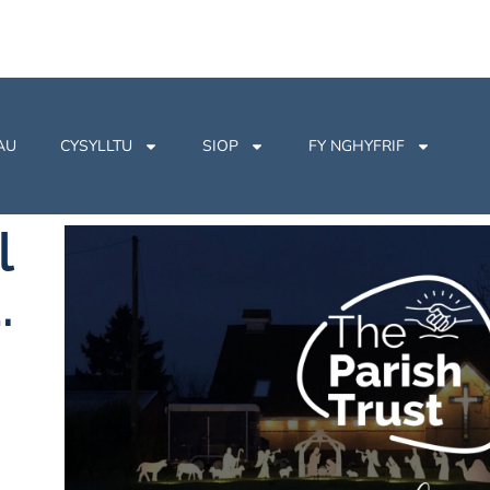
AU
CYSYLLTU
SIOP
FY NGHYFRIF
l
.