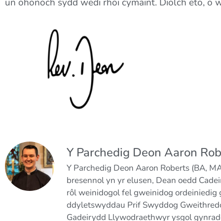
un ohonoch sydd wedi rhoi cymaint. Diolch eto, o 
Y Parchedig Deon Aaron Rob
Y Parchedig Deon Aaron Roberts (BA, MA,
bresennol yn yr elusen, Dean oedd Cade
rôl weinidogol fel gweinidog ordeiniedig
ddyletswyddau Prif Swyddog Gweithredo
Gadeirydd Llywodraethwyr ysgol gynradd