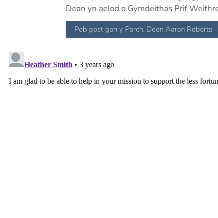
Dean yn aelod o Gymdeithas Prif Weith
Pob post gan y Parch. Deon Aaron Roberts