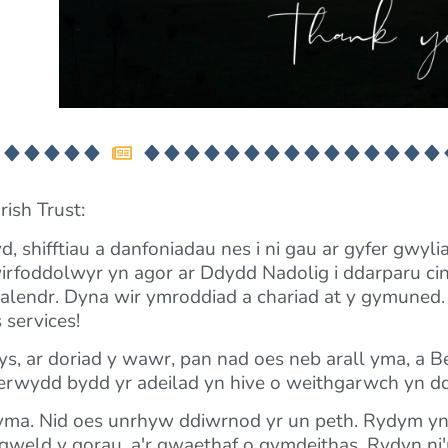
rish Trust:
 shifftiau a danfoniadau nes i ni gau ar gyfer gwylia
oddolwyr yn agor ar Ddydd Nadolig i ddarparu cinio i
lendr. Dyna wir ymroddiad a chariad at y gymuned. I
 services!
s, ar doriad y wawr, pan nad oes neb arall yma, a 
oherwydd bydd yr adeilad yn hive o weithgarwch yn 
yma. Nid oes unrhyw ddiwrnod yr un peth. Rydym yn
weld y gorau, a'r gwaethaf o gymdeithas. Rydyn ni'n