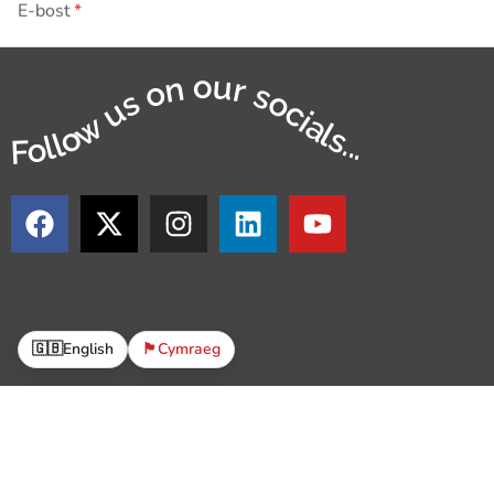
E-bost
Follow us on our socials...
🇬🇧
English
🏴󠁧󠁢󠁷󠁬󠁳󠁿
Cymraeg
© 
Mae The Parish Trust yn Sefydliad