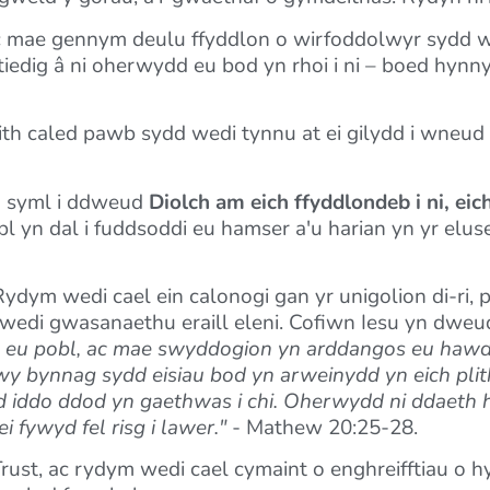
c mae gennym deulu ffyddlon o wirfoddolwyr sydd we
edig â ni oherwydd eu bod yn rhoi i ni – boed hynny
th caled pawb sydd wedi tynnu at ei gilydd i wneud 
yn syml i ddweud
Diolch am eich ffyddlondeb i ni, eic
 yn dal i fuddsoddi eu hamser a'u harian yn yr eluse
ydym wedi cael ein calonogi gan yr unigolion di-ri, 
 wedi gwasanaethu eraill eleni. Cofiwn Iesu yn dweud
 eu pobl, ac mae swyddogion yn arddangos eu hawdu
wy bynnag sydd eisiau bod yn arweinydd yn eich plith
aid iddo ddod yn gaethwas i chi. Oherwydd ni ddaeth
i fywyd fel risg i lawer."
- Mathew 20:25-28.
Trust, ac rydym wedi cael cymaint o enghreifftiau o