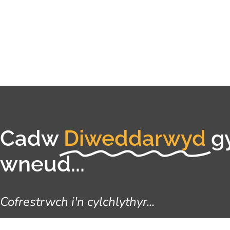
Cadw
Diweddarwyd
g
wneud...
Cofrestrwch i'n cylchlythyr...