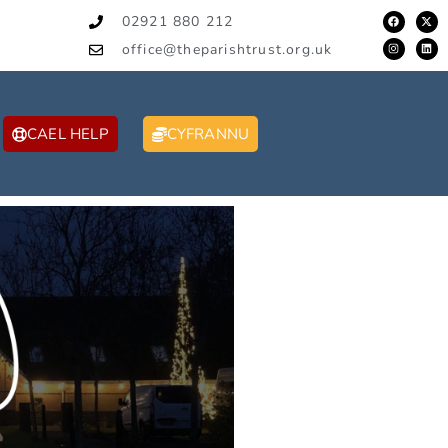
02921 880 212
office@theparishtrust.org.uk
CAEL HELP
CYFRANNU