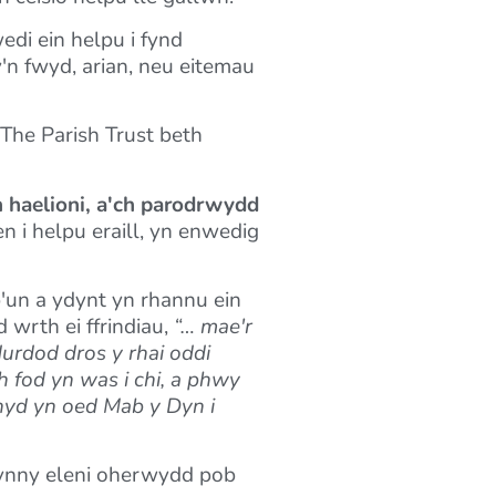
di ein helpu i fynd
'n fwyd, arian, neu eitemau
The Parish Trust beth
h haelioni, a'ch parodrwydd
n i helpu eraill, yn enwedig
p'un a ydynt yn rhannu ein
 wrth ei ffrindiau,
“… mae'r
rdod dros y rhai oddi
 fod yn was i chi, a phwy
 hyd yn oed Mab y Dyn i
 hynny eleni oherwydd pob