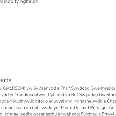
waelod fy nghalon.
erts
 Cert.RSCM) yw Sylfaenydd a Phrif Swyddog Gweithredol Th
irydd yr Ymddiriedolwyr. Cyn dod yn Brif Swyddog Gweith
 gyda goruchwylio nifer o eglwysi yng Nghasnewydd a Chaerff
l, mae Dean yn dal swydd ym Mwrdd Iechyd Prifysgol Aneu
, ac mae wedi gwasanaethu ar wahanol Fyrddau a Phwyllg