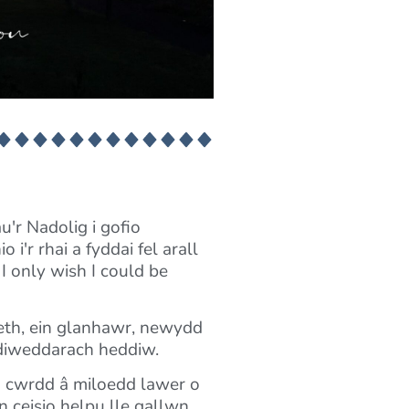
u'r Nadolig i gofio
'r rhai a fyddai fel arall
 only wish I could be
Beth, ein glanhawr, newydd
ddiweddarach heddiw.
 cwrdd â miloedd lawer o
 ceisio helpu lle gallwn.