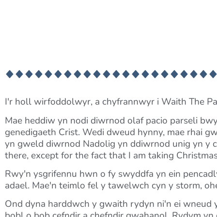
I'r holl wirfoddolwyr, a chyfrannwyr i Waith The Pa
Mae heddiw yn nodi diwrnod olaf pacio parseli bwyd,
genedigaeth Crist. Wedi dweud hynny, mae rhai gwirf
yn gweld diwrnod Nadolig yn ddiwrnod unig yn y ca
there, except for the fact that I am taking Christmas
Rwy'n ysgrifennu hwn o fy swyddfa yn ein pencadly
adael. Mae'n teimlo fel y tawelwch cyn y storm, 
Ond dyna harddwch y gwaith rydyn ni'n ei wneud 
bobl o bob cefndir a chefndir gwahanol. Rydym yn g