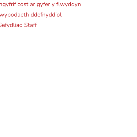
gyfrif cost ar gyfer y flwyddyn
wybodaeth ddefnyddiol
Sefydliad Staff
er Promo
Y ALMOND