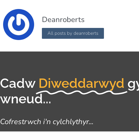
Deanroberts
All posts by deanroberts
Cadw
Diweddarwyd
g
wneud...
Cofrestrwch i'n cylchlythyr...