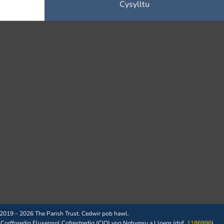
2019 – 2026 The Parish Trust. Cedwir pob hawl.
 Corfforedig Elusennol Cofrestredig (CIO) yng Nghymru a Lloegr (rhif.
1186996
)