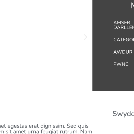
AMSER
DARLLE
CATEGO
AWDUR
PWNC
Swydd
met egestas erat dignissim. Sed quis
 sem sit amet urna feugiat rutrum. Nam