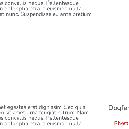
ies convallis neque. Pellentesque
in dolor pharetra, a euismod nulla
iet nunc. Suspendisse eu ante pretium,
DIGWYDDIAD DIWEDDARAF
Dogfe
met egestas erat dignissim. Sed quis
 sem sit amet urna feugiat rutrum. Nam
ies convallis neque. Pellentesque
Rhest
in dolor pharetra, a euismod nulla