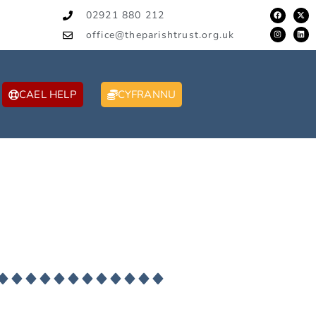
02921 880 212
office@theparishtrust.org.uk
CAEL HELP
CYFRANNU