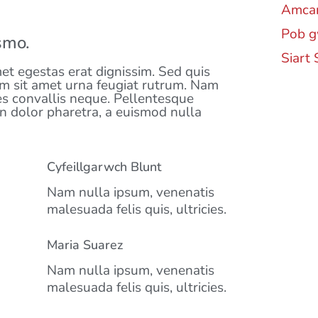
Amcan
Pob g
smo.
Siart 
met egestas erat dignissim. Sed quis
 sem sit amet urna feugiat rutrum. Nam
ies convallis neque. Pellentesque
in dolor pharetra, a euismod nulla
Cyfeillgarwch Blunt
Sup
Nam nulla ipsum, venenatis
malesuada felis quis, ultricies.
LUC
Maria Suarez
Nam nulla ipsum, venenatis
malesuada felis quis, ultricies.