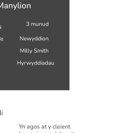
Manylion
3 munud
N
Newyddion
RI
Milly Smith
Hyrwyddiadau
i
Yn agos at y cleient