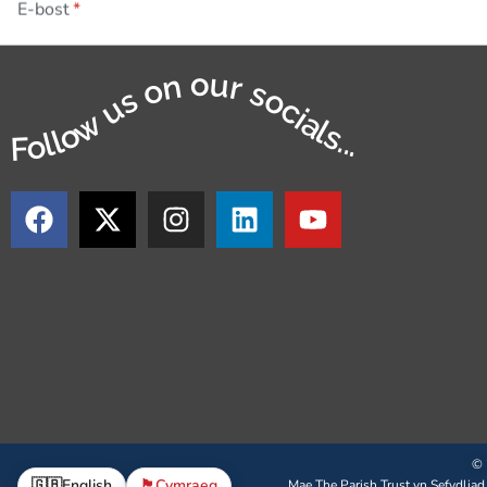
E-bost
Follow us on our socials...
© 
🇬🇧
English
🏴󠁧󠁢󠁷󠁬󠁳󠁿
Cymraeg
Mae The Parish Trust yn Sefydliad