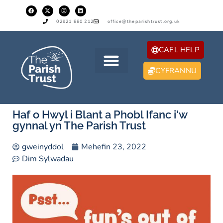
02921 880 212
office@theparishtrust.org.uk
CAEL HELP
CYFRANNU
Haf o Hwyl i Blant a Phobl Ifanc i'w
gynnal yn The Parish Trust
gweinyddol
Mehefin 23, 2022
Dim Sylwadau