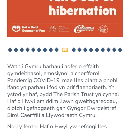
Wrth i Gymru barhau i adfer o effaith
gymdeithasol, emosiynol a chorfforol
Pandemig COVID-19, mae lles plant a phobl
ifanc yn parhau i fod yn brif flaenoriaeth. Yn
ystod yr haf, bydd The Parish Trust yn cynnal
Haf o Hwyl am ddim llawn gweithgareddau,
diolch i gefnogaeth gan Gyngor Bwrdeistref
Sirol Caerffili a Llywodraeth Cymru.
Nod y fenter Haf o Hwyl yw cefnogi lles