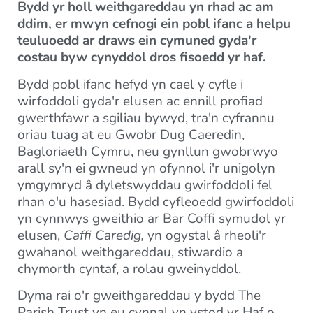
Bydd yr holl weithgareddau yn rhad ac am
ddim, er mwyn cefnogi ein pobl ifanc a helpu
teuluoedd ar draws ein cymuned gyda'r
costau byw cynyddol dros fisoedd yr haf.
Bydd pobl ifanc hefyd yn cael y cyfle i
wirfoddoli gyda'r elusen ac ennill profiad
gwerthfawr a sgiliau bywyd, tra'n cyfrannu
oriau tuag at eu Gwobr Dug Caeredin,
Bagloriaeth Cymru, neu gynllun gwobrwyo
arall sy'n ei gwneud yn ofynnol i'r unigolyn
ymgymryd â dyletswyddau gwirfoddoli fel
rhan o'u hasesiad. Bydd cyfleoedd gwirfoddoli
yn cynnwys gweithio ar Bar Coffi symudol yr
elusen,
Caffi Caredig,
yn ogystal â rheoli'r
gwahanol weithgareddau, stiwardio a
chymorth cyntaf, a rolau gweinyddol.
Dyma rai o'r gweithgareddau y bydd The
Parish Trust yn eu cynnal yn ystod yr Haf o