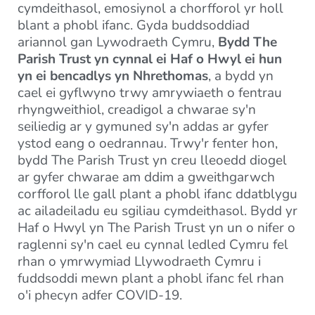
cymdeithasol, emosiynol a chorfforol yr holl
blant a phobl ifanc. Gyda buddsoddiad
ariannol gan Lywodraeth Cymru,
Bydd The
Parish Trust yn cynnal ei Haf o Hwyl ei hun
yn ei bencadlys yn Nhrethomas
, a bydd yn
cael ei gyflwyno trwy amrywiaeth o fentrau
rhyngweithiol, creadigol a chwarae sy'n
seiliedig ar y gymuned sy'n addas ar gyfer
ystod eang o oedrannau. Trwy'r fenter hon,
bydd The Parish Trust yn creu lleoedd diogel
ar gyfer chwarae am ddim a gweithgarwch
corfforol lle gall plant a phobl ifanc ddatblygu
ac ailadeiladu eu sgiliau cymdeithasol. Bydd yr
Haf o Hwyl yn The Parish Trust yn un o nifer o
raglenni sy'n cael eu cynnal ledled Cymru fel
rhan o ymrwymiad Llywodraeth Cymru i
fuddsoddi mewn plant a phobl ifanc fel rhan
o'i phecyn adfer COVID-19.