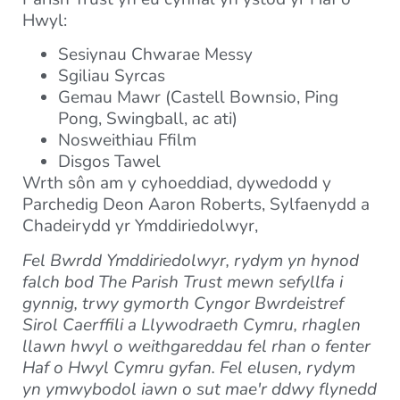
Hwyl:
Sesiynau Chwarae Messy
Sgiliau Syrcas
Gemau Mawr (Castell Bownsio, Ping
Pong, Swingball, ac ati)
Nosweithiau Ffilm
Disgos Tawel
Wrth sôn am y cyhoeddiad, dywedodd y
Parchedig Deon Aaron Roberts, Sylfaenydd a
Chadeirydd yr Ymddiriedolwyr,
Fel Bwrdd Ymddiriedolwyr, rydym yn hynod
falch bod The Parish Trust mewn sefyllfa i
gynnig, trwy gymorth Cyngor Bwrdeistref
Sirol Caerffili a Llywodraeth Cymru, rhaglen
llawn hwyl o weithgareddau fel rhan o fenter
Haf o Hwyl Cymru gyfan. Fel elusen, rydym
yn ymwybodol iawn o sut mae'r ddwy flynedd