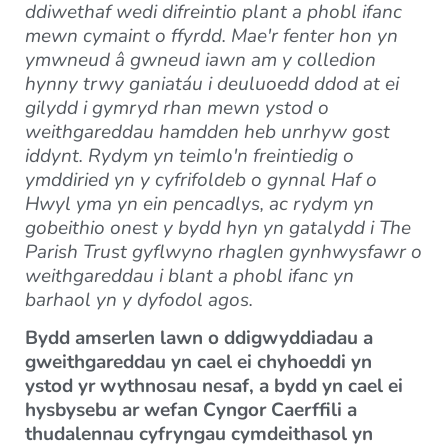
ddiwethaf wedi difreintio plant a phobl ifanc
mewn cymaint o ffyrdd. Mae'r fenter hon yn
ymwneud â gwneud iawn am y colledion
hynny trwy ganiatáu i deuluoedd ddod at ei
gilydd i gymryd rhan mewn ystod o
weithgareddau hamdden heb unrhyw gost
iddynt. Rydym yn teimlo'n freintiedig o
ymddiried yn y cyfrifoldeb o gynnal Haf o
Hwyl yma yn ein pencadlys, ac rydym yn
gobeithio onest y bydd hyn yn gatalydd i The
Parish Trust gyflwyno rhaglen gynhwysfawr o
weithgareddau i blant a phobl ifanc yn
barhaol yn y dyfodol agos.
Bydd amserlen lawn o ddigwyddiadau a
gweithgareddau yn cael ei chyhoeddi yn
ystod yr wythnosau nesaf, a bydd yn cael ei
hysbysebu ar wefan Cyngor Caerffili a
thudalennau cyfryngau cymdeithasol yn