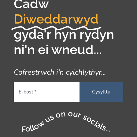
Cadw
Diweddarwyd
gyda'r hyn rydyn
ni'n ei wneud...
Cofrestrwch i'n cylchlythyr...
E-bost
Follow us on our socials...