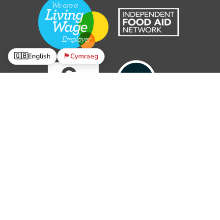
🇬🇧
English
🏴󠁧󠁢󠁷󠁬󠁳󠁿
Cymraeg