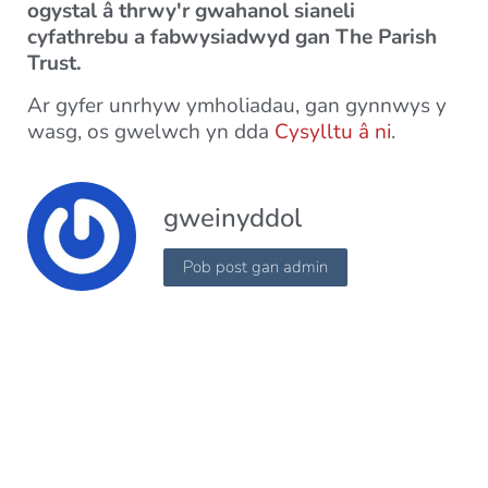
ogystal â thrwy'r gwahanol sianeli
cyfathrebu a fabwysiadwyd gan The Parish
Trust.
Ar gyfer unrhyw ymholiadau, gan gynnwys y
wasg, os gwelwch yn dda
Cysylltu â ni
.
gweinyddol
Pob post gan admin