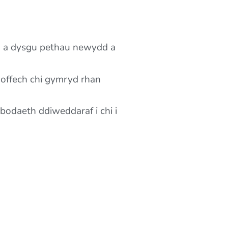
au a dysgu pethau newydd a
offech chi gymryd rhan
bodaeth ddiweddaraf i chi i