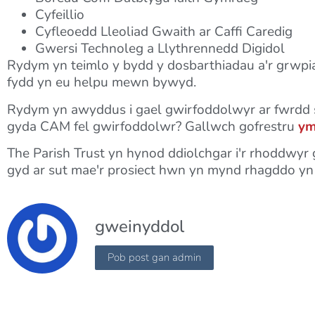
Cyfeillio
Cyfleoedd Lleoliad Gwaith ar Caffi Caredig
Gwersi Technoleg a Llythrennedd Digidol
Rydym yn teimlo y bydd y dosbarthiadau a'r grwpi
fydd yn eu helpu mewn bywyd.
Rydym yn awyddus i gael gwirfoddolwyr ar fwrdd 
gyda CAM fel gwirfoddolwr? Gallwch gofrestru
y
The Parish Trust yn hynod ddiolchgar i'r rhoddwyr g
gyd ar sut mae'r prosiect hwn yn mynd rhagddo y
gweinyddol
Pob post gan admin