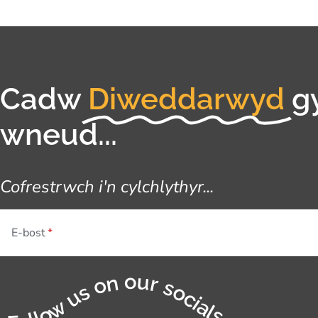
Cadw
Diweddarwyd
g
wneud...
Cofrestrwch i'n cylchlythyr...
E-bost
Follow us on our socials...