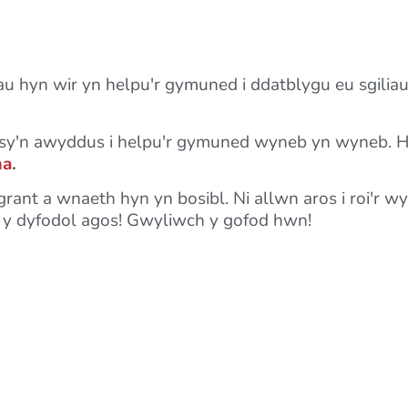
au hyn wir yn helpu'r gymuned i ddatblygu eu sgili
sy'n awyddus i helpu'r gymuned wyneb yn wyneb. H
ma
.
rant a wnaeth hyn yn bosibl. Ni allwn aros i roi'r wy
n y dyfodol agos! Gwyliwch y gofod hwn!