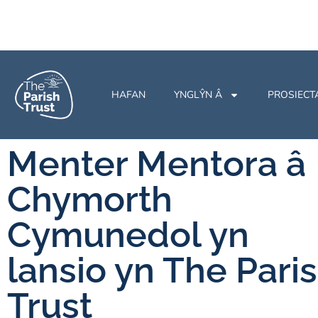
HAFAN
YNGLŶN Â
PROSIECT
Menter Mentora â
Chymorth
Cymunedol yn
lansio yn The Pari
Trust