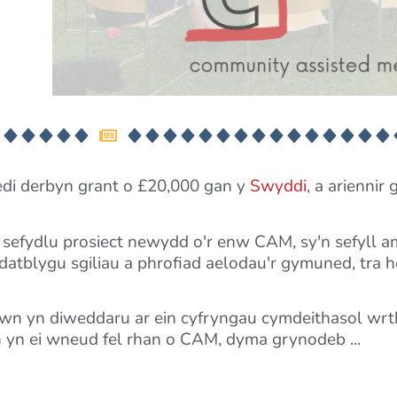
wedi derbyn grant o £20,000 gan y
Swyddi
, a arienni
i sefydlu prosiect newydd o'r enw CAM, sy'n sefyll 
atblygu sgiliau a phrofiad aelodau'r gymuned, tra he
wn yn diweddaru ar ein cyfryngau cymdeithasol wrth
dwn yn ei wneud fel rhan o CAM, dyma grynodeb ...