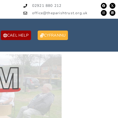
02921 880 212
office@theparishtrust.org.uk
CAEL HELP
CYFRANNU