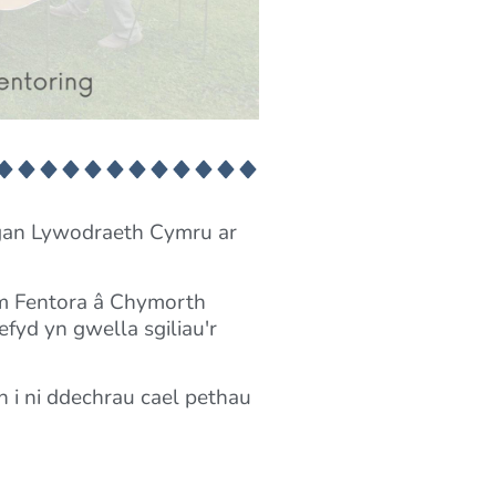
r gan Lywodraeth Cymru ar
am Fentora â Chymorth
fyd yn gwella sgiliau'r
 i ni ddechrau cael pethau