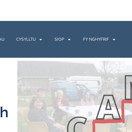
AU
CYSYLLTU
SIOP
FY NGHYFRIF
sh