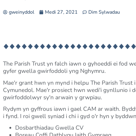
gweinyddol
Medi 27, 2021
Dim Sylwadau
The Parish Trust yn falch iawn o gyhoeddi ei fod 
gyfer gwella gwirfoddoli yng Nghymru.
Mae'r grant hwn yn mynd i helpu The Parish Trust 
Cymunedol. Mae'r prosiect hwn wedi'i gynllunio i dd
gwirfoddolwyr sy'n arwain y grwpiau.
Rydym yn gyffrous iawn i gael CAM ar waith. Bydd
i fynd. I roi gwell syniad i chi i gyd o'r hyn y byd
Dosbarthiadau Gwella CV
Boreau Coffi Datblygu Iaith Gymraeg