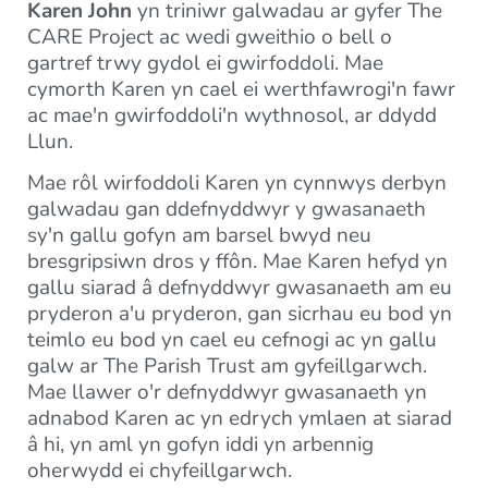
Karen John
yn triniwr galwadau ar gyfer The
CARE Project ac wedi gweithio o bell o
gartref trwy gydol ei gwirfoddoli. Mae
cymorth Karen yn cael ei werthfawrogi'n fawr
ac mae'n gwirfoddoli'n wythnosol, ar ddydd
Llun.
Mae rôl wirfoddoli Karen yn cynnwys derbyn
galwadau gan ddefnyddwyr y gwasanaeth
sy'n gallu gofyn am barsel bwyd neu
bresgripsiwn dros y ffôn. Mae Karen hefyd yn
gallu siarad â defnyddwyr gwasanaeth am eu
pryderon a'u pryderon, gan sicrhau eu bod yn
teimlo eu bod yn cael eu cefnogi ac yn gallu
galw ar The Parish Trust am gyfeillgarwch.
Mae llawer o'r defnyddwyr gwasanaeth yn
adnabod Karen ac yn edrych ymlaen at siarad
â hi, yn aml yn gofyn iddi yn arbennig
oherwydd ei chyfeillgarwch.