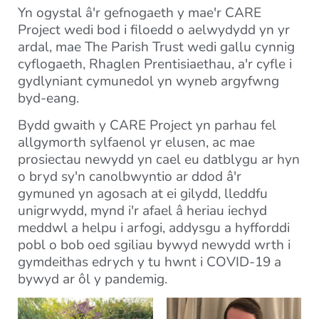
Yn ogystal â'r gefnogaeth y mae'r CARE
Project wedi bod i filoedd o aelwydydd yn yr
ardal, mae The Parish Trust wedi gallu cynnig
cyflogaeth, Rhaglen Prentisiaethau, a'r cyfle i
gydlyniant cymunedol yn wyneb argyfwng
byd-eang.
Bydd gwaith y CARE Project yn parhau fel
allgymorth sylfaenol yr elusen, ac mae
prosiectau newydd yn cael eu datblygu ar hyn
o bryd sy'n canolbwyntio ar ddod â'r
gymuned yn agosach at ei gilydd, lleddfu
unigrwydd, mynd i'r afael â heriau iechyd
meddwl a helpu i arfogi, addysgu a hyfforddi
pobl o bob oed sgiliau bywyd newydd wrth i
gymdeithas edrych y tu hwnt i COVID-19 a
bywyd ar ôl y pandemig.