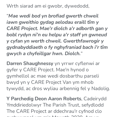
Wrth siarad am ei gwobr, dywedodd,
“
Mae wedi bod yn brofiad gwerth chweil
iawn gweithio gydag aelodau eraill tîm y
CARE Project. Mae'r diolch a'r adborth gan y
bobl rydyn ni'n eu helpu a'r staff yn gwneud
y cyfan yn werth chweil. Gwerthfawrogir y
gydnabyddiaeth o fy nghyfraniad bach i'r tîm
gwych a chyfeillgar hwn. Diolch.
“
Darren Shaughnessy
yn yrrwr cyflenwi ar
gyfer y CARE Project. Mae'n hynod o
gymhellol ac mae wedi dosbarthu parseli
bwyd yn y CARE Project Van ym mhob
tywydd, ac dros wyliau arbennig fel y Nadolig.
Y Parchedig Deon Aaron Roberts
, Cadeirydd
Ymddiriedolwyr The Parish Trust, sefydlodd
The CARE Project ar ddechrau'r cyfnod clo