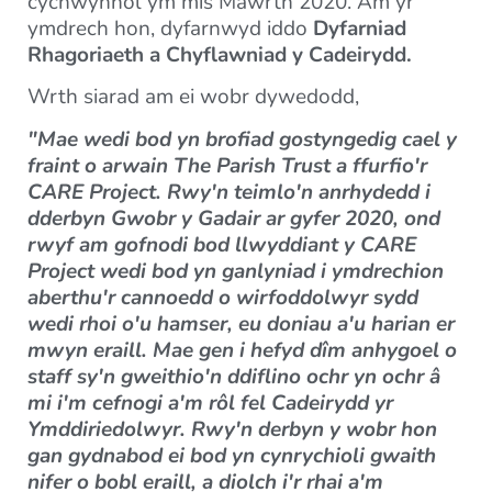
cychwynnol ym mis Mawrth 2020. Am yr
ymdrech hon, dyfarnwyd iddo
Dyfarniad
Rhagoriaeth a Chyflawniad y Cadeirydd.
Wrth siarad am ei wobr dywedodd,
"Mae wedi bod yn brofiad gostyngedig cael y
fraint o arwain The Parish Trust a ffurfio'r
CARE Project. Rwy'n teimlo'n anrhydedd i
dderbyn Gwobr y Gadair ar gyfer 2020, ond
rwyf am gofnodi bod llwyddiant y CARE
Project wedi bod yn ganlyniad i ymdrechion
aberthu'r cannoedd o wirfoddolwyr sydd
wedi rhoi o'u hamser, eu doniau a'u harian er
mwyn eraill. Mae gen i hefyd dîm anhygoel o
staff sy'n gweithio'n ddiflino ochr yn ochr â
mi i'm cefnogi a'm rôl fel Cadeirydd yr
Ymddiriedolwyr. Rwy'n derbyn y wobr hon
gan gydnabod ei bod yn cynrychioli gwaith
nifer o bobl eraill, a diolch i'r rhai a'm