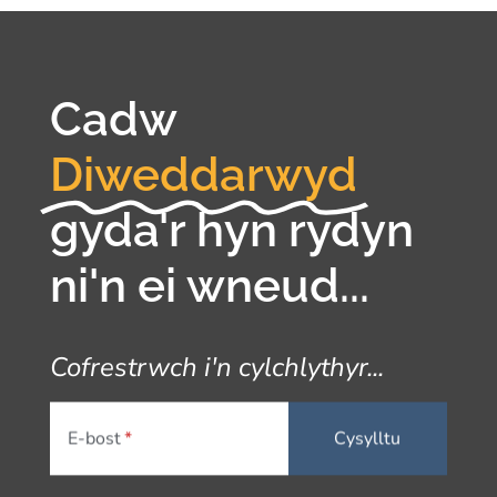
Cadw
Diweddarwyd
gyda'r hyn rydyn
ni'n ei wneud...
Cofrestrwch i'n cylchlythyr...
E-bost