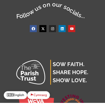
Follow us on our socials...
🇬🇧
English
🏴󠁧󠁢󠁷󠁬󠁳󠁿
Cymraeg