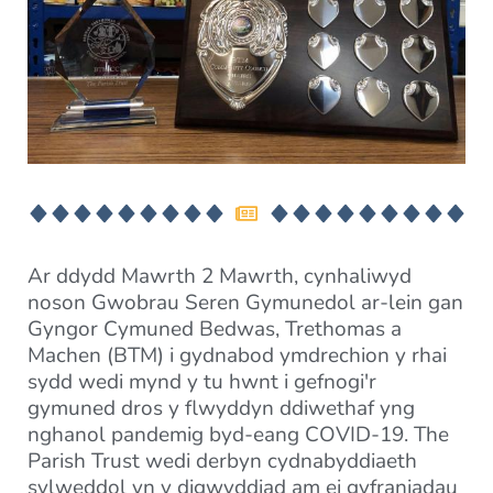
Ar ddydd Mawrth 2 Mawrth, cynhaliwyd
noson Gwobrau Seren Gymunedol ar-lein gan
Gyngor Cymuned Bedwas, Trethomas a
Machen (BTM) i gydnabod ymdrechion y rhai
sydd wedi mynd y tu hwnt i gefnogi'r
gymuned dros y flwyddyn ddiwethaf yng
nghanol pandemig byd-eang COVID-19. The
Parish Trust wedi derbyn cydnabyddiaeth
sylweddol yn y digwyddiad am ei gyfraniadau