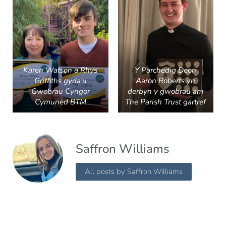
Karen Watson a Rhys
Y Parchedig Deon
Griffiths gyda'u
Aaron Roberts yn
Gwobrau Cyngor
derbyn y gwobrau am
Cymuned BTM
The Parish Trust gartref
Saffron Williams
All posts by Saffron Williams