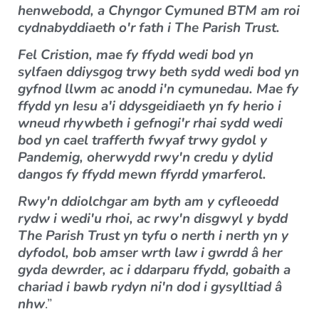
henwebodd, a Chyngor Cymuned BTM am roi
cydnabyddiaeth o'r fath i The Parish Trust.
Fel Cristion, mae fy ffydd wedi bod yn
sylfaen ddiysgog trwy beth sydd wedi bod yn
gyfnod llwm ac anodd i'n cymunedau. Mae fy
ffydd yn Iesu a'i ddysgeidiaeth yn fy herio i
wneud rhywbeth i gefnogi'r rhai sydd wedi
bod yn cael trafferth fwyaf trwy gydol y
Pandemig, oherwydd rwy'n credu y dylid
dangos fy ffydd mewn ffyrdd ymarferol.
Rwy'n ddiolchgar am byth am y cyfleoedd
rydw i wedi'u rhoi, ac rwy'n disgwyl y bydd
The Parish Trust yn tyfu o nerth i nerth yn y
dyfodol, bob amser wrth law i gwrdd â her
gyda dewrder, ac i ddarparu ffydd, gobaith a
chariad i bawb rydyn ni'n dod i gysylltiad â
nhw
.”