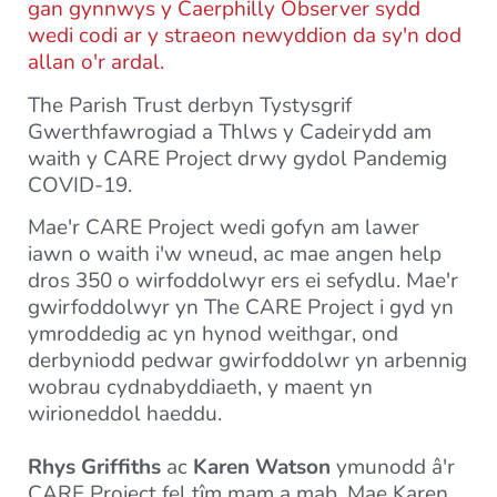
gan gynnwys y Caerphilly Observer sydd
wedi codi ar y straeon newyddion da sy'n dod
allan o'r ardal.
The Parish Trust derbyn Tystysgrif
Gwerthfawrogiad a Thlws y Cadeirydd am
waith y CARE Project drwy gydol Pandemig
COVID-19.
Mae'r CARE Project wedi gofyn am lawer
iawn o waith i'w wneud, ac mae angen help
dros 350 o wirfoddolwyr ers ei sefydlu. Mae'r
gwirfoddolwyr yn The CARE Project i gyd yn
ymroddedig ac yn hynod weithgar, ond
derbyniodd pedwar gwirfoddolwr yn arbennig
wobrau cydnabyddiaeth, y maent yn
wirioneddol haeddu.
Rhys Griffiths
ac
Karen Watson
ymunodd â'r
CARE Project fel tîm mam a mab. Mae Karen