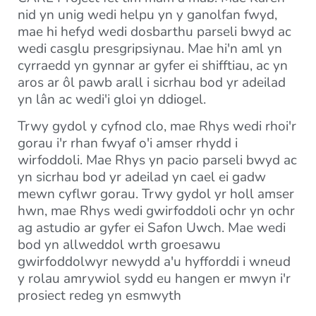
nid yn unig wedi helpu yn y ganolfan fwyd,
mae hi hefyd wedi dosbarthu parseli bwyd ac
wedi casglu presgripsiynau. Mae hi'n aml yn
cyrraedd yn gynnar ar gyfer ei shifftiau, ac yn
aros ar ôl pawb arall i sicrhau bod yr adeilad
yn lân ac wedi'i gloi yn ddiogel.
Trwy gydol y cyfnod clo, mae Rhys wedi rhoi'r
gorau i'r rhan fwyaf o'i amser rhydd i
wirfoddoli. Mae Rhys yn pacio parseli bwyd ac
yn sicrhau bod yr adeilad yn cael ei gadw
mewn cyflwr gorau. Trwy gydol yr holl amser
hwn, mae Rhys wedi gwirfoddoli ochr yn ochr
ag astudio ar gyfer ei Safon Uwch. Mae wedi
bod yn allweddol wrth groesawu
gwirfoddolwyr newydd a'u hyfforddi i wneud
y rolau amrywiol sydd eu hangen er mwyn i'r
prosiect redeg yn esmwyth