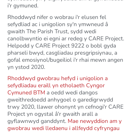
i'r gymuned.
Rhoddwyd nifer o wobrau i'r elusen fel
sefydliad ac i unigolion sy'n ymwneud â
gwaith The Parish Trust, sydd wedi
canolbwyntio ei egni ar redeg y CARE Project.
Helpodd y CARE Project 9222 o bobl gyda
pharseli bwyd, casgliadau presgripsiynau, a
gofal emosiynol/bugeiliol i'r rhai mewn angen
yn ystod 2020.
Rhoddwyd gwobrau hefyd i unigolion a
sefydliadau eraill yn etholaeth Cyngor
Cymuned BTM
a oedd wedi dangos
gweithredoedd anhygoel o garedigrwydd
trwy 2020, llawer ohonynt yn cefnogi'r CARE
Project yn ogystal â'r gwaith arall a
gyflawnwyd ganddynt.
Mae newyddion am y
gwobrau wedi lledaenu i allfeydd cyfryngau