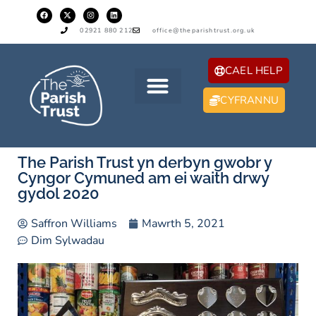
02921 880 212
office@theparishtrust.org.uk
CAEL HELP
CYFRANNU
The Parish Trust yn derbyn gwobr y
Cyngor Cymuned am ei waith drwy
gydol 2020
Saffron Williams
Mawrth 5, 2021
Dim Sylwadau