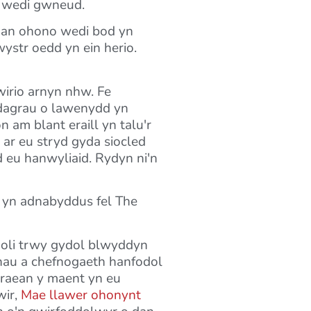
w wedi gwneud.
 rhan ohono wedi bod yn
ystr oedd yn ein herio.
irio arnyn nhw. Fe
 dagrau o lawenydd yn
am blant eraill yn talu'r
 ar eu stryd gyda siocled
d eu hanwyliaid. Rydyn ni'n
d yn adnabyddus fel The
doli trwy gydol blwyddyn
thau a chefnogaeth hanfodol
 graean y maent yn eu
wir,
Mae llawer ohonynt