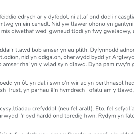
feiddio edrych ar y dyfodol, ni allaf ond dod i'r cas
n amlwg yn ein cenedl. Nid yw llawer ohono yn ganlyn
12 mis diwethaf wedi gwneud tlodi yn fwy gweladwy, 
 byddai'r tlawd bob amser yn eu plith. Dyfynnodd ad
 tlodion, nid yn ddigalon, oherwydd bydd yr Arglwy
amser rhai yn y wlad sy'n dlawd. Dyna pam rwy'n g
oedd yn ôl, yn dal i swnio'n wir ac yn berthnasol he
arish Trust, yn parhau â'n hymdrech i ofalu am y tlaw
ltiadau crefyddol (neu fel arall). Eto, fel sefydliad
fanrwydd i'r byd hardd ond toredig hwn. Rydym yn fa