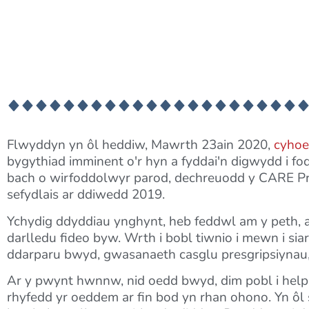
Flwyddyn yn ôl heddiw, Mawrth 23ain 2020,
cyhoe
bygythiad imminent o'r hyn a fyddai'n digwydd i 
bach o wirfoddolwyr parod, dechreuodd y CARE Proj
sefydlais ar ddiwedd 2019.
Ychydig ddyddiau ynghynt, heb feddwl am y peth, 
darlledu fideo byw. Wrth i bobl tiwnio i mewn i sia
ddarparu bwyd, gwasanaeth casglu presgripsiynau,
Ar y pwynt hwnnw, nid oedd bwyd, dim pobl i helpu
rhyfedd yr oeddem ar fin bod yn rhan ohono. Yn ôl