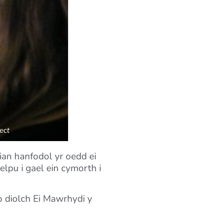
ect
ian hanfodol yr oedd ei
lpu i gael ein cymorth i
 diolch Ei Mawrhydi y