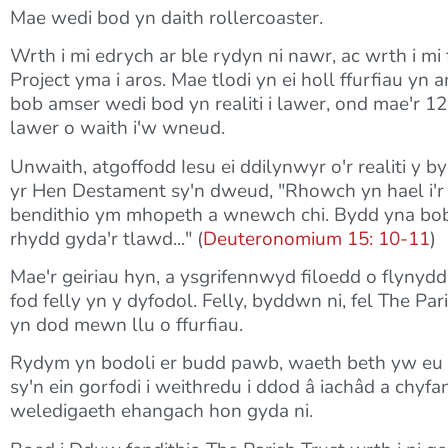
Mae wedi bod yn daith rollercoaster.
Wrth i mi edrych ar ble rydyn ni nawr, ac wrth i mi 
Project yma i aros. Mae tlodi yn ei holl ffurfiau y
bob amser wedi bod yn realiti i lawer, ond mae'r 
lawer o waith i'w wneud.
Unwaith, atgoffodd Iesu ei ddilynwyr o'r realiti y
yr Hen Destament sy'n dweud, "Rhowch yn hael i'r
bendithio ym mhopeth a wnewch chi. Bydd yna bob 
rhydd gyda'r tlawd..." (
Deuteronomium 15: 10-11
)
Mae'r geiriau hyn, a ysgrifennwyd filoedd o flynydd
fod felly yn y dyfodol. Felly, byddwn ni, fel The P
yn dod mewn llu o ffurfiau.
Rydym yn bodoli er budd pawb, waeth beth yw eu cysyl
sy'n ein gorfodi i weithredu i ddod â iachâd a chy
weledigaeth ehangach hon gyda ni.