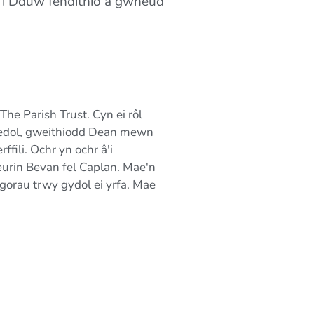
d i Dduw fendithio a gwneud
e Parish Trust. Cyn ei rôl
redol, gweithiodd Dean mewn
ili. Ochr yn ochr â'i
rin Bevan fel Caplan. Mae'n
orau trwy gydol ei yrfa. Mae