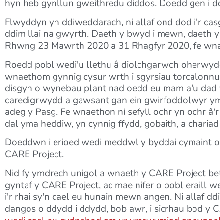
hyn heb gynllun gweithredu diddos. Doedd gen i 
Flwyddyn yn ddiweddarach, ni allaf ond dod i'r cas
ddim llai na gwyrth. Daeth y bwyd i mewn, daeth y 
Rhwng 23 Mawrth 2020 a 31 Rhagfyr 2020, fe wna
Roedd pobl wedi'u llethu â diolchgarwch oherwydd
wnaethom gynnig cysur wrth i sgyrsiau torcalonnus
disgyn o wynebau plant nad oedd eu mam a'u dad yn
caredigrwydd a gawsant gan ein gwirfoddolwyr ymlae
adeg y Pasg. Fe wnaethon ni sefyll ochr yn ochr â'r
dal yma heddiw, yn cynnig ffydd, gobaith, a charia
Doeddwn i erioed wedi meddwl y byddai cymaint o 
CARE Project.
Nid fy ymdrech unigol a wnaeth y CARE Project b
gyntaf y CARE Project, ac mae nifer o bobl eraill 
i'r rhai sy'n cael eu hunain mewn angen. Ni allaf d
dangos o ddydd i ddydd, bob awr, i sicrhau bod y 