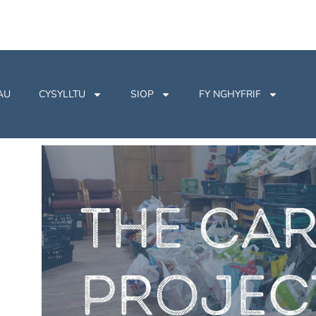
AU
CYSYLLTU
SIOP
FY NGHYFRIF