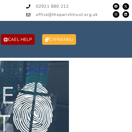
02921 880 212
office@theparishtrust.org.uk
CAEL HELP
CYFRANNU