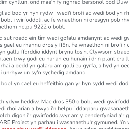
ddim cynllun, ond mae'n fy nghred bersonol bod Du
gliad bod yr hyn rydw i wedi'i brofi ac wedi bod yn
bobl i wirfoddoli, ac fe wnaethon ni oresgyn pob rhw
ethom helpu 9222 o bobl.
 sut roedd ein tîm wedi gofalu amdanynt ac wedi gw
 gael eu rhannu dros y ffôn. Fe wnaethon ni brofi'r
 gallu fforddio iddynt brynu losin. Clywsom straeon 
n trwy godi eu harian eu hunain i drin plant eraill
 rhai a oedd yn galaru am golli eu gyrfa, a hyd yn oe
d i unrhyw un sy'n sychedig amdano.
bobl yn cael eu heffeithio gan yr hyn sydd wedi do
eth ydyw heddiw. Mae dros 350 o bobl wedi gwirfod
wedi rhoi arian a bwyd i'n helpu i ddarparu gwasanae
diolch digon i'r gwirfoddolwyr am y penderfyniad a'r
CARE Project yn parhau i wasanaethu'r gymuned. Yn 