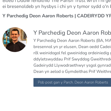
Boed i Dduw fendithio The Parish Trust wrth i ni g
ei bresenoldeb yn hysbys i chi yn y tymor sydd o'n
Y Parchedig Deon Aaron Roberts | CADEIRYDD
Y Parchedig Deon Aaron Rob
Y Parchedig Deon Aaron Roberts (BA, MA,
bresennol yn yr elusen, Dean oedd Cade
rôl weinidogol fel gweinidog ordeiniedig
ddyletswyddau Prif Swyddog Gweithredo
Gadeirydd Llywodraethwyr ysgol gynradd
Dean yn aelod o Gymdeithas Prif Weith
Pob post gan y Parch. Deon Aaron Roberts