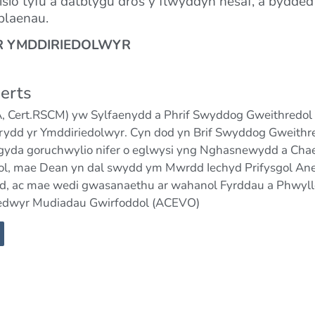
eisio tyfu a datblygu dros y flwyddyn nesaf, a bydde
 blaenau.
 YR YMDDIRIEDOLWYR
erts
 Cert.RSCM) yw Sylfaenydd a Phrif Swyddog Gweithredol Th
irydd yr Ymddiriedolwyr. Cyn dod yn Brif Swyddog Gweith
 gyda goruchwylio nifer o eglwysi yng Nghasnewydd a Chaerff
l, mae Dean yn dal swydd ym Mwrdd Iechyd Prifysgol Aneu
, ac mae wedi gwasanaethu ar wahanol Fyrddau a Phwyllg
redwyr Mudiadau Gwirfoddol (ACEVO)