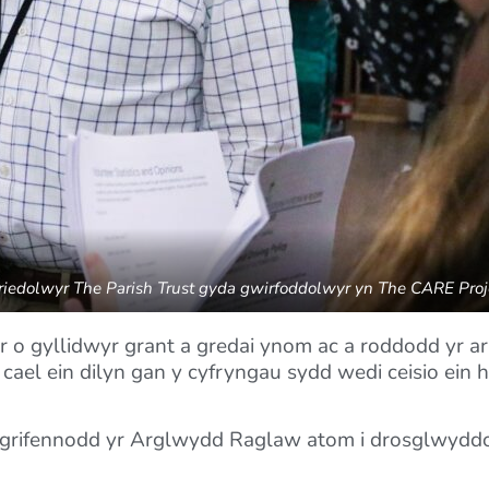
riedolwyr The Parish Trust gyda gwirfoddolwyr yn The CARE Proj
 o gyllidwyr grant a gredai ynom ac a roddodd yr ar
l ein dilyn gan y cyfryngau sydd wedi ceisio ein he
sgrifennodd yr Arglwydd Raglaw atom i drosglwyddo