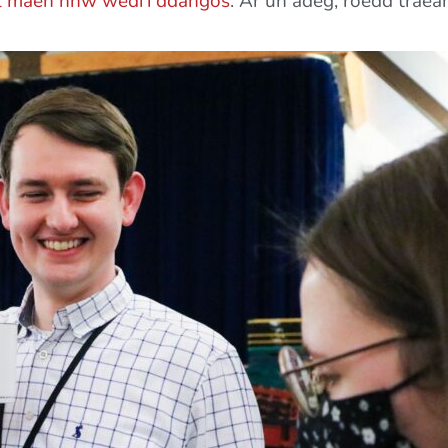
l maen nhw wedi'i ddangos
. Ar un adeg, roedd trae