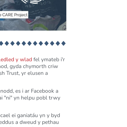
ledled y wlad
fel ymateb i'r
nod, gyda chymorth criw
h Trust, yr elusen a
nodd, es i ar Facebook a
ai "ni" yn helpu pobl trwy
ael ei ganiatáu yn y byd
hoeddus a dweud y pethau