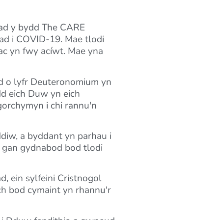
gliad y bydd The CARE
iad i COVID-19. Mae tlodi
ac yn fwy acíwt. Mae yna
nod o lyfr Deuteronomium yn
dd eich Duw yn eich
orchymyn i chi rannu'n
ddiw, a byddant yn parhau i
d, gan gydnabod bod tlodi
, ein sylfeini Cristnogol
lch bod cymaint yn rhannu'r