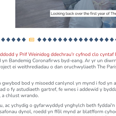
ddodd y Prif Weinidog ddechrau'r cyfnod clo cyntaf 
fod yn Bandemig Coronafirws byd-eang. Ar yr un diwr
ect ei weithrediadau o dan oruchwyliaeth The Paris
a gwybod bod y misoedd canlynol yn mynd i fod yn a
rad o fy astudiaeth gartref, fe wnes i addewid y bydd
 a chlust wrando.
, ac ychydig o gyfarwyddyd ynghylch beth fyddai'n c
 safonau dynol, roedd yn ffôl mynd ar blatfform cy