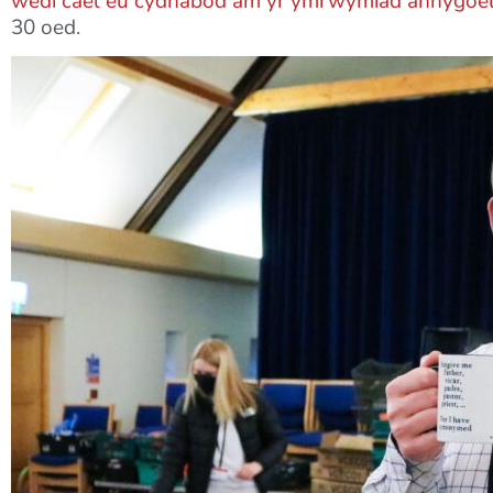
wedi cael eu cydnabod am yr ymrwymiad anhygoe
30 oed.