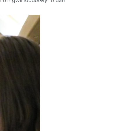
an o'n gwirfoddolwyr o dan