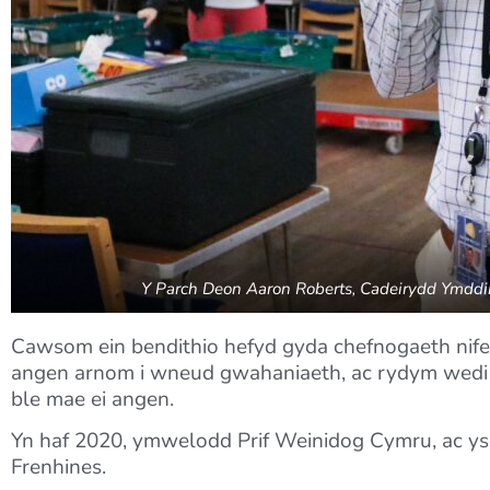
Y Parch Deon Aaron Roberts, Cadeirydd Ymddi
Cawsom ein bendithio hefyd gyda chefnogaeth nifer
angen arnom i wneud gwahaniaeth, ac rydym wedi cae
ble mae ei angen.
Yn haf 2020, ymwelodd Prif Weinidog Cymru, ac y
Frenhines.