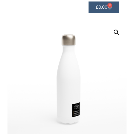
0
£
0.00