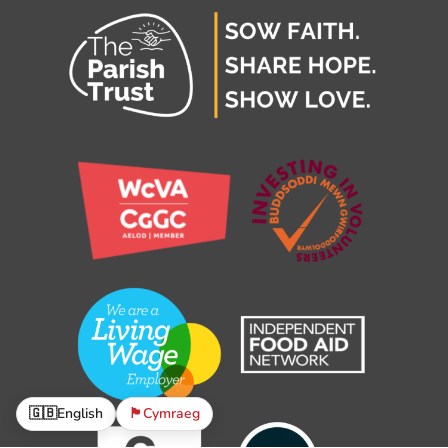
🇬🇧
English
🏴󠁧󠁢󠁷󠁬󠁳󠁿
Cymraeg