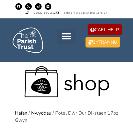
02921 880 212
office@theparishtrust.org.uk
CAEL HELP
CYFRANNU
Hafan
/
Nwyddau
/ Potel Dŵr Dur Di-staen 17oz
Gwyn