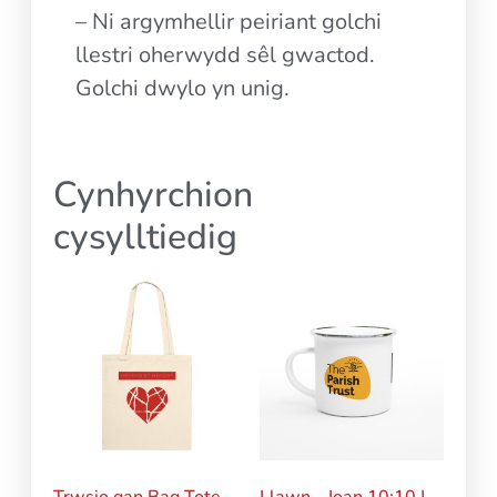
– Ni argymhellir peiriant golchi
llestri oherwydd sêl gwactod.
Golchi dwylo yn unig.
Cynhyrchion
cysylltiedig
Trwsio gan Bag Tote
Llawn – Ioan 10:10 |