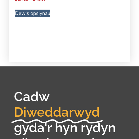
Dewis opsiynau
Cadw
Diweddarwyd
gyda'r hyn rydyn