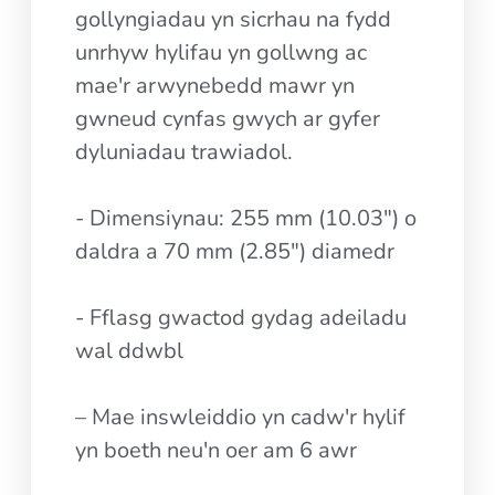
gollyngiadau yn sicrhau na fydd
unrhyw hylifau yn gollwng ac
mae'r arwynebedd mawr yn
gwneud cynfas gwych ar gyfer
dyluniadau trawiadol.
- Dimensiynau: 255 mm (10.03") o
daldra a 70 mm (2.85") diamedr
- Fflasg gwactod gydag adeiladu
wal ddwbl
– Mae inswleiddio yn cadw'r hylif
yn boeth neu'n oer am 6 awr