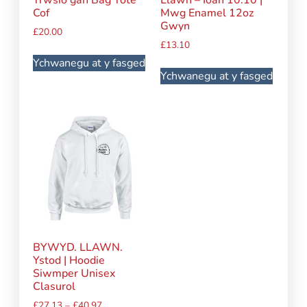
Cof
Mwg Enamel 12oz
Gwyn
£
20.00
£
13.10
Ychwanegu at y fasged
Ychwanegu at y fasged
BYWYD. LLAWN.
Ystod | Hoodie
Siwmper Unisex
Clasurol
£
27.13
–
£
40.97