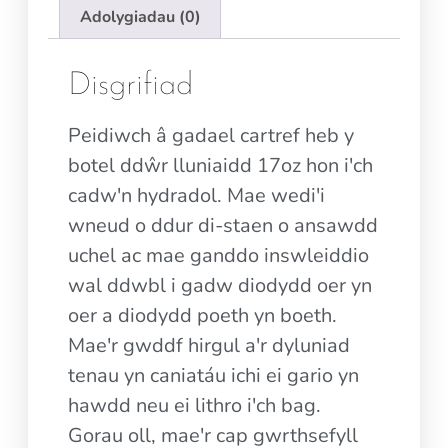
Adolygiadau (0)
Disgrifiad
Peidiwch â gadael cartref heb y
botel ddŵr lluniaidd 17oz hon i'ch
cadw'n hydradol. Mae wedi'i
wneud o ddur di-staen o ansawdd
uchel ac mae ganddo inswleiddio
wal ddwbl i gadw diodydd oer yn
oer a diodydd poeth yn boeth.
Mae'r gwddf hirgul a'r dyluniad
tenau yn caniatáu ichi ei gario yn
hawdd neu ei lithro i'ch bag.
Gorau oll, mae'r cap gwrthsefyll