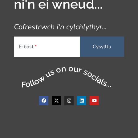
ni'n ei wneud...
Cofrestrwch i'n cylchlythyr...
E-bost
Follow us on our socials...