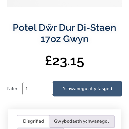
Potel Dŵr Dur Di-Staen
17oz Gwyn
£
23.15
Nifer
Ychwanegu at y fasged
Disgrifiad
Gwybodaeth ychwanegol