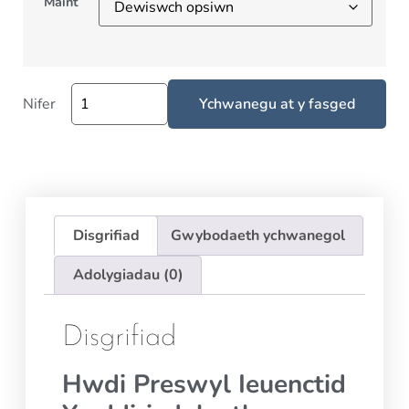
Maint
Nifer
Ychwanegu at y fasged
Disgrifiad
Gwybodaeth ychwanegol
Adolygiadau (0)
Disgrifiad
Hwdi Preswyl Ieuenctid