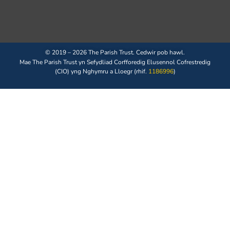
© 2019 – 2026 The Parish Trust. Cedwir pob hawl.
Mae The Parish Trust yn Sefydliad Corfforedig Elusennol Cofrestredig
(CIO) yng Nghymru a Lloegr (rhif.
1186996
)