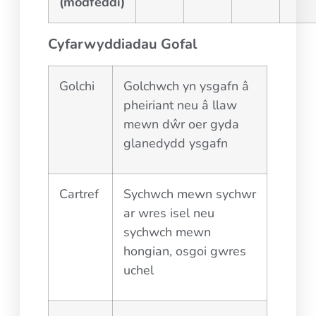
(modfeddi)
Cyfarwyddiadau Gofal
Golchi
Golchwch yn ysgafn â
pheiriant neu â llaw
mewn dŵr oer gyda
glanedydd ysgafn
Cartref
Sychwch mewn sychwr
ar wres isel neu
sychwch mewn
hongian, osgoi gwres
uchel