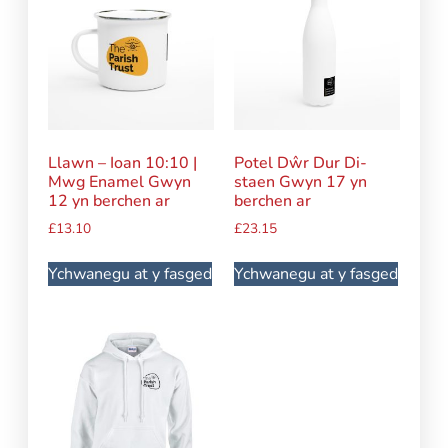
Llawn – Ioan 10:10 |
Potel Dŵr Dur Di-
Mwg Enamel Gwyn
staen Gwyn 17 yn
12 yn berchen ar
berchen ar
£
13.10
£
23.15
Ychwanegu at y fasged
Ychwanegu at y fasged