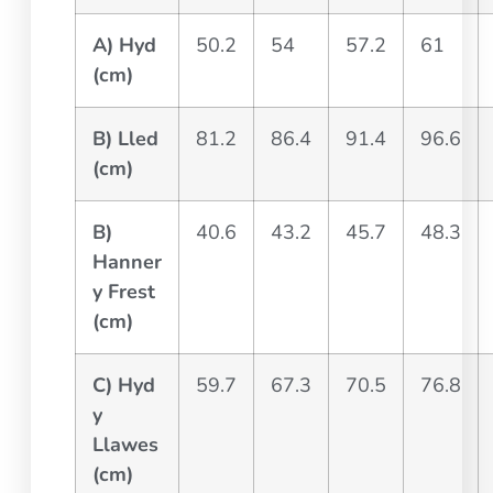
A) Hyd
50.2
54
57.2
61
(cm)
B) Lled
81.2
86.4
91.4
96.6
(cm)
B)
40.6
43.2
45.7
48.3
Hanner
y Frest
(cm)
C) Hyd
59.7
67.3
70.5
76.8
y
Llawes
(cm)