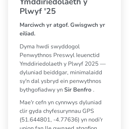
Ymddiriedolaeth y
Plwyf '25
Marciwch yr atgof. Gwisgwch yr
eiliad.
Dyma hwdi swyddogol
Penwythnos Preswyl Ieuenctid
Ymddiriedolaeth y Plwyf 2025 —
dyluniad beiddgar, minimalaidd
sy'n dal ysbryd ein penwythnos
bythgofiadwy yn
Sir Benfro
.
Mae'r cefn yn cynnwys dyluniad
clir gyda chyfesurynnau GPS
(51.644801, -4.77636) yn nodi'r
union fan lle gwnaed atgofion.