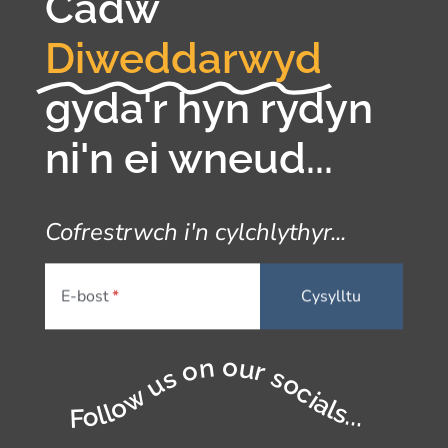
Cadw
Diweddarwyd
gyda'r hyn rydyn
ni'n ei wneud...
Cofrestrwch i'n cylchlythyr...
E-bost
Follow us on our socials...