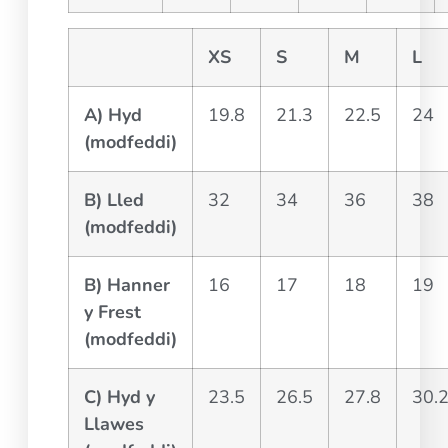
XS
S
M
L
A) Hyd
19.8
21.3
22.5
24
(modfeddi)
B) Lled
32
34
36
38
(modfeddi)
B) Hanner
16
17
18
19
y Frest
(modfeddi)
C) Hyd y
23.5
26.5
27.8
30.
Llawes