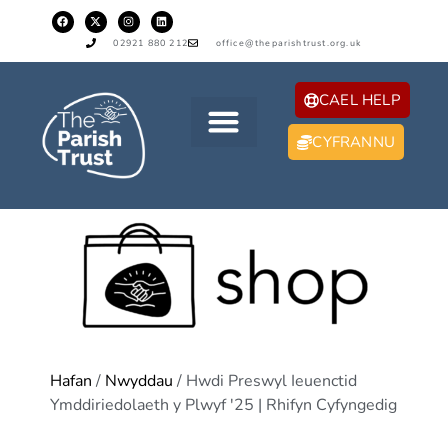
02921 880 212
office@theparishtrust.org.uk
CAEL HELP
CYFRANNU
Hafan
/
Nwyddau
/ Hwdi Preswyl Ieuenctid
Ymddiriedolaeth y Plwyf '25 | Rhifyn Cyfyngedig