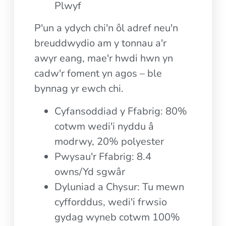
Plwyf
P'un a ydych chi'n ôl adref neu'n
breuddwydio am y tonnau a'r
awyr eang, mae'r hwdi hwn yn
cadw'r foment yn agos – ble
bynnag yr ewch chi.
Cyfansoddiad y Ffabrig: 80%
cotwm wedi'i nyddu â
modrwy, 20% polyester
Pwysau'r Ffabrig: 8.4
owns/Yd sgwâr
Dyluniad a Chysur: Tu mewn
cyfforddus, wedi'i frwsio
gydag wyneb cotwm 100%