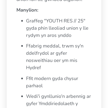
Manylion:
Graffeg "YOUTH RES // 25"
gyda phin lleoliad union y lle
rydym yn aros ynddo
Ffabrig meddal, trwm sy'n
ddelfrydol ar gyfer
nosweithiau oer ym mis
Hydref
Ffit modern gyda chysur
parhaol
Wedi'i gynllunio'n arbennig ar
gyfer Ymddiriedolaeth y