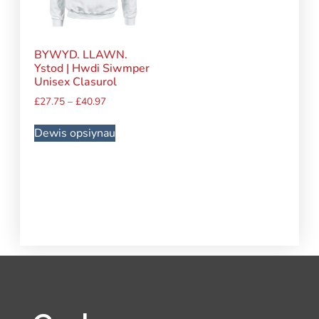
BYWYD. LLAWN.
Ystod | Hwdi Siwmper
Unisex Clasurol
£
27.75
–
£
40.97
Dewis opsiynau