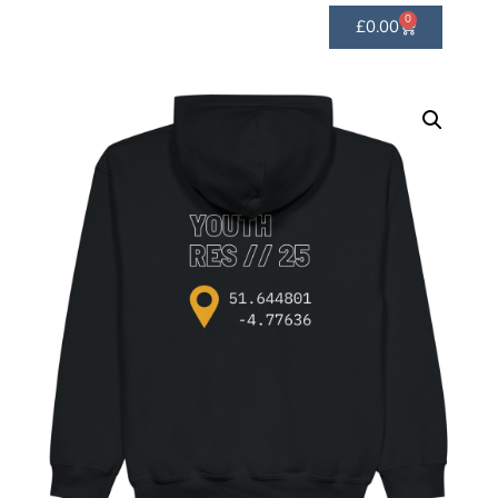
0
£
0.00