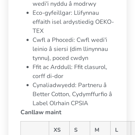
wedi'i nyddu â modrwy
Eco-gyfeillgar: Llifynnau
effaith isel ardystiedig OEKO-
TEX
Cwfl a Phocedi: Cwfl wedi'i
leinio â siersi (dim llinynnau
tynnu), poced cwdyn
Ffit ac Arddull: Ffit clasurol,
corff di-dor
Cynaliadwyedd: Partneru â
Better Cotton, Cydymffurfio â
Label Olrhain CPSIA
Canllaw maint
XS
S
M
L