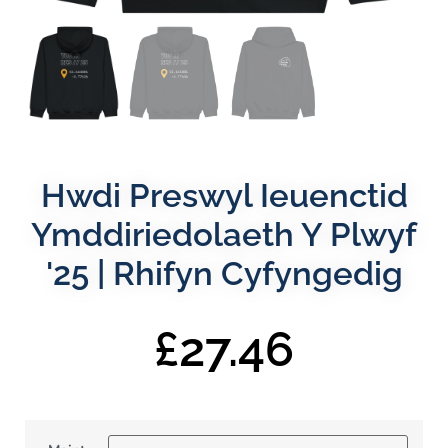
Hwdi Preswyl Ieuenctid
Ymddiriedolaeth Y Plwyf
'25 | Rhifyn Cyfyngedig
£
27.46