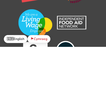
🇬🇧
English
🏴󠁧󠁢󠁷󠁬󠁳󠁿
Cymraeg