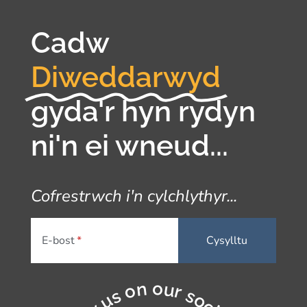
Cadw
Diweddarwyd
gyda'r hyn rydyn
ni'n ei wneud...
Cofrestrwch i'n cylchlythyr...
E-bost
Follow us on our socials...