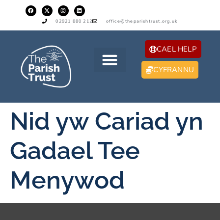
02921 880 212
office@theparishtrust.org.uk
CAEL HELP
CYFRANNU
Nid yw Cariad yn
Gadael Tee
Menywod