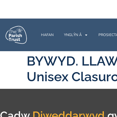
HAFAN
YNGLŶN Â
PROSIECT
BYWYD. LLAWN
Unisex Clasuro
Cadw
Diweddarwyd
g