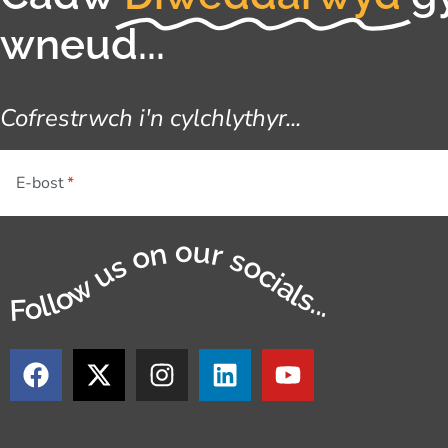
wneud...
Cofrestrwch i'n cylchlythyr...
E-bost
Follow us on our socials...