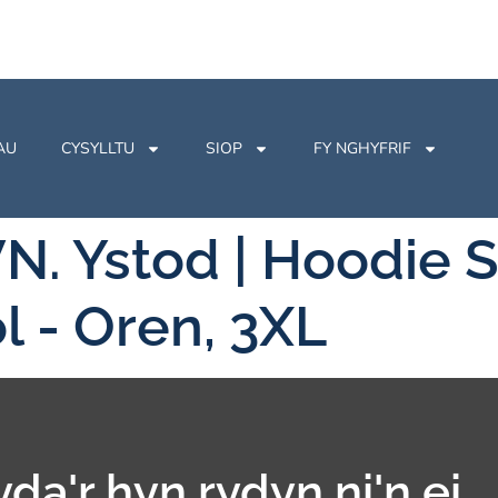
AU
CYSYLLTU
SIOP
FY NGHYFRIF
. Ystod | Hoodie 
l - Oren, 3XL
yda'r hyn rydyn ni'n ei