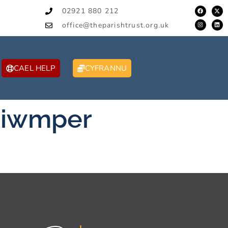
02921 880 212
office@theparishtrust.org.uk
CAEL HELP
CYFRANNU
Siwmper