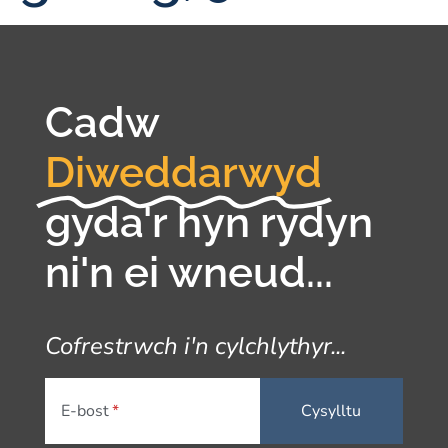
Cadw
Diweddarwyd
gyda'r hyn rydyn
ni'n ei wneud...
Cofrestrwch i'n cylchlythyr...
E-bost