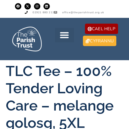
02921 880 212
office@theparishtrust.org.uk
CAEL HELP
CYFRANNU
TLC Tee – 100%
Tender Loving
Care – melange
golosg, 5XL