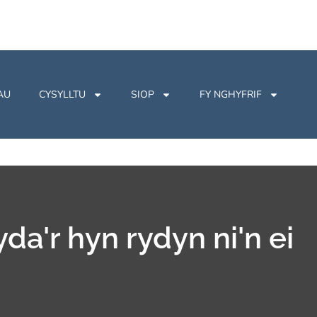
AU
CYSYLLTU
SIOP
FY NGHYFRIF
yda'r hyn rydyn ni'n ei