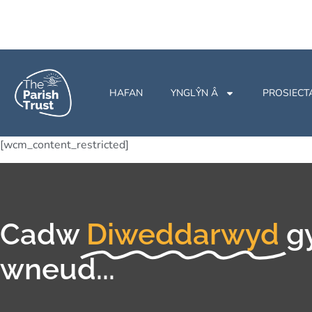
HAFAN
YNGLŶN Â
PROSIECT
[wcm_content_restricted]
Cadw
Diweddarwyd
g
wneud...