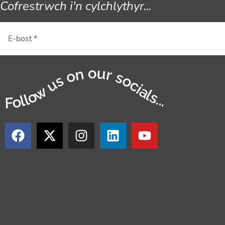
Cofrestrwch i'n cylchlythyr...
E-bost
Follow us on our socials...