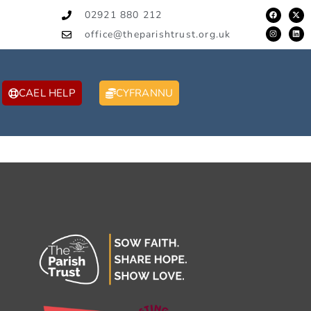
02921 880 212
office@theparishtrust.org.uk
CAEL HELP
CYFRANNU