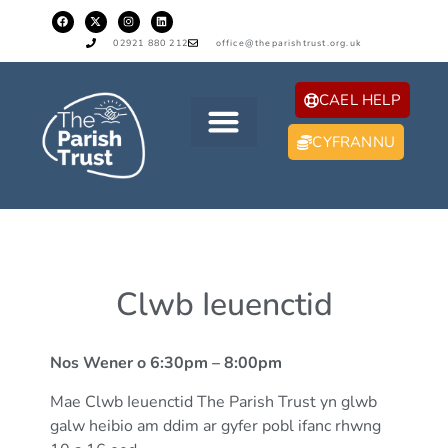
02921 880 212
office@theparishtrust.org.uk
CAEL HELP
CYFRANNU
Clwb Ieuenctid
Nos Wener o 6:30pm – 8:00pm
Mae Clwb Ieuenctid The Parish Trust yn glwb
galw heibio am ddim ar gyfer pobl ifanc rhwng