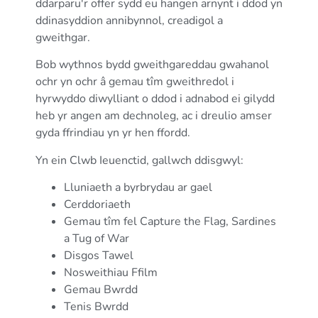
ddarparu'r offer sydd eu hangen arnynt i ddod yn
ddinasyddion annibynnol, creadigol a
gweithgar.
Bob wythnos bydd gweithgareddau gwahanol
ochr yn ochr â gemau tîm gweithredol i
hyrwyddo diwylliant o ddod i adnabod ei gilydd
heb yr angen am dechnoleg, ac i dreulio amser
gyda ffrindiau yn yr hen ffordd.
Yn ein Clwb Ieuenctid, gallwch ddisgwyl:
Lluniaeth a byrbrydau ar gael
Cerddoriaeth
Gemau tîm fel Capture the Flag, Sardines
a Tug of War
Disgos Tawel
Nosweithiau Ffilm
Gemau Bwrdd
Tenis Bwrdd