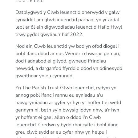
10 a 16 oed.
Datblygwyd y Clwb Ieuenctid oherwydd y galw
cynyddol am glwb ieuenctid parhaol yn yr ardal
leol ar ôl ein digwyddiadau ieuenctid Haf o Hwyl
trwy gydol gwyliau'r haf 2022.
Nod ein Clwb Ieuenctid yw bod yn ofod diogel i
bobl ifanc ddod ar nos Wener i chwarae gemau,
dod i adnabod ei gilydd, gwneud ffrindiau
newydd, a darganfod ffyrdd o ddod yn ddinesydd
gweithgar yn eu cymuned.
Yn The Parish Trust Glwb Ieuenctid, rydym yn
annog pobl ifanc i rannu eu syniadau a'u
hawgrymiadau ar gyfer yr hyn yr hoffent ei weld
gennym ni, beth sy'n bwysig iddyn nhw, a'r hyn
yr hoffent ei gael allan o ddod i'n Clwb
Ieuenctid. Credwn y bydd rhoi cyfle i bobl ifanc
greu clwb sydd ar eu cyfer nhw yn helpu i