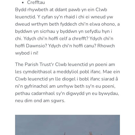
Crefftau
Bydd rhywbeth at ddant pawb yn ein Clwb
Ieuenctid. Y cyfan sy'n rhaid i chi ei wneud yw
dweud wrthym beth fyddech chi'n elwa ohono, a
byddwn yn sicrhau y byddwn yn sefydlu hyn i
chi. Ydych chi'n hoffi celf a chrefft? Ydych chi'n
hoffi Dawnsio? Ydych chi'n hoffi canu? Rhowch
wybod i ni!
The Parish Trust'r Clwb Ieuenctid yn poeni am
les cymdeithasol a meddyliol pobl ifanc. Mae ein
Clwb Ieuenctid yn lle diogel i bobl ifanc siarad â
ni'n gyfrinachol am unrhyw beth sy'n eu poeni,
pethau cadarnhaol sy'n digwydd yn eu bywydau,
neu dim ond am sgwrs.