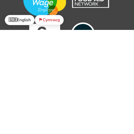
🇬🇧
English
🏴󠁧󠁢󠁷󠁬󠁳󠁿
Cymraeg