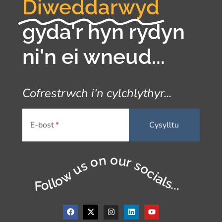
Diweddarwyd
gyda'r hyn rydyn
ni'n ei wneud...
Cofrestrwch i'n cylchlythyr...
E-bost
Follow us on our socials...