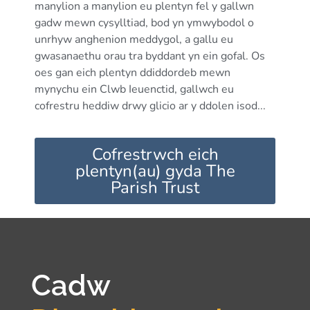
manylion a manylion eu plentyn fel y gallwn
gadw mewn cysylltiad, bod yn ymwybodol o
unrhyw anghenion meddygol, a gallu eu
gwasanaethu orau tra byddant yn ein gofal. Os
oes gan eich plentyn ddiddordeb mewn
mynychu ein Clwb Ieuenctid, gallwch eu
cofrestru heddiw drwy glicio ar y ddolen isod...
Cofrestrwch eich
plentyn(au) gyda The
Parish Trust
Cadw