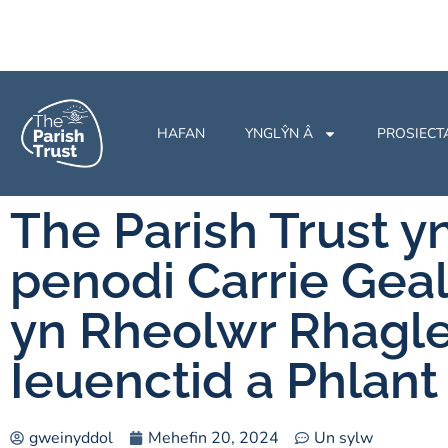
HAFAN
YNGLŶN Â
PROSIECT
The Parish Trust y
penodi Carrie Gea
yn Rheolwr Rhagl
Ieuenctid a Phlant
gweinyddol
Mehefin 20, 2024
Un sylw