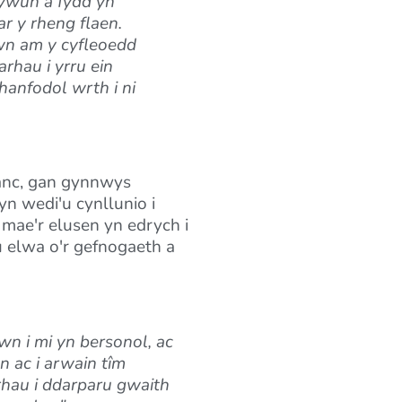
hywun a fydd yn
r y rheng flaen.
wn am y cyfleoedd
rhau i yrru ein
hanfodol wrth i ni
fanc, gan gynnwys
 wedi'u cynllunio i
, mae'r elusen yn edrych i
 elwa o'r gefnogaeth a
wn i mi yn bersonol, ac
n ac i arwain tîm
rhau i ddarparu gwaith