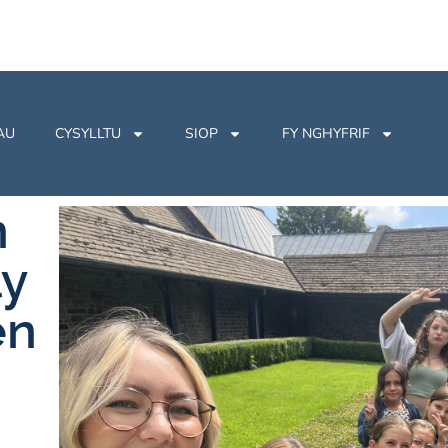
AU
CYSYLLTU
SIOP
FY NGHYFRIF
n
ly
en