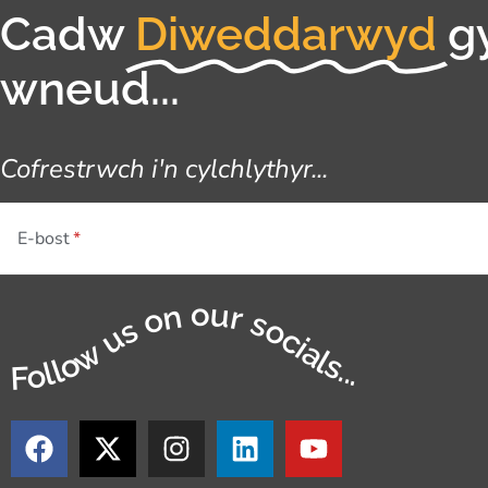
Cadw
Diweddarwyd
g
wneud...
Cofrestrwch i'n cylchlythyr...
E-bost
Follow us on our socials...