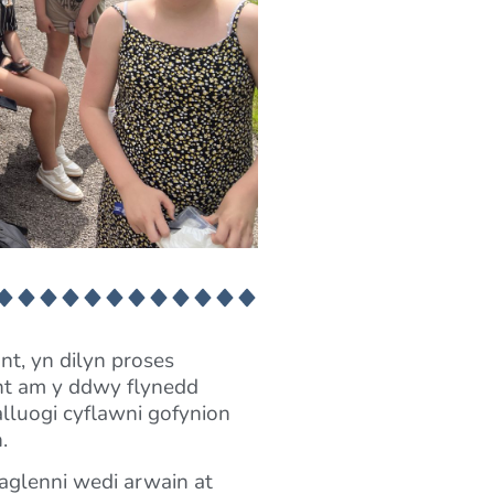
nt, yn dilyn proses
nt am y ddwy flynedd
lluogi cyflawni gofynion
.
haglenni wedi arwain at