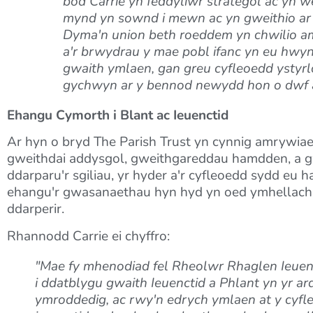
bod Carrie yn feddyliwr strategol ac yn
mynd yn sownd i mewn ac yn gweithio ar yr
Dyma'n union beth roeddem yn chwilio a
a'r brwydrau y mae pobl ifanc yn eu hwyn
gwaith ymlaen, gan greu cyfleoedd ystyrlo
gychwyn ar y bennod newydd hon o dwf a
Ehangu Cymorth i Blant ac Ieuenctid
Ar hyn o bryd The Parish Trust yn cynnig amrywiaet
gweithdai addysgol, gweithgareddau hamdden, a g
ddarparu'r sgiliau, yr hyder a'r cyfleoedd sydd eu h
ehangu'r gwasanaethau hyn hyd yn oed ymhellach, 
ddarperir.
Rhannodd Carrie ei chyffro:
"Mae fy mhenodiad fel Rheolwr Rhaglen Ieuenct
i ddatblygu gwaith Ieuenctid a Phlant yn yr ar
ymroddedig, ac rwy'n edrych ymlaen at y cyfle