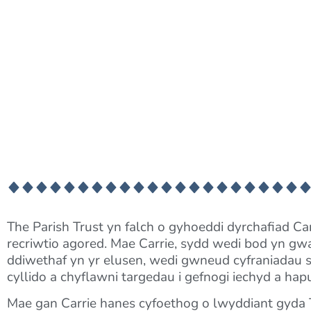
The Parish Trust yn falch o gyhoeddi dyrchafiad Ca
recriwtio agored. Mae Carrie, sydd wedi bod yn g
ddiwethaf yn yr elusen, wedi gwneud cyfraniadau s
cyllido a chyflawni targedau i gefnogi iechyd a ha
Mae gan Carrie hanes cyfoethog o lwyddiant gyda T