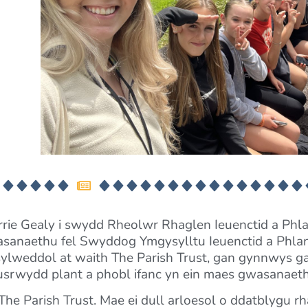
rrie Gealy i swydd Rheolwr Rhaglen Ieuenctid a Phla
wasanaethu fel Swyddog Ymgysylltu Ieuenctid a Phla
ylweddol at waith The Parish Trust, gan gynnwys ga
pusrwydd plant a phobl ifanc yn ein maes gwasanaeth
he Parish Trust. Mae ei dull arloesol o ddatblygu r