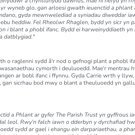
 weinyddwr a chynllunydd dawnus, mae hi hefyd yn r
 wyneb glo, gan arloesi gwaith ieuenctid a phlant a
mdano, gyda mewnwelediad a syniadau diweddar ia
ebu heddiw. Fel Rheolwr Rhaglen, bydd yn sicr yn pa
n i blant a phobl ifanc. Bydd ei harweinyddiaeth yn 
 datblygiad."
h o raglenni sydd â'r nod o gefnogi plant a phobl i
wasanaethau cymorth i deuluoedd. Mae'r mentrau hyn
angen ar bobl ifanc i ffynnu. Gyda Carrie wrth y llyw
gan sicrhau bod mwy o blant a theuluoedd yn gallu
id a Phlant ar gyfer The Parish Trust yn gyffrous ia
dal leol. Rwy'n falch iawn o dderbyn y dyrchafiad hw
oedd sydd ar gael i ehangu ein darpariaethau, a pha