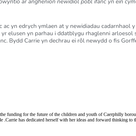
bwyntio ar anghenion newidiol pobl ifanc yn ein cy
c ac yn edrych ymlaen at y newidiadau cadarnhaol y
yr elusen yn parhau i ddatblygu rhaglenni arloesol s
c. Bydd Carrie yn dechrau ei rôl newydd o fis Gorff