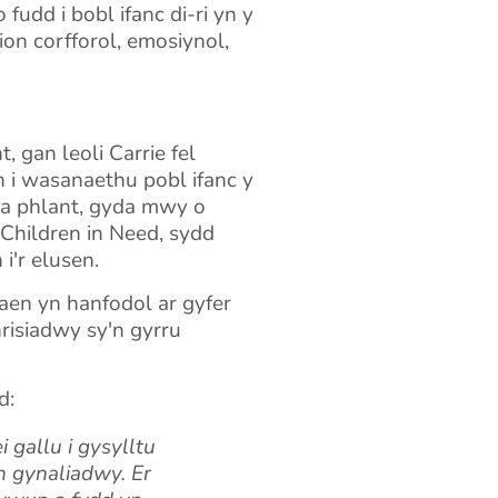
dd i bobl ifanc di-ri yn y
n corfforol, emosiynol,
 gan leoli Carrie fel
 i wasanaethu pobl ifanc y
d a phlant, gyda mwy o
 Children in Need, sydd
i'r elusen.
aen yn hanfodol ar gyfer
isiadwy sy'n gyrru
d:
gallu i gysylltu
n gynaliadwy. Er