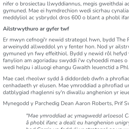
nifer o brosiectau llwyddiannus, megis gweithdai 
gymuned. Mae ei hymdrechion wedi sicrhau cynalia
meddyliol ac ysbrydol dros 600 o blant a phobl ifa
Ailstrwythuro ar gyfer twf
Er mwyn cefnogi'r newid strategol hwn, bydd The Par
arweinydd allweddol yn y fenter hon. Nod yr ailst
gymuned yn fwy effeithiol. Bydd y newid rôl hefyd 
fanylion am agoriadau swyddi i'w cyhoeddi maes o l
wedi helpu i alluogi ehangu Gwaith Ieuenctid a Ph
Mae cael rheolwr sydd â diddordeb dwfn a phrofiad
cenhadaeth yr elusen. Mae ymroddiad a phrofiad u
datblygiad rhaglenni sy'n diwallu anghenion yr ieue
Mynegodd y Parchedig Dean Aaron Roberts, Prif Sw
"Mae ymroddiad ac ymagwedd arloesol Carr
â phobl ifanc a deall eu hanghenion unigr