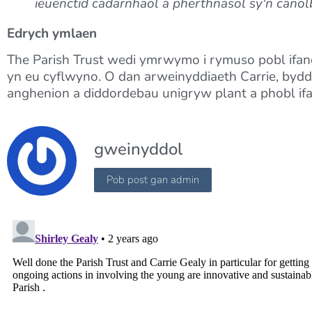
ieuenctid cadarnhaol a pherthnasol sy'n canol
Edrych ymlaen
The Parish Trust wedi ymrwymo i rymuso pobl ifan
yn eu cyflwyno. O dan arweinyddiaeth Carrie, bydd 
anghenion a diddordebau unigryw plant a phobl ifan
gweinyddol
Pob post gan admin