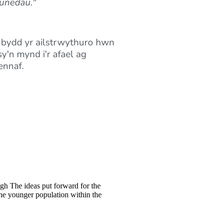
munedau."
 bydd yr ailstrwythuro hwn
y'n mynd i'r afael ag
ennaf.