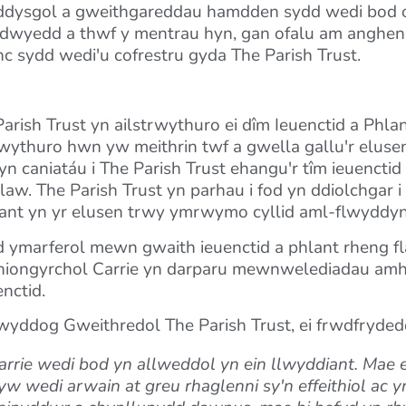
addysgol a gweithgareddau hamdden sydd wedi bod o fu
dwyedd a thwf y mentrau hyn, gan ofalu am anghenio
nc sydd wedi'u cofrestru gyda The Parish Trust.
ish Trust yn ailstrwythuro ei dîm Ieuenctid a Phlant,
rwythuro hwn yw meithrin twf a gwella gallu'r elusen
yn caniatáu i The Parish Trust ehangu'r tîm ieuencti
aw. The Parish Trust yn parhau i fod yn ddiolchgar i
lant yn yr elusen trwy ymrwymo cyllid aml-flwyddyn 
 ymarferol mewn gwaith ieuenctid a phlant rheng fl
niongyrchol Carrie yn darparu mewnwelediadau amhr
nctid.
yddog Gweithredol The Parish Trust, ei frwdfryded
ie wedi bod yn allweddol yn ein llwyddiant. Mae ei 
yw wedi arwain at greu rhaglenni sy'n effeithiol ac y