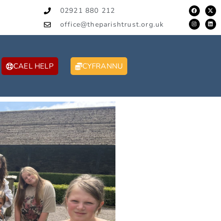
02921 880 212
office@theparishtrust.org.uk
CAEL HELP
CYFRANNU