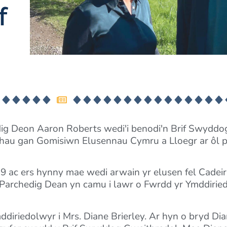
f
dig Deon Aaron Roberts wedi'i benodi'n Brif Swyddo
nhau gan Gomisiwn Elusennau Cymru a Lloegr ar ôl p
9 ac ers hynny mae wedi arwain yr elusen fel Cadei
y Parchedig Dean yn camu i lawr o Fwrdd yr Ymddirie
diriedolwyr i Mrs. Diane Brierley. Ar hyn o bryd Dia