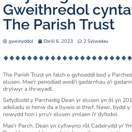
Gweithredol cynta
The Parish Trust
gweinyddol
Ebrill 6, 2023
2 Sylwadau
The Parish Trust yn falch o gyhoeddi bod y Parche
elusen. Mae'r penodiad wedi'i gadarnhau a'i gadar
drylwyr a thrwyadl.
Sefydlodd y Parchedig Dean yr elusen yn ôl yn 201
adeiladu ei henw da a llywio ei thwf. Nawr, bydd 
newydd hon i yrru'r elusen ymlaen i'r dyfodol.
Mae'r Parch. Dean yn cyflwyno rôl Cadeirydd yr Ymd