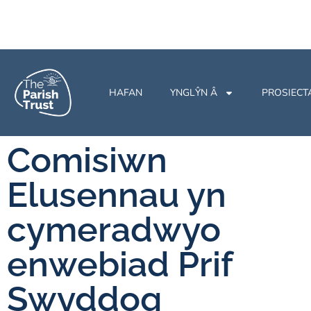
HAFAN
YNGLŶN Â
PROSIECT
Comisiwn
Elusennau yn
cymeradwyo
enwebiad Prif
Swyddog