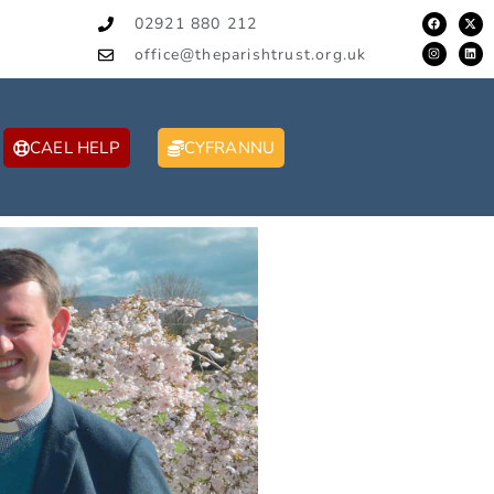
02921 880 212
office@theparishtrust.org.uk
CAEL HELP
CYFRANNU