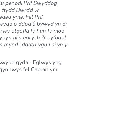
allu penodi Prif Swyddog
a ffydd Bwrdd yr
dau yma. Fel Prif
newydd o ddod â bywyd yn ei
rwy atgoffa fy hun fy mod
ydyn ni'n edrych i'r dyfodol
 mynd i ddatblygu i ni yn y
 swydd gyda'r Eglwys yng
 gynnwys fel Caplan ym