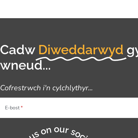
Cadw
Diweddarwyd
g
wneud...
Cofrestrwch i'n cylchlythyr...
E-bost