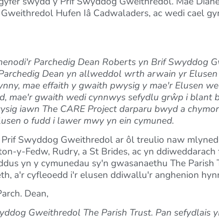
r gyfer swydd y Prif Swyddog Gweithredol. Mae Diane 
d Gweithredol Hufen Iâ Cadwaladers, ac wedi cael 
henodi'r Parchedig Dean Roberts yn Brif Swyddog 
y Parchedig Dean yn allweddol wrth arwain yr Elusen
ny, mae effaith y gwaith pwysig y mae'r Elusen we
 mae'r gwaith wedi cynnwys sefydlu grŵp i blant ba
wysig iawn The CARE Project darparu bwyd a chymort
lusen o fudd i lawer mwy yn ein cymuned.
l Prif Swyddog Gweithredol ar ôl treulio naw mlyn
n-y-Fedw, Rudry, a St Brides, ac yn ddiweddarach fe
dus yn y cymunedau sy'n gwasanaethu The Parish Tru
 a'r cyfleoedd i'r elusen ddiwallu'r anghenion hyn
arch. Dean,
wyddog Gweithredol The Parish Trust. Pan sefydlais y