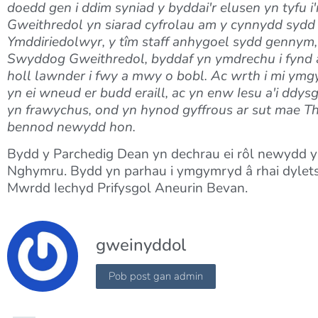
doedd gen i ddim syniad y byddai'r elusen yn tyfu 
Gweithredol yn siarad cyfrolau am y cynnydd sydd
Ymddiriedolwyr, y tîm staff anhygoel sydd gennym,
Swyddog Gweithredol, byddaf yn ymdrechu i fynd â'
holl lawnder i fwy a mwy o bobl. Ac wrth i mi ym
yn ei wneud er budd eraill, ac yn enw Iesu a'i ddysg
yn frawychus, ond yn hynod gyffrous ar sut mae The
bennod newydd hon.
Bydd y Parchedig Dean yn dechrau ei rôl newydd y
Nghymru. Bydd yn parhau i ymgymryd â rhai dylet
Mwrdd Iechyd Prifysgol Aneurin Bevan.
gweinyddol
Pob post gan admin