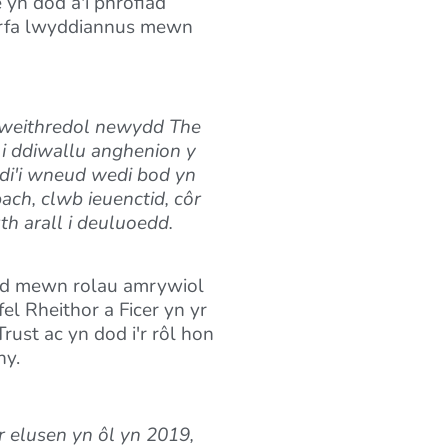
yn dod â'i phrofiad
gyrfa lwyddiannus mewn
Gweithredol newydd The
 i ddiwallu anghenion y
di'i wneud wedi bod yn
ch, clwb ieuenctid, côr
h arall i deuluoedd.
edd mewn rolau amrywiol
l Rheithor a Ficer yn yr
st ac yn dod i'r rôl hon
ny.
r elusen yn ôl yn 2019,