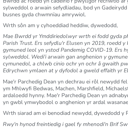
Bwrdd ac roedd yn cadeirio'r pwyllgor recriwtio a
sylweddol o arwain sefydliadau, bod yn Gadeiryd
busnes gyda chwmnïau amrywiol.
Wrth sôn am y cyhoeddiad heddiw, dywedodd,
Mae Bwrdd yr Ymddiriedolwyr wrth ei fodd gyda p
Parish Trust. Ers sefydlu'r Elusen yn 2019, roedd 
gymuned leol yn ystod Pandemig COVID-19. Ers hyn
sylweddol. Wedi'i arwain gan anghenion y gymuned,
cymunedol, a chlwb cinio ochr yn ochr â gwaith p
Edrychwn ymlaen at y dyfodol a gweld effaith yr E
Mae'r Parchedig Dean yn dechrau ei rôl newydd fe
ym Mhlwyfi Bedwas, Machen, Marshfield, Michaelsto
ardaloedd hynny. Mae'r Parchedig Dean yn adnabyd
yn gwbl ymwybodol o anghenion yr ardal wasanaeth,
Wrth siarad am ei benodiad newydd, dywedodd y P
Rwy'n hynod freintiedig i gael fy mhenodi'n Brif S