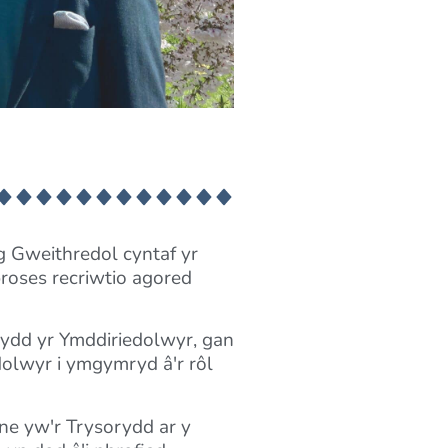
g Gweithredol cyntaf yr
roses recriwtio agored
rydd yr Ymddiriedolwyr, gan
dolwyr i ymgymryd â'r rôl
ne yw'r Trysorydd ar y