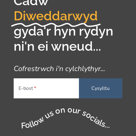
Cadw
Diweddarwyd
gyda'r hyn rydyn
ni'n ei wneud...
Cofrestrwch i'n cylchlythyr...
E-bost
Follow us on our socials...