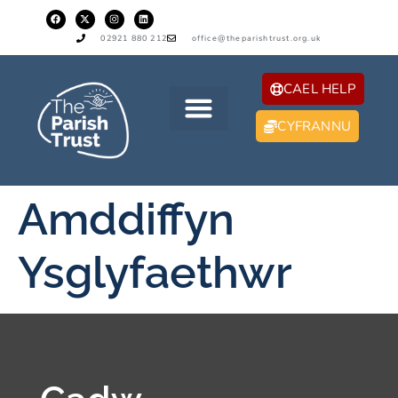
02921 880 212
office@theparishtrust.org.uk
CAEL HELP
CYFRANNU
Amddiffyn
Ysglyfaethwr