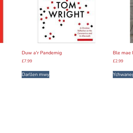
Duw a'r Pandemig
Ble mae
£
7.99
£
2.99
Darllen mwy
Ychwaneg