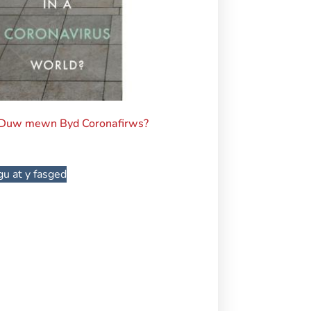
 Duw mewn Byd Coronafirws?
u at y fasged