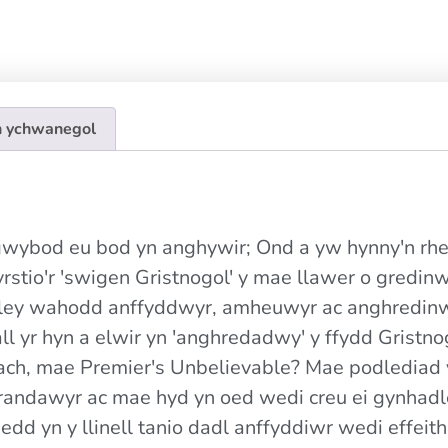
 ychwanegol
 gwybod eu bod yn anghywir; Ond a yw hynny'n rh
stio'r 'swigen Gristnogol' y mae llawer o gredinw
rley wahodd anffyddwyr, amheuwyr ac anghredinwy
ll yr hyn a elwir yn 'anghredadwy' y ffydd Gristn
ch, mae Premier's Unbelievable? Mae podlediad 
randawyr ac mae hyd yn oed wedi creu ei gynhadle
d yn y llinell tanio dadl anffyddiwr wedi effeithi