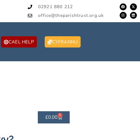
02921 880 212
office@theparishtrust.org.uk
CAEL HELP
CYFRANNU
0
£
0.00
wy?