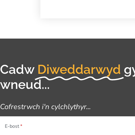
Cadw
Diweddarwyd
g
wneud...
Cofrestrwch i'n cylchlythyr...
E-bost