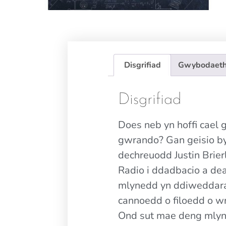
Disgrifiad
Gwybodaeth
Disgrifiad
Does neb yn hoffi cael
gwrando? Gan geisio byr
dechreuodd Justin Brie
Radio i ddadbacio a dea
mlynedd yn ddiweddara
cannoedd o filoedd o w
Ond sut mae deng mlyned