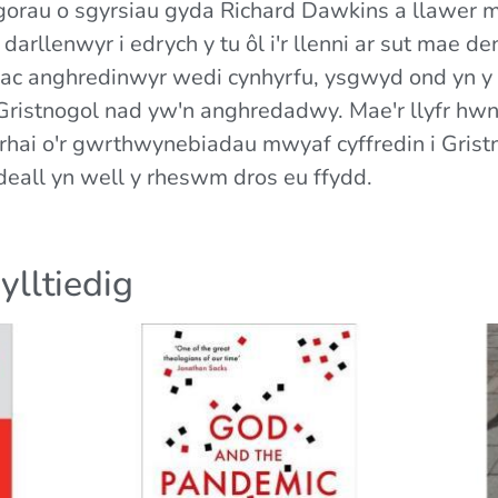
gorau o sgyrsiau gyda Richard Dawkins a llawer
darllenwyr i edrych y tu ôl i'r llenni ar sut mae 
c anghredinwyr wedi cynhyrfu, ysgwyd ond yn y 
d Gristnogol nad yw'n anghredadwy. Mae'r llyfr h
rhai o'r gwrthwynebiadau mwyaf cyffredin i Grist
deall yn well y rheswm dros eu ffydd.
ylltiedig