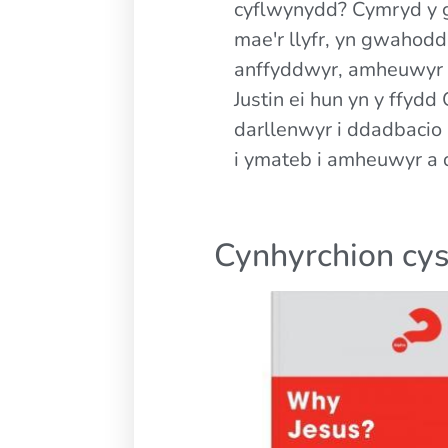
cyflwynydd? Cymryd y 
mae'r llyfr, yn gwahodd 
anffyddwyr, amheuwyr a
Justin ei hun yn y ffyd
darllenwyr i ddadbacio 
i ymateb i amheuwyr a 
Cynhyrchion cys