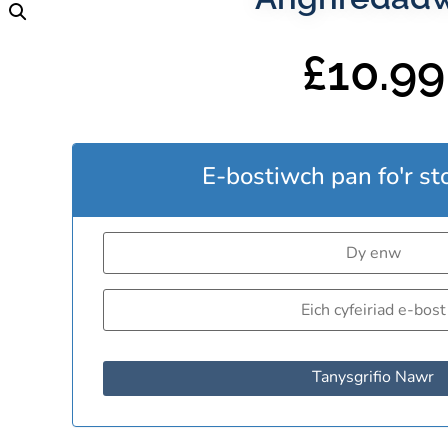
£
10.99
E-bostiwch pan fo'r st
Tanysgrifio Nawr