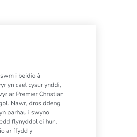
eswm i beidio â
yr yn cael cysur ynddi,
r ar Premier Christian
ogol. Nawr, dros ddeng
yn parhau i swyno
dd flynyddol ei hun.
o ar ffydd y