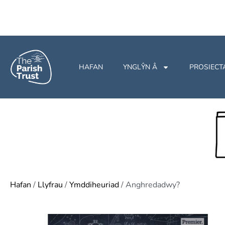
HAFAN
YNGLŶN Â
PROSIECT
Hafan
/
Llyfrau
/
Ymddiheuriad
/ Anghredadwy?