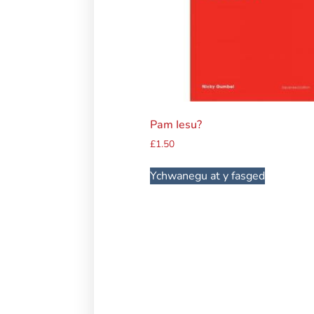
Pam Iesu?
£
1.50
Ychwanegu at y fasged