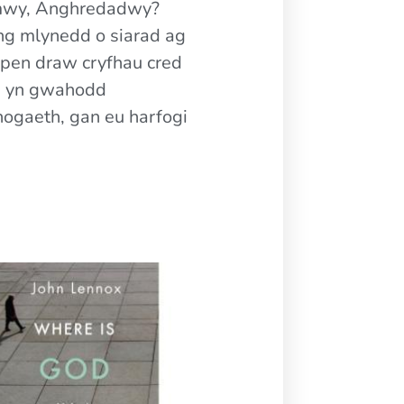
 mwy, Anghredadwy?
deng mlynedd o siarad ag
pen draw cryfhau cred
wn yn gwahodd
nogaeth, gan eu harfogi