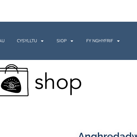
AU
CYSYLLTU
SIOP
FY NGHYFRIF
Anghredad