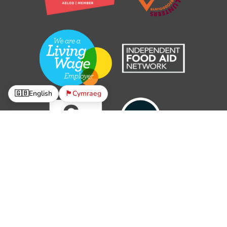
🇬🇧
English
🏴󠁧󠁢󠁷󠁬󠁳󠁿
Cymraeg