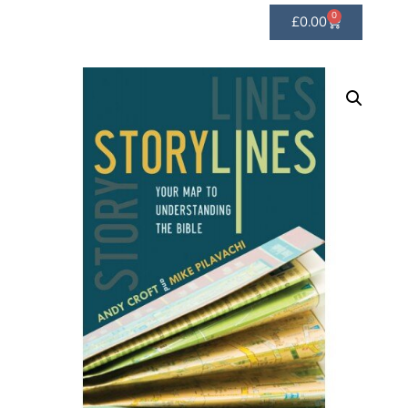
0
£
0.00