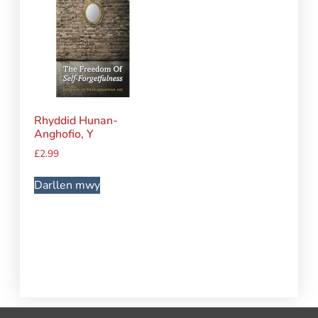
Rhyddid Hunan-
Anghofio, Y
£
2.99
Darllen mwy