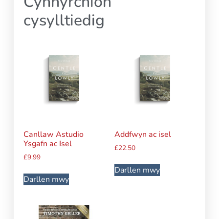
Cynhyrchion
cysylltiedig
Canllaw Astudio
Addfwyn ac isel
Ysgafn ac Isel
£
22.50
£
9.99
Darllen mwy
Darllen mwy