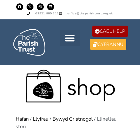
02921 880 212
office@theparishtrust.org.uk
CAEL HELP
CYFRANNU
Hafan
/
Llyfrau
/
Bywyd Cristnogol
/ Llinellau
stori