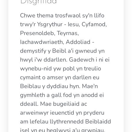
Disgrifiad
Chwe thema trosfwaol sy'n llifo
trwy'r Ysgrythur - Iesu, Cyfamod,
Presenoldeb, Teyrnas,
Iachawdwriaeth, Addoliad -
demystify y Beibl a'i gwneud yn
hwyl i'w ddarllen. Gadewch i ni ei
wynebu-nid yw pobl yn treulio
cymaint o amser yn darllen eu
Beiblau y dyddiau hyn. Mae'n
gymhleth a gall fod yn anodd ei
ddeall. Mae bugeiliaid ac
arweinwyr ieuenctid yn pryderu
am lefelau llythrennedd Beiblaidd
isel yn eu heglwysi a'u grwpiau.