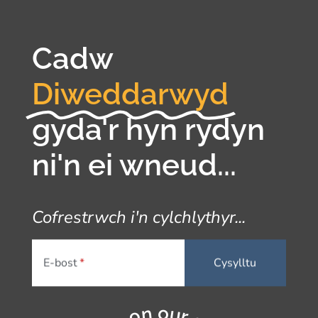
Cadw
Diweddarwyd
gyda'r hyn rydyn
ni'n ei wneud...
Cofrestrwch i'n cylchlythyr...
E-bost