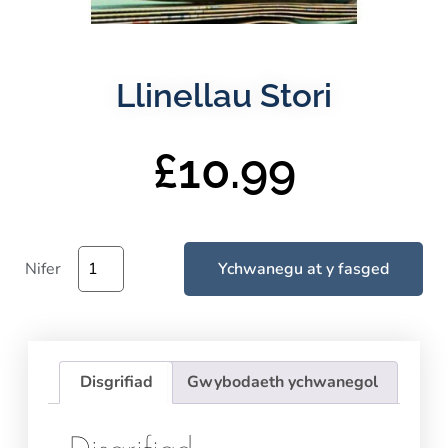
Llinellau Stori
£
10.99
Nifer
Ychwanegu at y fasged
Disgrifiad
Gwybodaeth ychwanegol