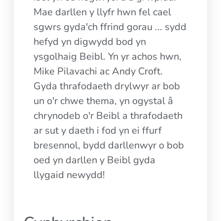
Mae darllen y llyfr hwn fel cael
sgwrs gyda'ch ffrind gorau ... sydd
hefyd yn digwydd bod yn
ysgolhaig Beibl. Yn yr achos hwn,
Mike Pilavachi ac Andy Croft.
Gyda thrafodaeth drylwyr ar bob
un o'r chwe thema, yn ogystal â
chrynodeb o'r Beibl a thrafodaeth
ar sut y daeth i fod yn ei ffurf
bresennol, bydd darllenwyr o bob
oed yn darllen y Beibl gyda
llygaid newydd!