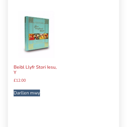
Beibl Llyfr Stori Iesu,
Y
£
12.00
Darllen mwy