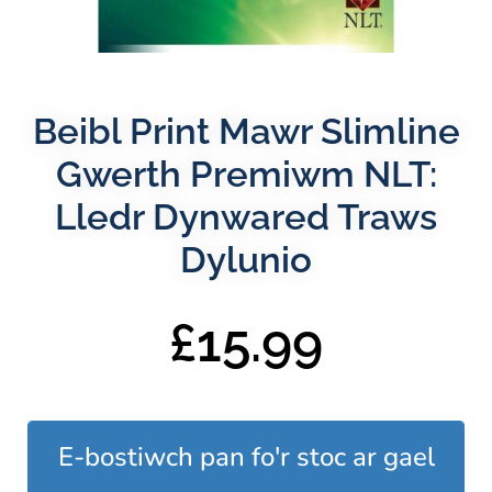
Beibl Print Mawr Slimline
Gwerth Premiwm NLT:
Lledr Dynwared Traws
Dylunio
£
15.99
E-bostiwch pan fo'r stoc ar gael