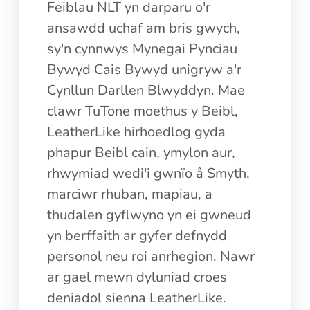
Feiblau NLT yn darparu o'r
ansawdd uchaf am bris gwych,
sy'n cynnwys Mynegai Pynciau
Bywyd Cais Bywyd unigryw a'r
Cynllun Darllen Blwyddyn. Mae
clawr TuTone moethus y Beibl,
LeatherLike hirhoedlog gyda
phapur Beibl cain, ymylon aur,
rhwymiad wedi'i gwnïo â Smyth,
marciwr rhuban, mapiau, a
thudalen gyflwyno yn ei gwneud
yn berffaith ar gyfer defnydd
personol neu roi anrhegion. Nawr
ar gael mewn dyluniad croes
deniadol sienna LeatherLike.