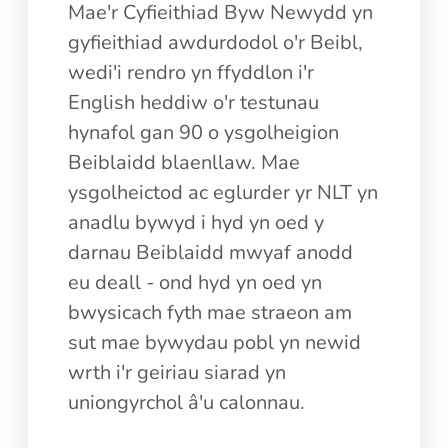
Mae'r Cyfieithiad Byw Newydd yn
gyfieithiad awdurdodol o'r Beibl,
wedi'i rendro yn ffyddlon i'r
English heddiw o'r testunau
hynafol gan 90 o ysgolheigion
Beiblaidd blaenllaw. Mae
ysgolheictod ac eglurder yr NLT yn
anadlu bywyd i hyd yn oed y
darnau Beiblaidd mwyaf anodd
eu deall - ond hyd yn oed yn
bwysicach fyth mae straeon am
sut mae bywydau pobl yn newid
wrth i'r geiriau siarad yn
uniongyrchol â'u calonnau.