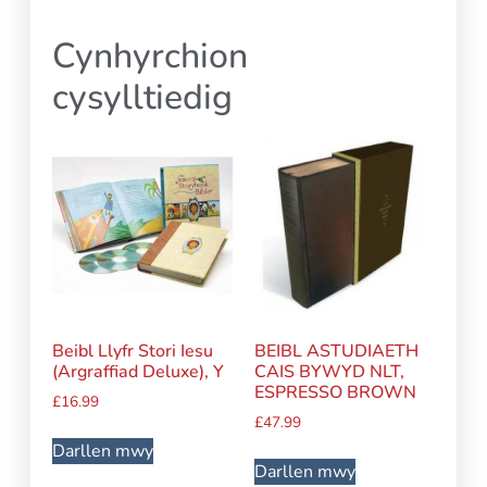
Cynhyrchion
cysylltiedig
Beibl Llyfr Stori Iesu
BEIBL ASTUDIAETH
(Argraffiad Deluxe), Y
CAIS BYWYD NLT,
ESPRESSO BROWN
£
16.99
£
47.99
Darllen mwy
Darllen mwy