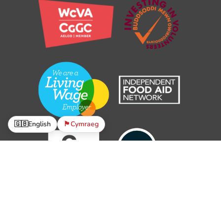
🇬🇧
English
🏴󠁧󠁢󠁷󠁬󠁳󠁿
Cymraeg