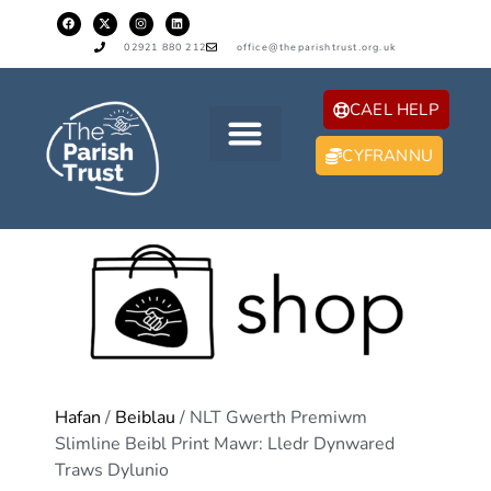
02921 880 212
office@theparishtrust.org.uk
CAEL HELP
CYFRANNU
Hafan
/
Beiblau
/ NLT Gwerth Premiwm
Slimline Beibl Print Mawr: Lledr Dynwared
Traws Dylunio