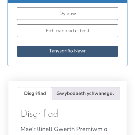
Tanysgrifio Nawr
Disgrifiad
Gwybodaeth ychwanegol
Disgrifiad
Mae'r llinell Gwerth Premiwm o