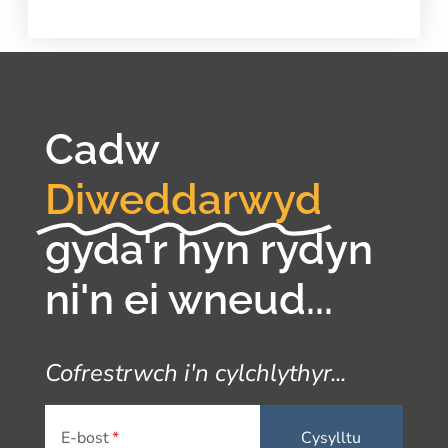
Cadw
Diweddarwyd
gyda'r hyn rydyn
ni'n ei wneud...
Cofrestrwch i'n cylchlythyr...
E-bost