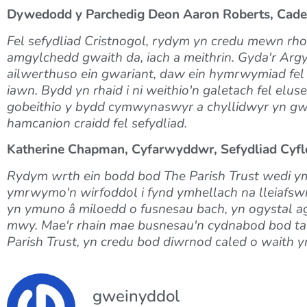
Dywedodd y Parchedig Deon Aaron Roberts, Cadei
Fel sefydliad Cristnogol, rydym yn credu mewn rhoi
amgylchedd gwaith da, iach a meithrin. Gyda'r Ar
ailwerthuso ein gwariant, daw ein hymrwymiad fel 
iawn. Bydd yn rhaid i ni weithio'n galetach fel elus
gobeithio y bydd cymwynaswyr a chyllidwyr yn gw
hamcanion craidd fel sefydliad.
Katherine Chapman, Cyfarwyddwr, Sefydliad Cy
Rydym wrth ein bodd bod The Parish Trust wedi ymu
ymrwymo'n wirfoddol i fynd ymhellach na lleiafswm 
yn ymuno â miloedd o fusnesau bach, yn ogystal a
mwy. Mae'r rhain
mae busnesau'n cydnabod bod tal
Parish Trust, yn credu bod diwrnod caled o waith 
gweinyddol