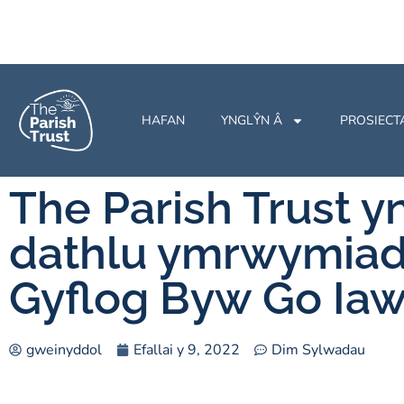
HAFAN
YNGLŶN Â
PROSIECT
The Parish Trust y
dathlu ymrwymiad
Gyflog Byw Go Ia
gweinyddol
Efallai y 9, 2022
Dim Sylwadau