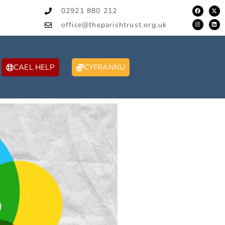
02921 880 212
office@theparishtrust.org.uk
CAEL HELP
CYFRANNU