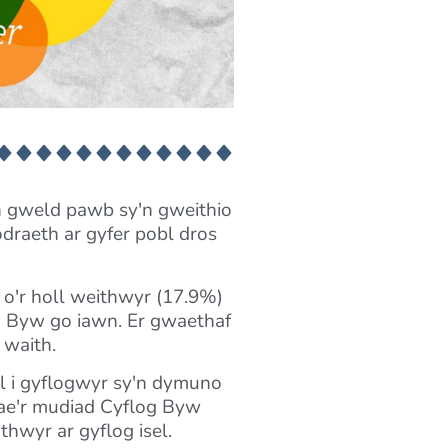
 gweld pawb sy'n gweithio
draeth ar gyfer pobl dros
o'r holl weithwyr (17.9%)
og Byw go iawn. Er gwaethaf
 waith.
ol i gyflogwyr sy'n dymuno
 mae'r mudiad Cyflog Byw
thwyr ar gyflog isel.