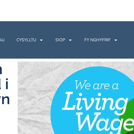
AU
CYSYLLTU
SIOP
FY NGHYFRIF
n
 i
wn