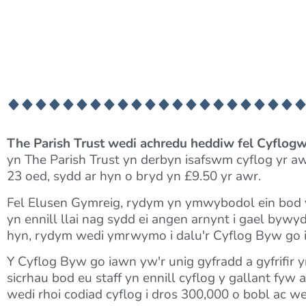
The Parish Trust wedi achredu heddiw fel Cyflog
yn The Parish Trust yn derbyn isafswm cyflog yr a
23 oed, sydd ar hyn o bryd yn £9.50 yr awr.
Fel Elusen Gymreig, rydym yn ymwybodol ein bod 
yn ennill llai nag sydd ei angen arnynt i gael byw
hyn, rydym wedi ymrwymo i dalu'r Cyflog Byw go i
Y Cyflog Byw go iawn yw'r unig gyfradd a gyfrifir
sicrhau bod eu staff yn ennill cyflog y gallant fy
wedi rhoi codiad cyflog i dros 300,000 o bobl ac we