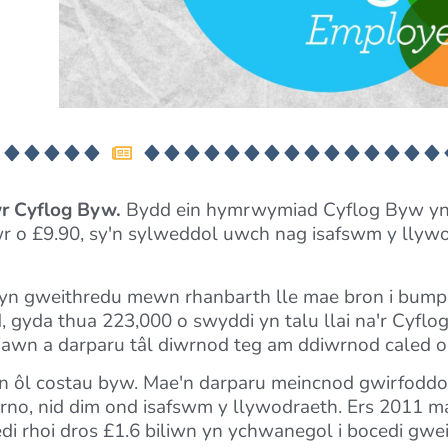
wr Cyflog Byw.
Bydd ein hymrwymiad Cyflog Byw yn
wr o £9.90, sy'n sylweddol uwch nag isafswm y llywo
yn gweithredu mewn rhanbarth lle mae bron i bump 
yd, gyda thua 223,000 o swyddi yn talu llai na'r Cyfl
awn a darparu tâl diwrnod teg am ddiwrnod caled o
 yn ôl costau byw. Mae'n darparu meincnod gwirfodd
w arno, nid dim ond isafswm y llywodraeth. Ers 2011
di rhoi dros £1.6 biliwn yn ychwanegol i bocedi gwei