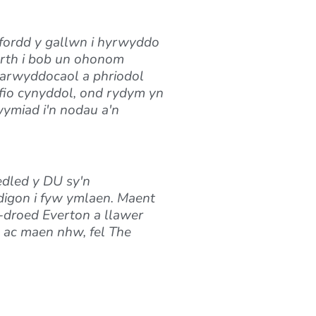
ffordd y gallwn i hyrwyddo
wrth i bob un ohonom
 arwyddocaol a phriodol
affio cynyddol, ond rydym yn
ymiad i'n nodau a'n
edled y DU sy'n
 digon i fyw ymlaen.
Maent
-droed Everton a llawer
 ac maen nhw, fel The