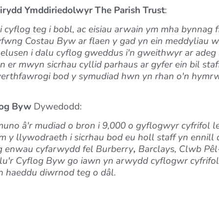
rydd Ymddiriedolwyr The Parish Trust
:
 cyflog teg i bobl, ac eisiau arwain ym mha bynnag 
gyfwng Costau Byw ar flaen y gad yn ein meddyliau 
elusen i dalu cyflog gweddus i'n gweithwyr ar adeg
en er mwyn sicrhau cyllid parhaus ar gyfer ein bil st
erthfawrogi bod y symudiad hwn yn rhan o'n hymrw
flog Byw
Dywedodd:
no â'r mudiad o bron i 9,000 o gyflogwyr cyfrifol l
y llywodraeth i sicrhau bod eu holl staff yn ennill
g enwau cyfarwydd fel Burberry
,
Barclays, Clwb Pêl
u'r Cyflog Byw go iawn yn arwydd cyflogwr cyfrifol
yn haeddu diwrnod teg o dâl.