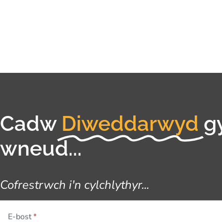
Cadw
Diweddarwyd
g
wneud...
Cofrestrwch i'n cylchlythyr...
E-bost