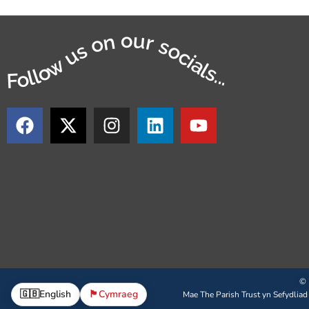
Follow us on our socials...
© 
🇬🇧
English
🏴󠁧󠁢󠁷󠁬󠁳󠁿
Cymraeg
Mae The Parish Trust yn Sefydliad