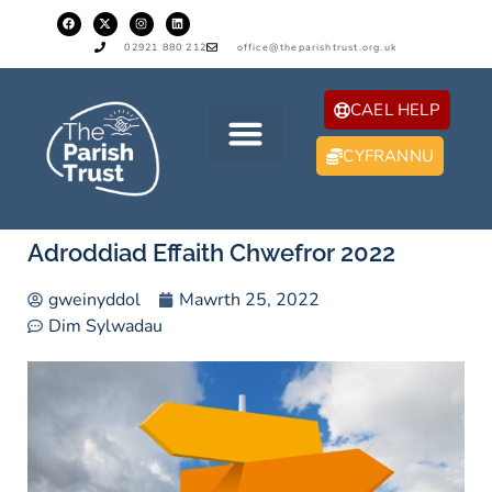
02921 880 212
office@theparishtrust.org.uk
CAEL HELP
CYFRANNU
Adroddiad Effaith Chwefror 2022
gweinyddol
Mawrth 25, 2022
Dim Sylwadau