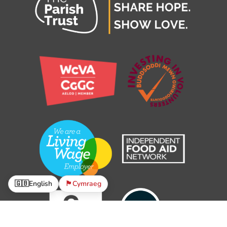
🇬🇧
English
🏴󠁧󠁢󠁷󠁬󠁳󠁿
Cymraeg