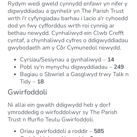
Rydym wedi gweld cynnydd enfawr yn nifer y
digwyddiadau a gynhelir yn The Parish Trust
wrth i'r cyfyngiadau barhau i lacio a'r cyhoedd
dod yn fwy cyfforddus wrth roi cynnig ar
bethau newydd. Cynhaliwyd ein Clwb Crefft
cyntaf, a chynhaliwyd cyfres o ddigwyddiadau
gwybodaeth am y Côr Cymunedol newydd.
Cyrsiau/Sesiynau a gynhaliwyd –
14
Pobl sy'n mynychu digwyddiadau –
249
Bagiau o Sbwriel a Gasglwyd trwy Talk n
Tidy –
18
Gwirfoddoli
Ni allai ein gwaith ddigwydd heb y dorf
ymroddedig o wirfoddolwyr sy The Parish
Trust n ffurfio Teulu Gwirfoddoli.
Oriau gwirfoddoli a roddir –
585