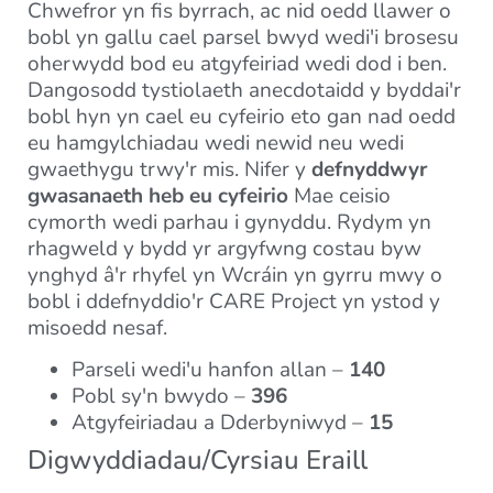
Chwefror yn fis byrrach, ac nid oedd llawer o
bobl yn gallu cael parsel bwyd wedi'i brosesu
oherwydd bod eu atgyfeiriad wedi dod i ben.
Dangosodd tystiolaeth anecdotaidd y byddai'r
bobl hyn yn cael eu cyfeirio eto gan nad oedd
eu hamgylchiadau wedi newid neu wedi
gwaethygu trwy'r mis. Nifer y
defnyddwyr
gwasanaeth heb eu cyfeirio
Mae ceisio
cymorth wedi parhau i gynyddu. Rydym yn
rhagweld y bydd yr argyfwng costau byw
ynghyd â'r rhyfel yn Wcráin yn gyrru mwy o
bobl i ddefnyddio'r CARE Project yn ystod y
misoedd nesaf.
Parseli wedi'u hanfon allan –
140
Pobl sy'n bwydo –
396
Atgyfeiriadau a Dderbyniwyd –
15
Digwyddiadau/Cyrsiau Eraill