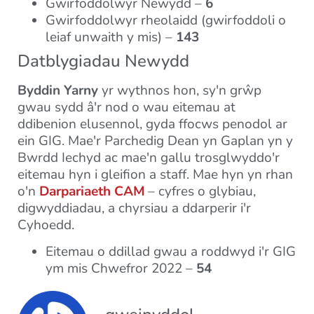
Gwirfoddolwyr Newydd –
6
Gwirfoddolwyr rheolaidd (gwirfoddoli o
leiaf unwaith y mis) –
143
Datblygiadau Newydd
Byddin Yarny
yr wythnos hon, sy'n grŵp
gwau sydd â'r nod o wau eitemau at
ddibenion elusennol, gyda ffocws penodol ar
ein GIG. Mae'r Parchedig Dean yn Gaplan yn y
Bwrdd Iechyd ac mae'n gallu trosglwyddo'r
eitemau hyn i gleifion a staff. Mae hyn yn rhan
o'n
Darpariaeth CAM
– cyfres o glybiau,
digwyddiadau, a chyrsiau a ddarperir i'r
Cyhoedd.
Eitemau o ddillad gwau a roddwyd i'r GIG
ym mis Chwefror 2022 –
54