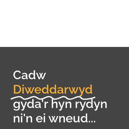
Cadw
Diweddarwyd
gyda'r hyn rydyn
ni'n ei wneud...