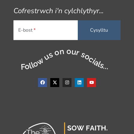
Cofrestrwch i'n cylchlythyr...
E-bost
Follow us on our socials...