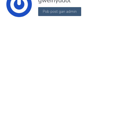
gweinyddol
Pob post gan admin