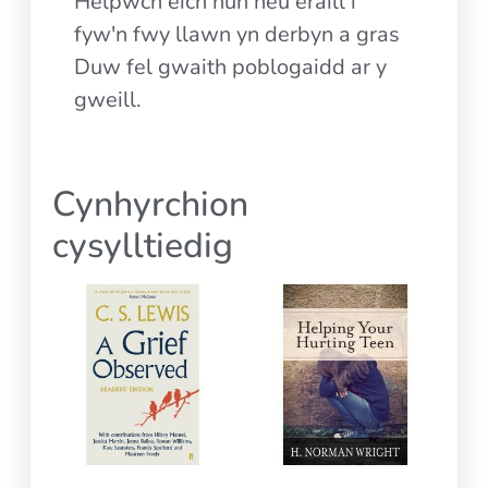
Helpwch eich hun neu eraill i
fyw'n fwy llawn yn derbyn a gras
Duw fel gwaith poblogaidd ar y
gweill.
Cynhyrchion
cysylltiedig