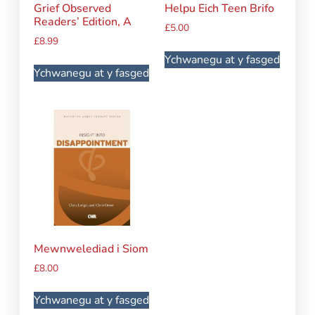
Grief Observed
Helpu Eich Teen Brifo
Readers’ Edition, A
£
5.00
£
8.99
Ychwanegu at y fasged
Ychwanegu at y fasged
Mewnwelediad i Siom
£
8.00
Ychwanegu at y fasged