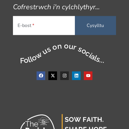
Cofrestrwch i'n cylchlythyr...
E-bost
Follow us on our socials...