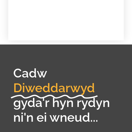
Cadw
Diweddarwyd
gyda'r hyn rydyn
ni'n ei wneud...