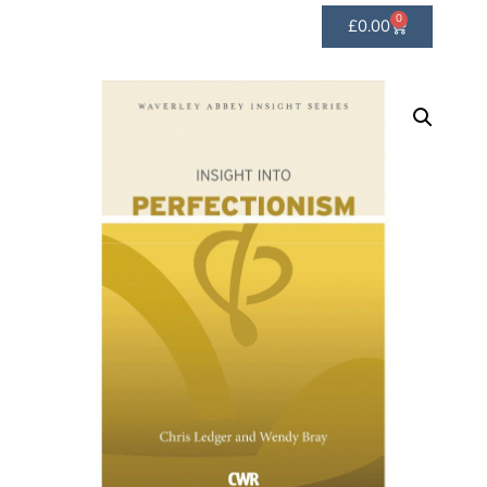
0
£
0.00