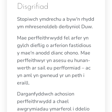
Disgrifiad
Stopiwch ymdrechu a byw'n rhydd
ym mhresenoldeb derbyniol Duw.
Mae perffeithrwydd fel arfer yn
gylch dieflig o arferion fastidious
y mae'n anodd dianc ohono. Mae
perffeithwyr yn asesu eu hunan-
werth ar sail eu perfformiad – ac
yn aml yn gwneud yr un peth i
eraill.
Darganfyddwch achosion
perffeithrwydd a chael
awgrymiadau ymarferol i ddelio