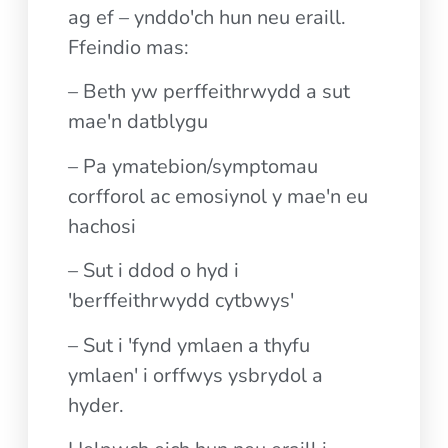
ag ef – ynddo'ch hun neu eraill.
Ffeindio mas:
– Beth yw perffeithrwydd a sut
mae'n datblygu
– Pa ymatebion/symptomau
corfforol ac emosiynol y mae'n eu
hachosi
– Sut i ddod o hyd i
'berffeithrwydd cytbwys'
– Sut i 'fynd ymlaen a thyfu
ymlaen' i orffwys ysbrydol a
hyder.