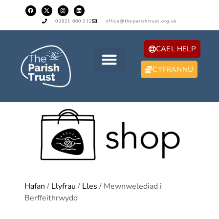
02921 880 212
office@theparishtrust.org.uk
CAEL HELP
CYFRANNU
Hafan
/
Llyfrau
/
Lles
/ Mewnwelediad i
Berffeithrwydd