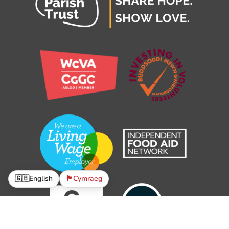
🇬🇧
English
🏴󠁧󠁢󠁷󠁬󠁳󠁿
Cymraeg