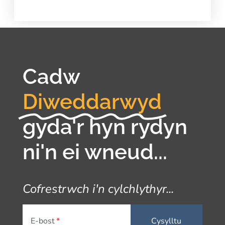
Cadw
Diweddarwyd
gyda'r hyn rydyn
ni'n ei wneud...
Cofrestrwch i'n cylchlythyr...
E-bost