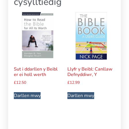
cysylltiedig
Sut i ddarllen y Beibl
Llyfr y Beibl: Canllaw
er ei holl werth
Defnyddiwr, Y
£
12.50
£
12.99
Darllen mwy
Darllen mwy