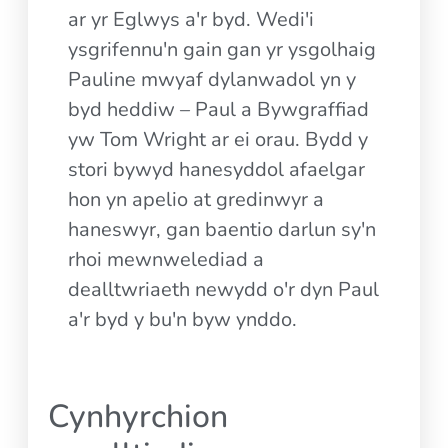
ar yr Eglwys a'r byd. Wedi'i
ysgrifennu'n gain gan yr ysgolhaig
Pauline mwyaf dylanwadol yn y
byd heddiw – Paul a Bywgraffiad
yw Tom Wright ar ei orau. Bydd y
stori bywyd hanesyddol afaelgar
hon yn apelio at gredinwyr a
haneswyr, gan baentio darlun sy'n
rhoi mewnwelediad a
dealltwriaeth newydd o'r dyn Paul
a'r byd y bu'n byw ynddo.
Cynhyrchion