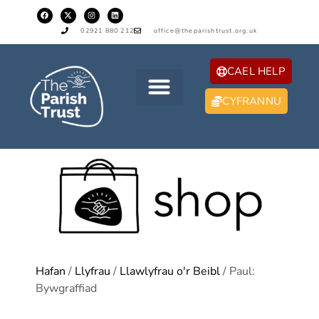
02921 880 212
office@theparishtrust.org.uk
CAEL HELP
CYFRANNU
Hafan
/
Llyfrau
/
Llawlyfrau o'r Beibl
/ Paul:
Bywgraffiad