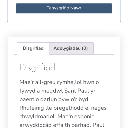
Tanysgrifio Nawr
Disgrifiad
Adolygiadau (0)
Disgrifiad
Mae'r ail-greu cymhellol hwn o
fywyd a meddwl Sant Paul yn
paentio darlun byw o'r byd
Rhufeinig lle pregethodd ei neges
chwyldroadol. Mae'n esbonio
arwyddocâd effaith barhaol Paul