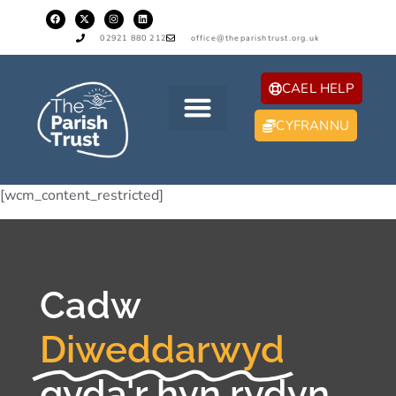
02921 880 212
office@theparishtrust.org.uk
CAEL HELP
CYFRANNU
[wcm_content_restricted]
Cadw
Diweddarwyd
gyda'r hyn rydyn