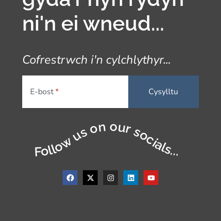
ni'n ei wneud...
Cofrestrwch i'n cylchlythyr...
E-bost
Follow us on our socials...