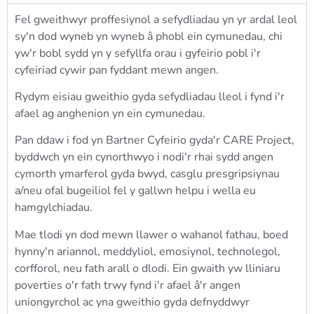
Fel gweithwyr proffesiynol a sefydliadau yn yr ardal leol
sy'n dod wyneb yn wyneb â phobl ein cymunedau, chi
yw'r bobl sydd yn y sefyllfa orau i gyfeirio pobl i'r
cyfeiriad cywir pan fyddant mewn angen.
Rydym eisiau gweithio gyda sefydliadau lleol i fynd i'r
afael ag anghenion yn ein cymunedau.
Pan ddaw i fod yn Bartner Cyfeirio gyda'r CARE Project,
byddwch yn ein cynorthwyo i nodi'r rhai sydd angen
cymorth ymarferol gyda bwyd, casglu presgripsiynau
a/neu ofal bugeiliol fel y gallwn helpu i wella eu
hamgylchiadau.
Mae tlodi yn dod mewn llawer o wahanol fathau, boed
hynny'n ariannol, meddyliol, emosiynol, technolegol,
corfforol, neu fath arall o dlodi. Ein gwaith yw lliniaru
poverties o'r fath trwy fynd i'r afael â'r angen
uniongyrchol ac yna gweithio gyda defnyddwyr