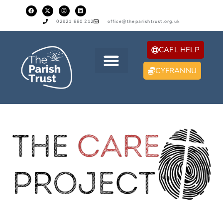
02921 880 212
office@theparishtrust.org.uk
CAEL HELP
CYFRANNU