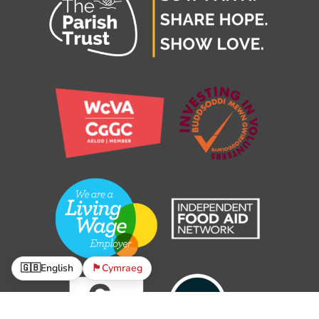
🇬🇧
English
🏴󠁧󠁢󠁷󠁬󠁳󠁿
Cymraeg