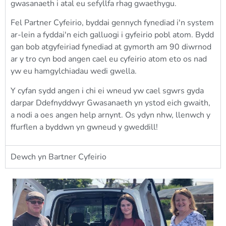
gwasanaeth i atal eu sefyllfa rhag gwaethygu.
Fel Partner Cyfeirio, byddai gennych fynediad i'n system
ar-lein a fyddai'n eich galluogi i gyfeirio pobl atom. Bydd
gan bob atgyfeiriad fynediad at gymorth am 90 diwrnod
ar y tro cyn bod angen cael eu cyfeirio atom eto os nad
yw eu hamgylchiadau wedi gwella.
Y cyfan sydd angen i chi ei wneud yw cael sgwrs gyda
darpar Ddefnyddwyr Gwasanaeth yn ystod eich gwaith,
a nodi a oes angen help arnynt. Os ydyn nhw, llenwch y
ffurflen a byddwn yn gwneud y gweddill!
Dewch yn Bartner Cyfeirio