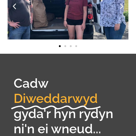
Cadw
Diweddarwyd
gyda'r hyn rydyn
ni'n ei wneud...