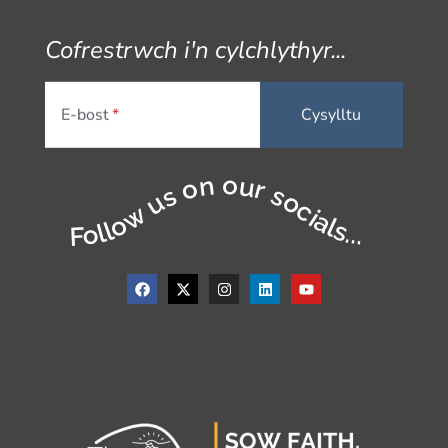
Cofrestrwch i'n cylchlythyr...
E-bost
Follow us on our socials...