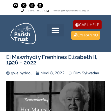
02921 880 212
office@theparishtrust.org.uk
CAEL HELP
CYFRANNU
Ei Mawrhydi y Frenhines Elizabeth II,
1926 – 2022
gweinyddol
Medi 8, 2022
Dim Sylwadau