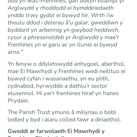
bod yn was-Frenhines, gan ddilyn esiampl yr
Arglwydd y rhoddodd ei hymddiriedaeth
ynddo trwy gydol ei bywyd hir. Wrth i'w
theulu ddod i delerau â'u galar, gweddïwn y
byddant yn arbennig yn gwybod heddwch,
cysur a phresenoldeb yr Arglwydd y mae'r
Frenhines yn ei garu ac yn llunio ei bywyd
arno."
Yn fenyw o ddyletswydd anhygoel, aberthol,
mae Ei Mawrhydi y Frenhines wedi neilltuo ei
bywyd cyfan i wasanaethu, yn eu plith,
cydnabod, hyrwyddo a dathlu'r sector
elusennol. Hi yw'r frenhines hiraf yn hanes
Prydain.
The Parish Trust ymuno â miliynau o bobl
ledled y byd i alaru colled fawr a diriaethol.
Gweddi ar farwolaeth Ei Mawrhydi y