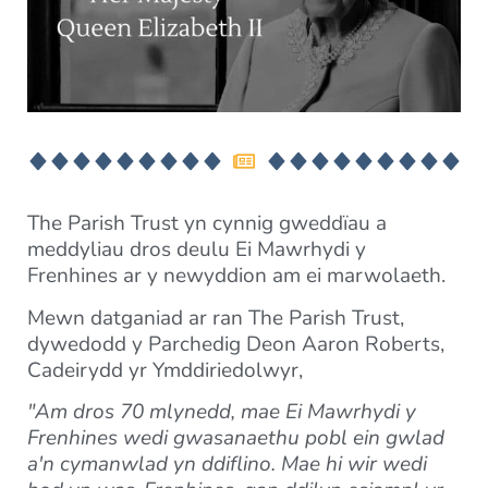
The Parish Trust yn cynnig gweddïau a
meddyliau dros deulu Ei Mawrhydi y
Frenhines ar y newyddion am ei marwolaeth.
Mewn datganiad ar ran The Parish Trust,
dywedodd y Parchedig Deon Aaron Roberts,
Cadeirydd yr Ymddiriedolwyr,
"Am dros 70 mlynedd, mae Ei Mawrhydi y
Frenhines wedi gwasanaethu pobl ein gwlad
a'n cymanwlad yn ddiflino. Mae hi wir wedi