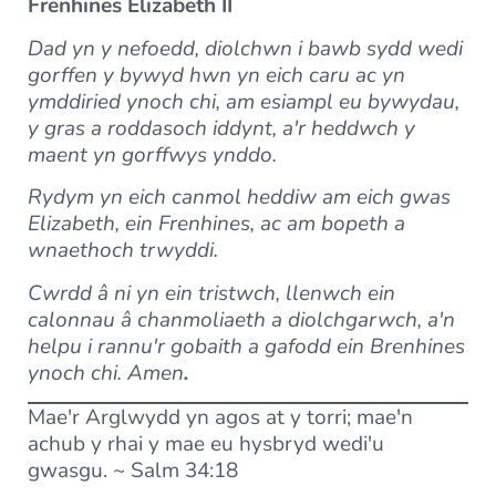
Frenhines Elizabeth II
Dad yn y nefoedd, diolchwn i bawb sydd wedi
gorffen y bywyd hwn yn eich caru ac yn
ymddiried ynoch chi, am esiampl eu bywydau,
y gras a roddasoch iddynt, a'r heddwch y
maent yn gorffwys ynddo.
Rydym yn eich canmol heddiw am eich gwas
Elizabeth, ein Frenhines, ac am bopeth a
wnaethoch trwyddi.
Cwrdd â ni yn ein tristwch, llenwch ein
calonnau â chanmoliaeth a diolchgarwch, a'n
helpu i rannu'r gobaith a gafodd ein Brenhines
ynoch chi. Amen
.
Mae'r Arglwydd yn agos at y torri; mae'n
achub y rhai y mae eu hysbryd wedi'u
gwasgu. ~ Salm 34:18