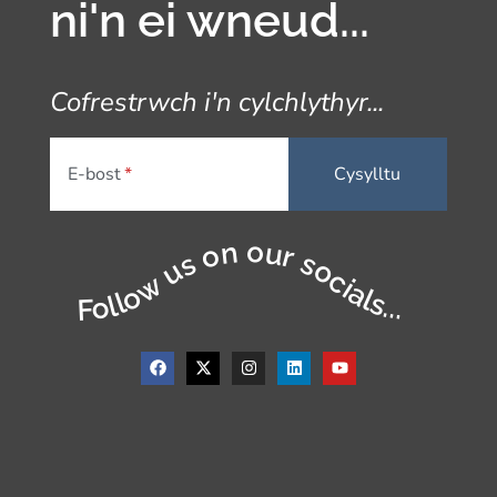
ni'n ei wneud...
Cofrestrwch i'n cylchlythyr...
E-bost
Follow us on our socials...