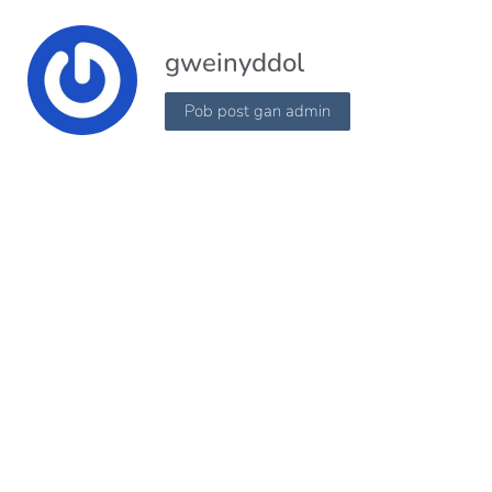
gweinyddol
Pob post gan admin