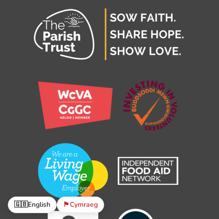
🇬🇧
English
🏴󠁧󠁢󠁷󠁬󠁳󠁿
Cymraeg