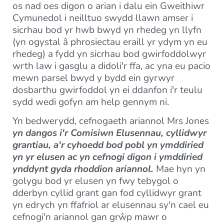
os nad oes digon o arian i dalu ein Gweithiwr
Cymunedol i neilltuo swydd llawn amser i
sicrhau bod yr hwb bwyd yn rhedeg yn llyfn
(yn ogystal â phrosiectau eraill yr ydym yn eu
rhedeg) a fydd yn sicrhau bod gwirfoddolwyr
wrth law i gasglu a didoli'r ffa, ac yna eu pacio
mewn parsel bwyd y bydd ein gyrwyr
dosbarthu gwirfoddol yn ei ddanfon i'r teulu
sydd wedi gofyn am help gennym ni.
Yn bedwerydd, cefnogaeth ariannol Mrs Jones
yn dangos i'r Comisiwn Elusennau, cyllidwyr
grantiau, a'r cyhoedd bod pobl yn ymddiried
yn yr elusen ac yn cefnogi digon i ymddiried
ynddynt gyda rhoddion ariannol.
Mae hyn yn
golygu bod yr elusen yn fwy tebygol o
dderbyn cyllid grant gan fod cyllidwyr grant
yn edrych yn ffafriol ar elusennau sy'n cael eu
cefnogi'n ariannol gan grŵp mawr o