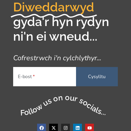
Diweddarwyd
gyda'r hyn rydyn
ni'n ei wneud...
Cofrestrwch i'n cylchlythyr...
E-bost
Follow us on our socials...