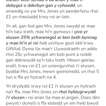
debygol o dderbyn gan y cyhoedd
, yn
enwedig os yw Mrs. Jones yn penderfynu rhoi
£1 yn rheolaidd trwy roi ar-lein.
Yn ail, gan fod gan Mrs. Jones swydd ac mae
hi'n talu treth, mae hi'n gymwys i g
ive yr
elusen 25% ychwanegol ar ben beth bynnag
y mae hi'n ei roi
heb unrhyw gost iddi
trwy
GiftAid. Dyma lle mae'r Llywodraeth yn addo
rhoi 25c ychwanegol am bob punt a roddir
gan ddinesydd sy'n talu treth. Mewn geiriau
eraill, trwy roi £1 yn uniongyrchol i'r elusen,
byddai Mrs Jones, mewn gwirionedd, yn rhoi 5
tun o ffa yn hytrach na 4.
Yn drydydd, trwy roi £1 i'r elusen yn hytrach
na'r ffa, mae Mrs Jones yn
rhoi hyblygrwydd
i'r elusen
i roi arian lle mae ei angen. Does dim
pwynt i dunelli o ffa eistedd yn ein hwb bwyd