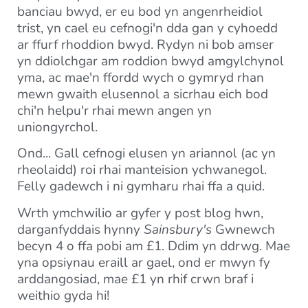
banciau bwyd, er eu bod yn angenrheidiol
trist, yn cael eu cefnogi'n dda gan y cyhoedd
ar ffurf rhoddion bwyd. Rydyn ni bob amser
yn ddiolchgar am roddion bwyd amgylchynol
yma, ac mae'n ffordd wych o gymryd rhan
mewn gwaith elusennol a sicrhau eich bod
chi'n helpu'r rhai mewn angen yn
uniongyrchol.
Ond... Gall cefnogi elusen yn ariannol (ac yn
rheolaidd) roi rhai manteision ychwanegol.
Felly gadewch i ni gymharu rhai ffa a quid.
Wrth ymchwilio ar gyfer y post blog hwn,
darganfyddais hynny
Sainsbury's
Gwnewch
becyn 4 o ffa pobi am £1. Ddim yn ddrwg. Mae
yna opsiynau eraill ar gael, ond er mwyn fy
arddangosiad, mae £1 yn rhif crwn braf i
weithio gyda hi!