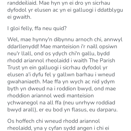
randdeiliaid. Mae hyn yn ei dro yn sicrhau
dyfodol yr elusen ac yn ei galluogi i ddatblygu
ei gwaith.
I gloi felly, ffa neu quid?
Wel, mae hynny'n dibynnu arnoch chi, annwyl
ddarllenydd! Mae manteision i'r naill opsiwn
neu'r llall, ond os ydych chi'n gallu, bydd
rhodd ariannol rheolaidd i waith The Parish
Trust yn ein galluogi i sicrhau dyfodol yr
elusen a'i dyfu fel y gallwn barhau i wneud
gwahaniaeth. Mae ffa yn wych ac nid ydym
byth yn dweud na i roddion bwyd, ond mae
rhoddion ariannol wedi manteision
ychwanegol na all ffa (neu unrhyw roddiad
bwyd arall), er eu bod yn flasus, eu darparu.
Os hoffech chi wneud rhodd ariannol
rheolaidd, yna y cyfan sydd angen i chi ei