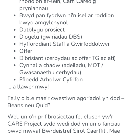
rhoddion ar-lein, Caffi Caredig
pryniannau
Bwyd pan fyddwn ni'n isel ar roddion
bwyd amgylchynol
Datblygu prosiect
Diogelu (gwiriadau DBS)
Hyfforddiant Staff a Gwirfoddolwyr
Offer
Dibrisiant (cerbydau ac offer TG ac ati)
Cynnal a chadw (adeiladu, MOT /
Gwasanaethu cerbydau)
Ffioedd Arholwr Cyfrifon
… a llawer mwy!
Felly o ble mae'r cwestiwn agoriadol yn dod –
Beans neu Quid?
Wel, un o'n prif brosiectau fel elusen yw'r
CARE Project sydd wedi dod yn un o fanciau
bwyd mwyaf Bwrdeistref Sirol Caerffili. Mae