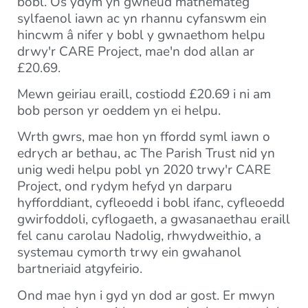
bobl. Os ydym yn gwneud mathemateg
sylfaenol iawn ac yn rhannu cyfanswm ein
hincwm â nifer y bobl y gwnaethom helpu
drwy'r CARE Project, mae'n dod allan ar
£20.69.
Mewn geiriau eraill, costiodd £20.69 i ni am
bob person yr oeddem yn ei helpu.
Wrth gwrs, mae hon yn ffordd syml iawn o
edrych ar bethau, ac The Parish Trust nid yn
unig wedi helpu pobl yn 2020 trwy'r CARE
Project, ond rydym hefyd yn darparu
hyfforddiant, cyfleoedd i bobl ifanc, cyfleoedd
gwirfoddoli, cyflogaeth, a gwasanaethau eraill
fel canu carolau Nadolig, rhwydweithio, a
systemau cymorth trwy ein gwahanol
bartneriaid atgyfeirio.
Ond mae hyn i gyd yn dod ar gost. Er mwyn