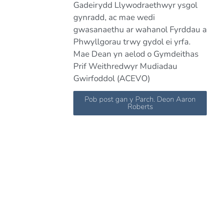
Gadeirydd Llywodraethwyr ysgol
gynradd, ac mae wedi
gwasanaethu ar wahanol Fyrddau a
Phwyllgorau trwy gydol ei yrfa.
Mae Dean yn aelod o Gymdeithas
Prif Weithredwyr Mudiadau
Gwirfoddol (ACEVO)
Pob post gan y Parch. Deon Aaron
Roberts