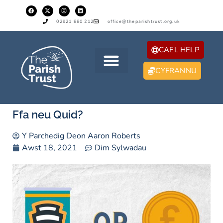
02921 880 212
office@theparishtrust.org.uk
CAEL HELP
CYFRANNU
Ffa neu Quid?
Y Parchedig Deon Aaron Roberts
Awst 18, 2021
Dim Sylwadau