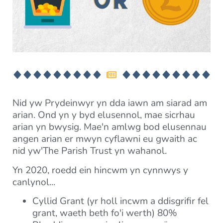
Nid yw Prydeinwyr yn dda iawn am siarad am
arian. Ond yn y byd elusennol, mae sicrhau
arian yn bwysig. Mae'n amlwg bod elusennau
angen arian er mwyn cyflawni eu gwaith ac
nid yw'The Parish Trust yn wahanol.
Yn 2020, roedd ein hincwm yn cynnwys y
canlynol...
Cyllid Grant (yr holl incwm a ddisgrifir fel
grant, waeth beth fo'i werth) 80%