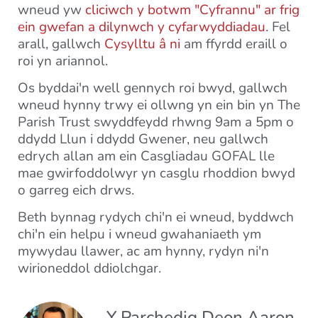
wneud yw
cliciwch y botwm "Cyfrannu" ar frig
ein gwefan a dilynwch y cyfarwyddiadau
. Fel
arall, gallwch
Cysylltu â ni
am ffyrdd eraill o
roi yn ariannol.
Os byddai'n well gennych roi bwyd, gallwch
wneud hynny trwy ei ollwng yn ein bin yn The
Parish Trust swyddfeydd rhwng 9am a 5pm o
ddydd Llun i ddydd Gwener, neu gallwch
edrych allan am ein Casgliadau GOFAL lle
mae gwirfoddolwyr yn casglu rhoddion bwyd
o garreg eich drws.
Beth bynnag rydych chi'n ei wneud, byddwch
chi'n ein helpu i wneud gwahaniaeth ym
mywydau llawer, ac am hynny, rydyn ni'n
wirioneddol ddiolchgar.
Y Parchedig Deon Aaron