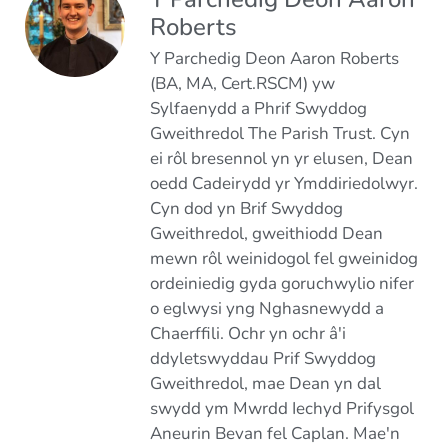
Roberts
Y Parchedig Deon Aaron Roberts
(BA, MA, Cert.RSCM) yw
Sylfaenydd a Phrif Swyddog
Gweithredol The Parish Trust. Cyn
ei rôl bresennol yn yr elusen, Dean
oedd Cadeirydd yr Ymddiriedolwyr.
Cyn dod yn Brif Swyddog
Gweithredol, gweithiodd Dean
mewn rôl weinidogol fel gweinidog
ordeiniedig gyda goruchwylio nifer
o eglwysi yng Nghasnewydd a
Chaerffili. Ochr yn ochr â'i
ddyletswyddau Prif Swyddog
Gweithredol, mae Dean yn dal
swydd ym Mwrdd Iechyd Prifysgol
Aneurin Bevan fel Caplan. Mae'n