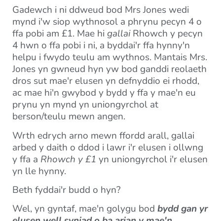
Gadewch i ni ddweud bod Mrs Jones wedi
mynd i'w siop wythnosol a phrynu pecyn 4 o
ffa pobi am £1. Mae hi
gallai
Rhowch y pecyn
4 hwn o ffa pobi i ni, a byddai'r ffa hynny'n
helpu i fwydo teulu am wythnos. Mantais Mrs.
Jones yn gwneud hyn yw bod ganddi reolaeth
dros sut mae'r elusen yn defnyddio ei rhodd,
ac mae hi'n gwybod y bydd y ffa y mae'n eu
prynu yn mynd yn uniongyrchol at
berson/teulu mewn angen.
Wrth edrych arno mewn ffordd arall, gallai
arbed y daith o ddod i lawr i'r elusen i ollwng
y ffa a
Rhowch y £1
yn uniongyrchol i'r elusen
yn lle hynny.
Beth fyddai'r budd o hyn?
Wel, yn gyntaf, mae'n golygu bod
bydd gan yr
elusen well syniad o ba arian y mae'n