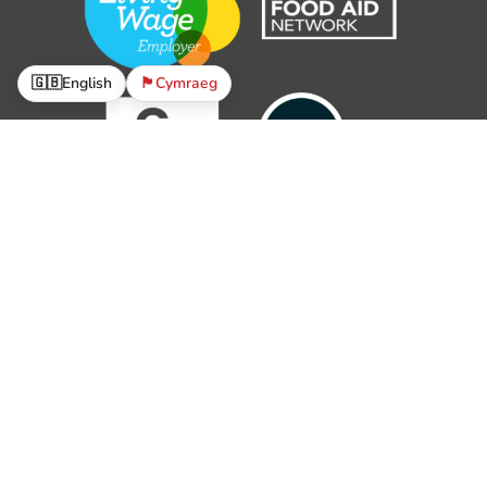
🇬🇧
English
🏴󠁧󠁢󠁷󠁬󠁳󠁿
Cymraeg