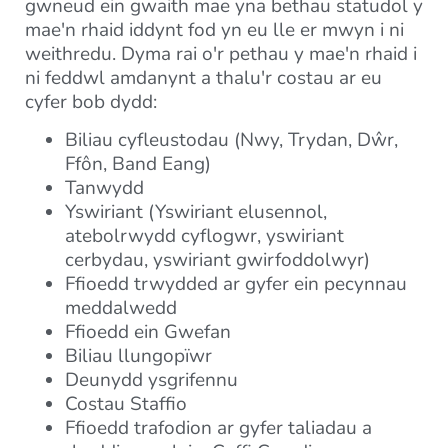
gwneud ein gwaith mae yna bethau statudol y
mae'n rhaid iddynt fod yn eu lle er mwyn i ni
weithredu. Dyma rai o'r pethau y mae'n rhaid i
ni feddwl amdanynt a thalu'r costau ar eu
cyfer bob dydd:
Biliau cyfleustodau (Nwy, Trydan, Dŵr,
Ffôn, Band Eang)
Tanwydd
Yswiriant (Yswiriant elusennol,
atebolrwydd cyflogwr, yswiriant
cerbydau, yswiriant gwirfoddolwyr)
Ffioedd trwydded ar gyfer ein pecynnau
meddalwedd
Ffioedd ein Gwefan
Biliau llungopïwr
Deunydd ysgrifennu
Costau Staffio
Ffioedd trafodion ar gyfer taliadau a