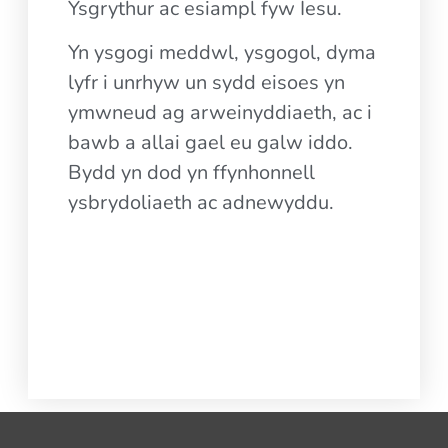
Ysgrythur ac esiampl fyw Iesu.
Yn ysgogi meddwl, ysgogol, dyma
lyfr i unrhyw un sydd eisoes yn
ymwneud ag arweinyddiaeth, ac i
bawb a allai gael eu galw iddo.
Bydd yn dod yn ffynhonnell
ysbrydoliaeth ac adnewyddu.