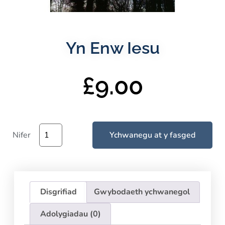
Yn Enw Iesu
£
9.00
Nifer
Ychwanegu at y fasged
Disgrifiad
Gwybodaeth ychwanegol
Adolygiadau (0)