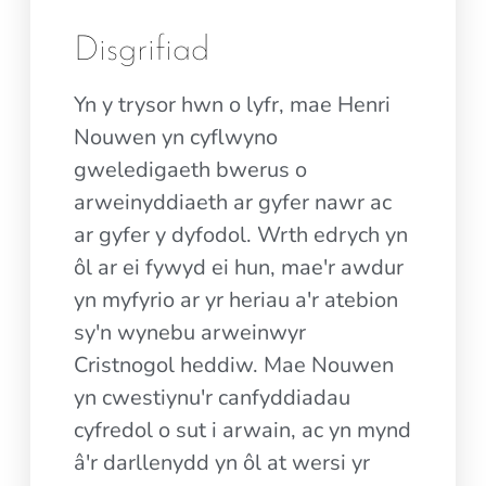
Disgrifiad
Yn y trysor hwn o lyfr, mae Henri
Nouwen yn cyflwyno
gweledigaeth bwerus o
arweinyddiaeth ar gyfer nawr ac
ar gyfer y dyfodol. Wrth edrych yn
ôl ar ei fywyd ei hun, mae'r awdur
yn myfyrio ar yr heriau a'r atebion
sy'n wynebu arweinwyr
Cristnogol heddiw. Mae Nouwen
yn cwestiynu'r canfyddiadau
cyfredol o sut i arwain, ac yn mynd
â'r darllenydd yn ôl at wersi yr