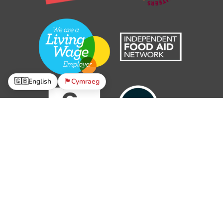
🇬🇧
English
🏴󠁧󠁢󠁷󠁬󠁳󠁿
Cymraeg