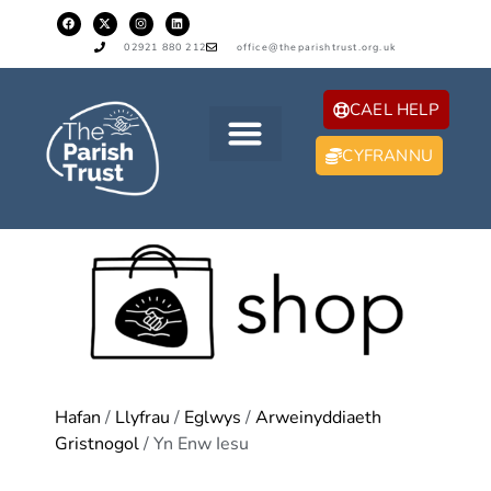
02921 880 212
office@theparishtrust.org.uk
CAEL HELP
CYFRANNU
Hafan
/
Llyfrau
/
Eglwys
/
Arweinyddiaeth
Gristnogol
/ Yn Enw Iesu