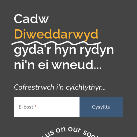
Cadw
Diweddarwyd
gyda'r hyn rydyn
ni'n ei wneud...
Cofrestrwch i'n cylchlythyr...
E-bost
Follow us on our socials...