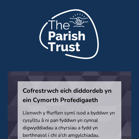
Cofrestrwch eich diddordeb yn
ein Cymorth Profedigaeth
Llenwch y ffurflen syml isod a byddwn yn
cysylltu â ni pan fyddwn yn cynnal
digwyddiadau a chyrsiau a fydd yn
berthnasol i chi a'ch amgylchiadau.