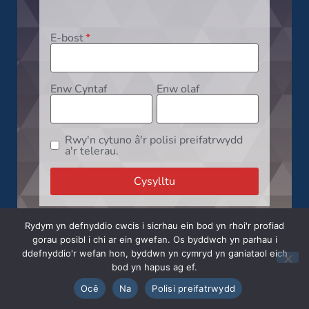
E-bost
Enw Cyntaf
Enw olaf
Rwy'n cytuno â'r polisi preifatrwydd
a'r telerau.
Rydym yn defnyddio cwcis i sicrhau ein bod yn rhoi'r profiad
gorau posibl i chi ar ein gwefan. Os byddwch yn parhau i
ddefnyddio'r wefan hon, byddwn yn cymryd yn ganiataol eich
bod yn hapus ag ef.
🇬🇧
English
🏴󠁧󠁢󠁷󠁬󠁳󠁿
Cymraeg
Ocê
Na
Polisi preifatrwydd