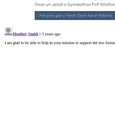
Dean yn aelod o Gymdeithas Prif Weith
Pob post gan y Parch. Deon Aaron Roberts