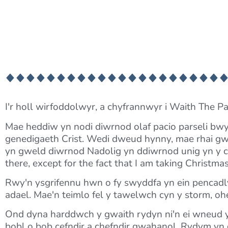
I'r holl wirfoddolwyr, a chyfrannwyr i Waith The Pa
Mae heddiw yn nodi diwrnod olaf pacio parseli bwyd,
genedigaeth Crist. Wedi dweud hynny, mae rhai gwirf
yn gweld diwrnod Nadolig yn ddiwrnod unig yn y ca
there, except for the fact that I am taking Christmas
Rwy'n ysgrifennu hwn o fy swyddfa yn ein pencadly
adael. Mae'n teimlo fel y tawelwch cyn y storm, 
Ond dyna harddwch y gwaith rydyn ni'n ei wneud 
bobl o bob cefndir a chefndir gwahanol. Rydym yn g