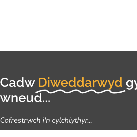
Cadw
Diweddarwyd
g
wneud...
Cofrestrwch i'n cylchlythyr...