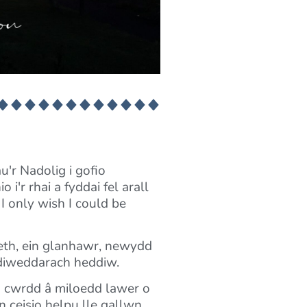
u'r Nadolig i gofio
'r rhai a fyddai fel arall
 only wish I could be
Beth, ein glanhawr, newydd
ddiweddarach heddiw.
 cwrdd â miloedd lawer o
 ceisio helpu lle gallwn.