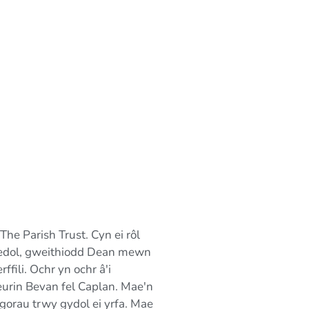
e Parish Trust. Cyn ei rôl
redol, gweithiodd Dean mewn
ili. Ochr yn ochr â'i
rin Bevan fel Caplan. Mae'n
orau trwy gydol ei yrfa. Mae