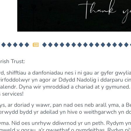
rish Trust:
 shifftiau a danfoniadau nes i ni gau ar gyfer gwylia
oddolwyr yn agor ar Ddydd Nadolig i ddarparu cinio i
lendr. Dyna wir ymroddiad a chariad at y gymuned. I
 services!
s, ar doriad y wawr, pan nad oes neb arall yma, a 
oherwydd bydd yr adeilad yn hive o weithgarwch yn 
yma. Nid oes unrhyw ddiwrnod yr un peth. Rydym yn
weld y gorau, a'r gwaethaf o gymdeithas. Rydyn ni'n