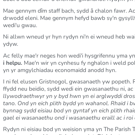
Mae gennym dîm staff bach, sydd â chalon fawr. A
drwodd eleni. Mae gennym hefyd bawb sy'n gysyllti
wedi'u gwau.
Ni allwn wneud yr hyn rydyn ni'n ei wneud heb wai
ydyw.
Ac felly mae'r neges hon wedi'i hysgrifennu yma 
i helpu.
Mae'n wir yn cynhesu fy nghalon i weld pobl
yn yr amgylchiadau economaidd anodd hyn.
I ni fel elusen Gristnogol, gwasanaeth yw popeth. R
ffydd neu beidio, sydd wedi ein gwasanaethu ni, ac
llywodraethwyr yn y byd hwn yn ei arglwyddi dros
tano. Ond yn eich plith bydd yn wahanol. Rhaid i b
bynnag sydd eisiau bod yn gyntaf yn eich plith rh
gael ei wasanaethu ond i wasanaethu eraill ac i roi e
Rydyn ni eisiau bod yn weision yma yn The Parish 