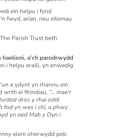
di ein helpu i fynd
'n fwyd, arian, neu eitemau
The Parish Trust beth
h haelioni, a'ch parodrwydd
n i helpu eraill, yn enwedig
p'un a ydynt yn rhannu ein
 wrth ei ffrindiau,
“… mae'r
rdod dros y rhai oddi
 fod yn was i chi, a phwy
 hyd yn oed Mab y Dyn i
 hynny eleni oherwydd pob