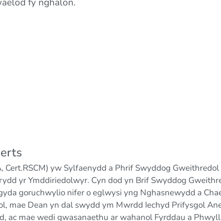
waelod fy nghalon.
erts
 Cert.RSCM) yw Sylfaenydd a Phrif Swyddog Gweithredol Th
irydd yr Ymddiriedolwyr. Cyn dod yn Brif Swyddog Gweith
 gyda goruchwylio nifer o eglwysi yng Nghasnewydd a Chaerff
l, mae Dean yn dal swydd ym Mwrdd Iechyd Prifysgol Aneu
, ac mae wedi gwasanaethu ar wahanol Fyrddau a Phwyllg