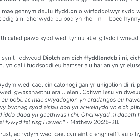
c mae gennym deulu ffyddlon o wirfoddolwyr sydd we
edig â ni oherwydd eu bod yn rhoi i ni – boed hynny
th caled pawb sydd wedi tynnu at ei gilydd i wneud 
yn syml i ddweud
Diolch am eich ffyddlondeb i ni, eic
 yn dal i fuddsoddi eu hamser a'u harian yn yr eluse
ydym wedi cael ein calonogi gan yr unigolion di-ri, 
 wedi gwasanaethu eraill eleni. Cofiwn Iesu yn dweud
 eu pobl, ac mae swyddogion yn arddangos eu hawdu
wy bynnag sydd eisiau bod yn arweinydd yn eich plith
aid iddo ddod yn gaethwas i chi. Oherwydd ni ddaeth
i fywyd fel risg i lawer."
- Mathew 20:25-28.
Trust, ac rydym wedi cael cymaint o enghreifftiau o