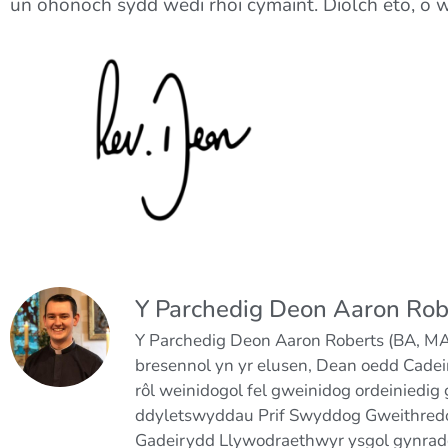
un ohonoch sydd wedi rhoi cymaint. Diolch eto, o 
Y Parchedig Deon Aaron Rob
Y Parchedig Deon Aaron Roberts (BA, MA,
bresennol yn yr elusen, Dean oedd Cade
rôl weinidogol fel gweinidog ordeiniedig
ddyletswyddau Prif Swyddog Gweithredo
Gadeirydd Llywodraethwyr ysgol gynradd