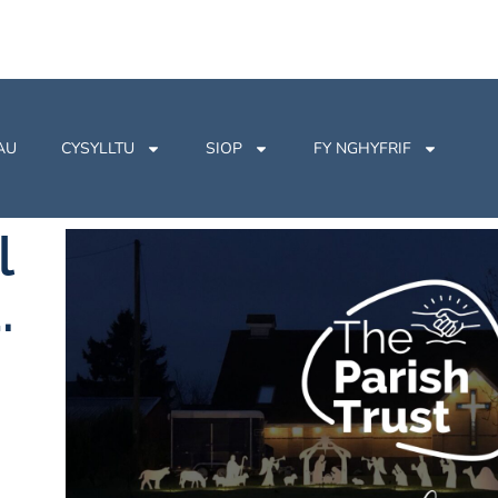
AU
CYSYLLTU
SIOP
FY NGHYFRIF
l
.