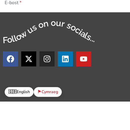
E-bost
Follow us on our socials...
🇬🇧
English
🏴󠁧󠁢󠁷󠁬󠁳󠁿
Cymraeg
© 
Mae The Parish Trust yn Sefydliad