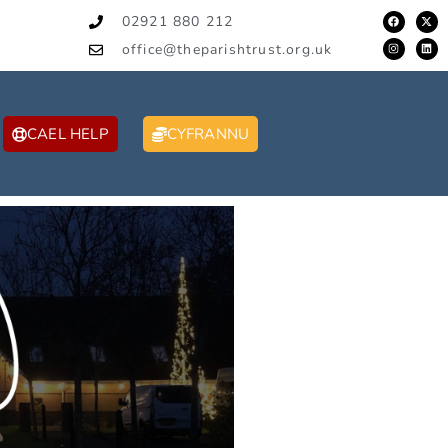
02921 880 212
office@theparishtrust.org.uk
CAEL HELP
CYFRANNU